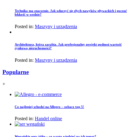
Technika ma znaczenie. Jak oduczyć się złych nawyków pływackich i poczuć
lekkość w wodzie?
Posted in:
Maszyny i urządzenia
Architektura, która zarabia. Jak profesjonalny projekt podnosi wartość
rynkową nieruchomości?
Posted in:
Maszyny i urządzenia
Popularne
+
Co najlepiej schodzi na Allegro – zobacz top 5!
Posted in:
Handel online
Wegańskie sery żółte – co warto wiedzieć na ich temat?