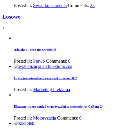
Posted in:
Świat konsumenta
Comments:
23
Losowe
+
Adwokat – tego nie wiedziałeś
Posted in:
Prawo
Comments:
0
Czym jest wizualizacja architektoniczna 3D?
Posted in:
Marketing i reklama
Dlaczego warto zaufać wypożyczalni samochodowej CaRent-24
Posted in:
Motoryzacja
Comments:
0