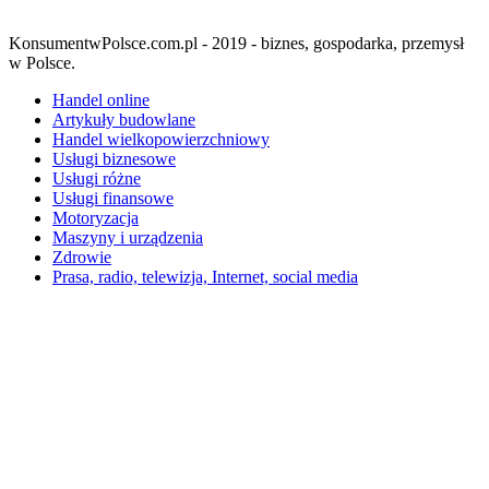
KonsumentwPolsce.com.pl - 2019 - biznes, gospodarka, przemysł
w Polsce.
Handel online
Artykuły budowlane
Handel wielkopowierzchniowy
Usługi biznesowe
Usługi różne
Usługi finansowe
Motoryzacja
Maszyny i urządzenia
Zdrowie
Prasa, radio, telewizja, Internet, social media