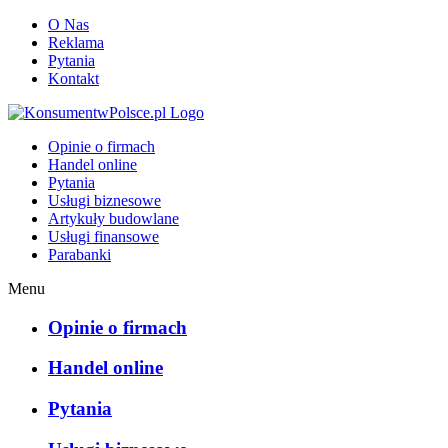
O Nas
Reklama
Pytania
Kontakt
KonsumentwPolsce.pl
Opinie o firmach
Handel online
Pytania
Usługi biznesowe
Artykuły budowlane
Usługi finansowe
Parabanki
Menu
Opinie o firmach
Handel online
Pytania