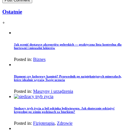
Ostatnie
+
Jak ocenić dostawcę akcesoriów polerskich — praktyczna lista kontrolna dla
hurtowni i mieszalni lakierów
Posted in:
Biznes
Diament czy kolorowy kamień? Przewodnik po najpiękniejszych minerałach,
które idealnie wyrażą Twoje uczucia
Posted in:
Maszyny i urządzenia
Siedzący tryb życia a ból odcinka lędźwiowego. Jak skutecznie odciążyć
kręgosłup po ośmiu godzinach za biurkiem?
Posted in:
Fizjoterapia
,
Zdrowie