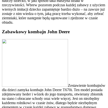
nauczy dziecko, w jaki sposób taka maszyna działa w
rzeczywistości. Wbrew pozorom podczas każdej zabawy z użyciem
wiernych imitacji dziecko zapamiętuje bardzo dużo – na zawsze już
zostaje z nim wiedza o tym, jaką pracę trzeba wykonać, aby zebrać
ziemniaki, które następnie będą ugotowane i zjedzone w czasie
obiadu.
Zabawkowy kombajn John Deere
Zestawienie kombajnów
dla dzieci zamyka kombajn John Deere T670i. Ten model posiada
zdejmowany heder i wózek do jego transportu, otwierany zbiornik
na siano i obracane schody oraz wiele więcej. Jest on niezbędny
każdemu rolnikowi w czasie żniw, dlatego będzie niezbędnym
elementem w czasie każdej zabawy w gospodarstwo domowe.