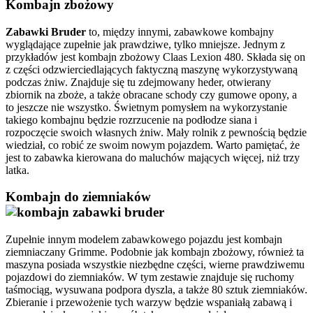
Kombajn zbożowy
Zabawki Bruder
to, między innymi, zabawkowe kombajny
wyglądające zupełnie jak prawdziwe, tylko mniejsze. Jednym z
przykładów jest kombajn zbożowy Claas Lexion 480. Składa się on
z części odzwierciedlających faktyczną maszynę wykorzystywaną
podczas żniw. Znajduje się tu zdejmowany heder, otwierany
zbiornik na zboże, a także obracane schody czy gumowe opony, a
to jeszcze nie wszystko. Świetnym pomysłem na wykorzystanie
takiego kombajnu będzie rozrzucenie na podłodze siana i
rozpoczęcie swoich własnych żniw. Mały rolnik z pewnością będzie
wiedział, co robić ze swoim nowym pojazdem. Warto pamiętać, że
jest to zabawka kierowana do maluchów mających więcej, niż trzy
latka.
Kombajn do ziemniaków
Zupełnie innym modelem zabawkowego pojazdu jest kombajn
ziemniaczany Grimme. Podobnie jak kombajn zbożowy, również ta
maszyna posiada wszystkie niezbędne części, wierne prawdziwemu
pojazdowi do ziemniaków. W tym zestawie znajduje się ruchomy
taśmociąg, wysuwana podpora dyszla, a także 80 sztuk ziemniaków.
Zbieranie i przewożenie tych warzyw będzie wspaniałą zabawą i