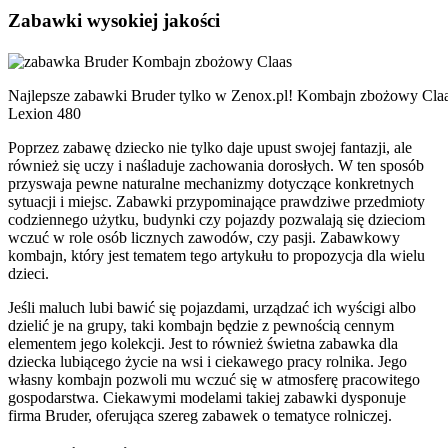
Zabawki wysokiej jakości
Najlepsze zabawki Bruder tylko w Zenox.pl! Kombajn zbożowy Cla
Lexion 480
Poprzez zabawę dziecko nie tylko daje upust swojej fantazji, ale
również się uczy i naśladuje zachowania dorosłych. W ten sposób
przyswaja pewne naturalne mechanizmy dotyczące konkretnych
sytuacji i miejsc. Zabawki przypominające prawdziwe przedmioty
codziennego użytku, budynki czy pojazdy pozwalają się dzieciom
wczuć w role osób licznych zawodów, czy pasji. Zabawkowy
kombajn, który jest tematem tego artykułu to propozycja dla wielu
dzieci.
Jeśli maluch lubi bawić się pojazdami, urządzać ich wyścigi albo
dzielić je na grupy, taki kombajn będzie z pewnością cennym
elementem jego kolekcji. Jest to również świetna zabawka dla
dziecka lubiącego życie na wsi i ciekawego pracy rolnika. Jego
własny kombajn pozwoli mu wczuć się w atmosferę pracowitego
gospodarstwa. Ciekawymi modelami takiej zabawki dysponuje
firma Bruder, oferująca szereg zabawek o tematyce rolniczej.