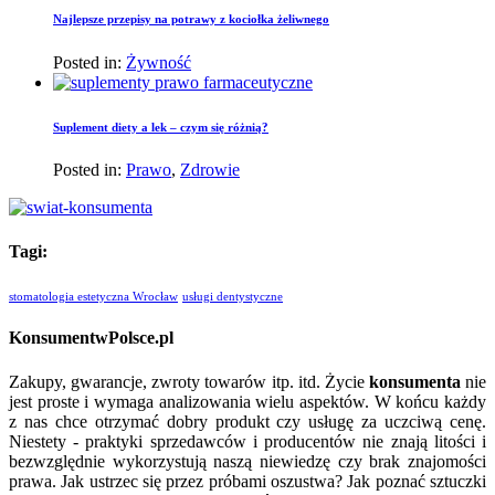
Najlepsze przepisy na potrawy z kociołka żeliwnego
Posted in:
Żywność
Suplement diety a lek – czym się różnią?
Posted in:
Prawo
,
Zdrowie
Tagi:
stomatologia estetyczna Wrocław
usługi dentystyczne
KonsumentwPolsce.pl
Zakupy, gwarancje, zwroty towarów itp. itd. Życie
konsumenta
nie
jest proste i wymaga analizowania wielu aspektów. W końcu każdy
z nas chce otrzymać dobry produkt czy usługę za uczciwą cenę.
Niestety - praktyki sprzedawców i producentów nie znają litości i
bezwzględnie wykorzystują naszą niewiedzę czy brak znajomości
prawa. Jak ustrzec się przez próbami oszustwa? Jak poznać sztuczki