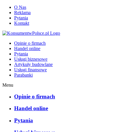
O Nas
Reklama
Pytania
Kontakt
KonsumentwPolsce.pl
Opinie o firmach
Handel online
Pytania
Usługi biznesowe
Artykuły budowlane
Usługi finansowe
Parabanki
Menu
Opinie o firmach
Handel online
Pytania