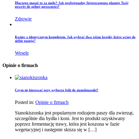
Dlaczego masaż to za mało? Jak profesjonalny fizjoterapeuta planuje Twój
powrót do pełnej sprawności?
Zdrowie
Koniec z identycznym kompletem. Jak wybrać dwa różne krążki, które wciąż do
siebie pasują?
Wesele
Opinie o firmach
Czym się kierować przy wyborze folii do sianokiszonki?
Posted in:
Opinie o firmach
Sianokiszonka jest popularnym rodzajem paszy dla zwierząt,
szczególnie dla bydła i koni. Jest to produkt uzyskiwany
poprzez fermentację trawy, która jest koszona w fazie
wegetacyjnej i następnie skisza się w […]