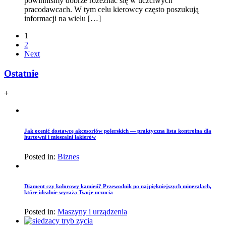
powinniśmy dobrze rozeznać się w uczciwych
pracodawcach. W tym celu kierowcy często poszukują
informacji na wielu […]
1
2
Next
Ostatnie
+
Jak ocenić dostawcę akcesoriów polerskich — praktyczna lista kontrolna dla
hurtowni i mieszalni lakierów
Posted in:
Biznes
Diament czy kolorowy kamień? Przewodnik po najpiękniejszych minerałach,
które idealnie wyrażą Twoje uczucia
Posted in:
Maszyny i urządzenia