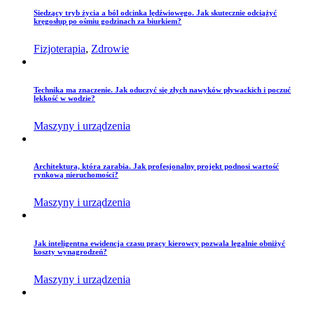
Siedzący tryb życia a ból odcinka lędźwiowego. Jak skutecznie odciążyć
kręgosłup po ośmiu godzinach za biurkiem?
Fizjoterapia
,
Zdrowie
Technika ma znaczenie. Jak oduczyć się złych nawyków pływackich i poczuć
lekkość w wodzie?
Maszyny i urządzenia
Architektura, która zarabia. Jak profesjonalny projekt podnosi wartość
rynkową nieruchomości?
Maszyny i urządzenia
Jak inteligentna ewidencja czasu pracy kierowcy pozwala legalnie obniżyć
koszty wynagrodzeń?
Maszyny i urządzenia