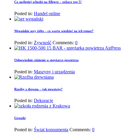
Co najlepiej schodzi na Allegro – zobacz top 5!
Posted in:
Handel online
Wegańskie sery żółte – co warto wiedzieć na ich temat?
Posted in:
Żywność
Comments:
0
Odpowiednie ciśnienie w sprężarce powietrza
Posted in:
Maszyny i urządzenia
Rzeźby z drewna – jak powstają?
Posted in:
Dekoracje
Groszki
Posted in:
Świat konsumenta
Comments:
0