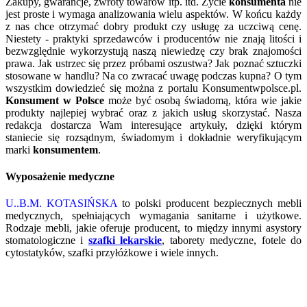
Zakupy, gwarancje, zwroty towarów itp. itd. Życie
konsumenta
nie
jest proste i wymaga analizowania wielu aspektów. W końcu każdy
z nas chce otrzymać dobry produkt czy usługę za uczciwą cenę.
Niestety - praktyki sprzedawców i producentów nie znają litości i
bezwzględnie wykorzystują naszą niewiedzę czy brak znajomości
prawa. Jak ustrzec się przez próbami oszustwa? Jak poznać sztuczki
stosowane w handlu? Na co zwracać uwagę podczas kupna? O tym
wszystkim dowiedzieć się można z portalu Konsumentwpolsce.pl.
Konsument w Polsce
może być osobą świadomą, która wie jakie
produkty najlepiej wybrać oraz z jakich usług skorzystać. Nasza
redakcja dostarcza Wam interesujące artykuły, dzięki którym
staniecie się rozsądnym, świadomym i dokładnie weryfikującym
marki
konsumentem
.
Wyposażenie medyczne
U..B.M. KOTASIŃSKA
to polski producent bezpiecznych mebli
medycznych, spełniających wymagania sanitarne i użytkowe.
Rodzaje mebli, jakie oferuje producent, to między innymi asystory
stomatologiczne i
szafki lekarskie
, taborety medyczne, fotele do
cytostatyków, szafki przyłóżkowe i wiele innych.