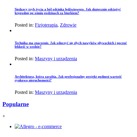
Siedzący tryb życia a ból odcinka lędźwiowego. Jak skutecznie odciążyć
kręgosłup po ośmiu godzinach za biurkiem?
Posted in:
Fizjoterapia
,
Zdrowie
Technika ma znaczenie. Jak oduczyć się złych nawyków pływackich i poczuć
lekkość w wodzie?
Posted in:
Maszyny i urządzenia
Architektura, która zarabia. Jak profesjonalny projekt podnosi wartość
rynkową nieruchomości?
Posted in:
Maszyny i urządzenia
Popularne
+