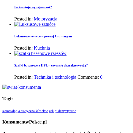
Ile kosztuje wynajem aut?
Posted in:
Motoryzacja
Luksusowe sztućce – poznaj Cromargan
Posted in:
Kuchnia
Szafki basenowe z HPL – czym się charakteryzują?
Posted in:
Technika i technologia
Comments:
0
Tagi:
stomatologia estetyczna Wrocław
usługi dentystyczne
KonsumentwPolsce.pl