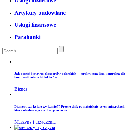
Usługi biznesowe
Artykuły budowlane
Usługi finansowe
Parabanki
Jak ocenić dostawcę akcesoriów polerskich — praktyczna lista kontrolna dla
hurtowni i mieszalni lakierów
Biznes
Diament czy kolorowy kamień? Przewodnik po najpiękniejszych minerałach,
które idealnie wyrażą Twoje uczucia
Maszyny i urządzenia