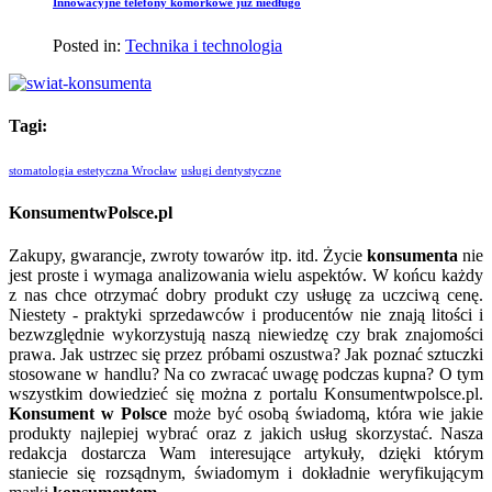
Innowacyjne telefony komórkowe już niedługo
Posted in:
Technika i technologia
Tagi:
stomatologia estetyczna Wrocław
usługi dentystyczne
KonsumentwPolsce.pl
Zakupy, gwarancje, zwroty towarów itp. itd. Życie
konsumenta
nie
jest proste i wymaga analizowania wielu aspektów. W końcu każdy
z nas chce otrzymać dobry produkt czy usługę za uczciwą cenę.
Niestety - praktyki sprzedawców i producentów nie znają litości i
bezwzględnie wykorzystują naszą niewiedzę czy brak znajomości
prawa. Jak ustrzec się przez próbami oszustwa? Jak poznać sztuczki
stosowane w handlu? Na co zwracać uwagę podczas kupna? O tym
wszystkim dowiedzieć się można z portalu Konsumentwpolsce.pl.
Konsument w Polsce
może być osobą świadomą, która wie jakie
produkty najlepiej wybrać oraz z jakich usług skorzystać. Nasza
redakcja dostarcza Wam interesujące artykuły, dzięki którym
staniecie się rozsądnym, świadomym i dokładnie weryfikującym