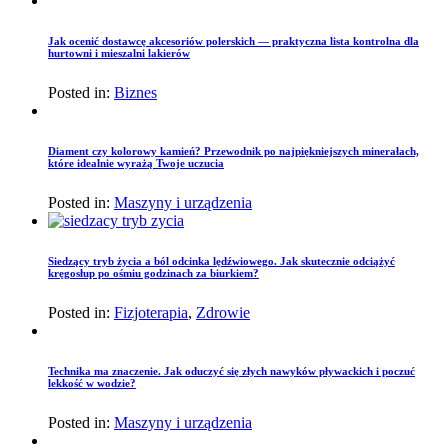
Jak ocenić dostawcę akcesoriów polerskich — praktyczna lista kontrolna dla
hurtowni i mieszalni lakierów
Posted in:
Biznes
Diament czy kolorowy kamień? Przewodnik po najpiękniejszych minerałach,
które idealnie wyrażą Twoje uczucia
Posted in:
Maszyny i urządzenia
Siedzący tryb życia a ból odcinka lędźwiowego. Jak skutecznie odciążyć
kręgosłup po ośmiu godzinach za biurkiem?
Posted in:
Fizjoterapia
,
Zdrowie
Technika ma znaczenie. Jak oduczyć się złych nawyków pływackich i poczuć
lekkość w wodzie?
Posted in:
Maszyny i urządzenia