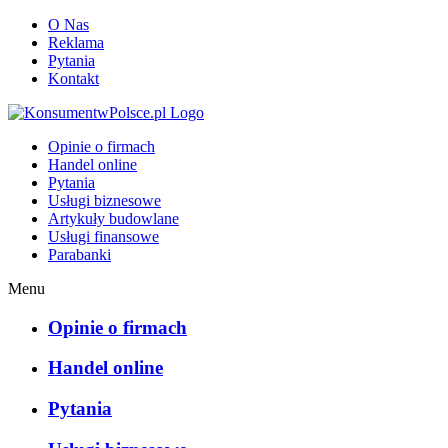
O Nas
Reklama
Pytania
Kontakt
KonsumentwPolsce.pl
Opinie o firmach
Handel online
Pytania
Usługi biznesowe
Artykuły budowlane
Usługi finansowe
Parabanki
Menu
Opinie o firmach
Handel online
Pytania