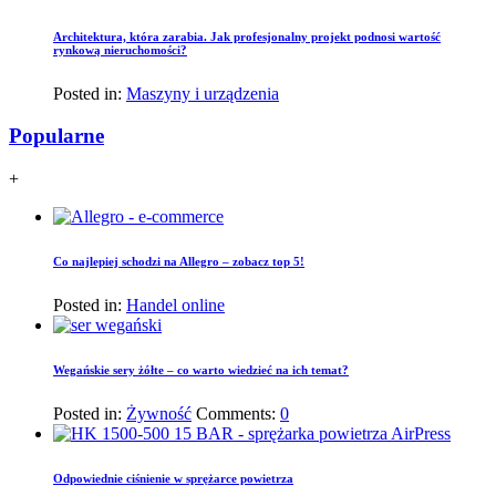
Architektura, która zarabia. Jak profesjonalny projekt podnosi wartość
rynkową nieruchomości?
Posted in:
Maszyny i urządzenia
Popularne
+
Co najlepiej schodzi na Allegro – zobacz top 5!
Posted in:
Handel online
Wegańskie sery żółte – co warto wiedzieć na ich temat?
Posted in:
Żywność
Comments:
0
Odpowiednie ciśnienie w sprężarce powietrza