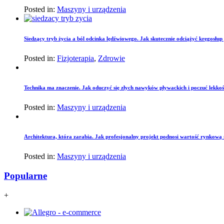
Posted in:
Maszyny i urządzenia
Siedzący tryb życia a ból odcinka lędźwiowego. Jak skutecznie odciążyć kręgosłu
Posted in:
Fizjoterapia
,
Zdrowie
Technika ma znaczenie. Jak oduczyć się złych nawyków pływackich i poczuć lekko
Posted in:
Maszyny i urządzenia
Architektura, która zarabia. Jak profesjonalny projekt podnosi wartość rynkową
Posted in:
Maszyny i urządzenia
Popularne
+