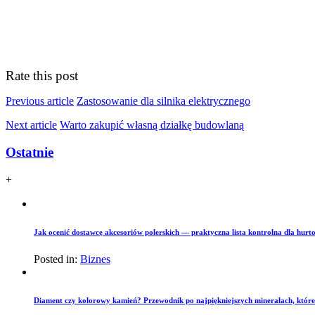
Rate this post
Previous article
Zastosowanie dla silnika elektrycznego
Next article
Warto zakupić własną działkę budowlaną
Ostatnie
+
Jak ocenić dostawcę akcesoriów polerskich — praktyczna lista kontrolna dla hurto
Posted in:
Biznes
Diament czy kolorowy kamień? Przewodnik po najpiękniejszych minerałach, które