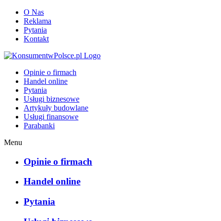
O Nas
Reklama
Pytania
Kontakt
KonsumentwPolsce.pl
Opinie o firmach
Handel online
Pytania
Usługi biznesowe
Artykuły budowlane
Usługi finansowe
Parabanki
Menu
Opinie o firmach
Handel online
Pytania