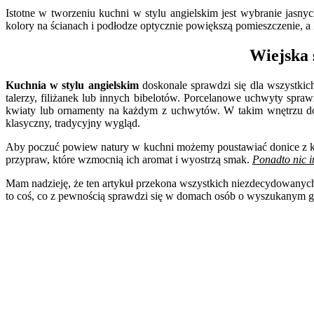
Istotne w tworzeniu kuchni w stylu angielskim jest wybranie jas
kolory na ścianach i podłodze optycznie powiększą pomieszczenie, a k
Wiejska s
Kuchnia w stylu angielskim
doskonale sprawdzi się dla wszystkich
talerzy, filiżanek lub innych bibelotów. Porcelanowe uchwyty spr
kwiaty lub ornamenty na każdym z uchwytów. W takim wnętrzu dosk
klasyczny, tradycyjny wygląd.
Aby poczuć powiew natury w kuchni możemy poustawiać donice z kwia
przypraw, które wzmocnią ich aromat i wyostrzą smak.
Ponadto nic in
Mam nadzieję, że ten artykuł przekona wszystkich niezdecydowanych 
to coś, co z pewnością sprawdzi się w domach osób o wyszukanym guś