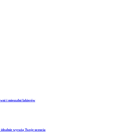
wni i mieszalni lakierów
 idealnie wyrażą Twoje uczucia