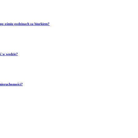
p po ośmiu godzinach za biurkiem?
ść w wodzie?
 nieruchomości?