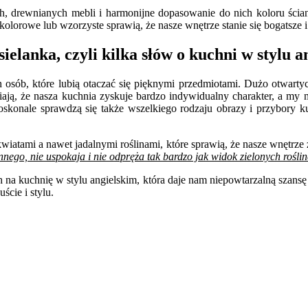
nych, drewnianych mebli i harmonijne dopasowanie do nich koloru ś
olorowe lub wzorzyste sprawią, że nasze wnętrze stanie się bogatsze i 
ielanka, czyli kilka słów o kuchni w stylu 
 osób, które lubią otaczać się pięknymi przedmiotami. Dużo otwarty
awiają, że nasza kuchnia zyskuje bardzo indywidualny charakter, a 
onale sprawdzą się także wszelkiego rodzaju obrazy i przybory ku
tami a nawet jadalnymi roślinami, które sprawią, że nasze wnętrze z
nego, nie uspokaja i nie odpręża tak bardzo jak widok zielonych rośline
na kuchnię w stylu angielskim, która daje nam niepowtarzalną szansę
cie i stylu.