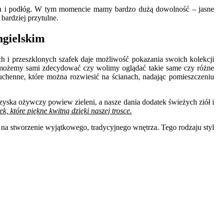
cian i podłóg. W tym momencie mamy bardzo dużą dowolność – jasne
bardziej przytulne.
angielskim
ch i przeszklonych szafek daje możliwość pokazania swoich kolekcji
my możemy sami zdecydować czy wolimy oglądać takie same czy różne
chenne, które można rozwiesić na ścianach, nadając pomieszczeniu
yska ożywczy powiew zieleni, a nasze dania dodatek świeżych ziół i
k, które piękne kwitną dzięki naszej trosce.
 na stworzenie wyjątkowego, tradycyjnego wnętrza. Tego rodzaju styl