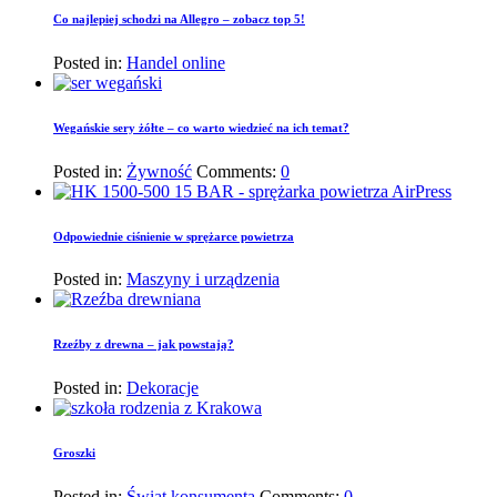
Co najlepiej schodzi na Allegro – zobacz top 5!
Posted in:
Handel online
Wegańskie sery żółte – co warto wiedzieć na ich temat?
Posted in:
Żywność
Comments:
0
Odpowiednie ciśnienie w sprężarce powietrza
Posted in:
Maszyny i urządzenia
Rzeźby z drewna – jak powstają?
Posted in:
Dekoracje
Groszki
Posted in:
Świat konsumenta
Comments:
0