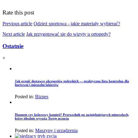
Rate this post
Previous article
Odzież sportowa - jakie materiały wybierać?
Next article
Jak przygotować się do wizyty u ortopedy?
Ostatnie
+
Jak ocenić dostawcę akcesoriów polerskich — praktyczna lista kontrolna dla
hurtowni i mieszalni lakierów
Posted in:
Biznes
Diament czy kolorowy kamień? Przewodnik po najpiękniejszych minerałach,
które idealnie wyrażą Twoje uczucia
Posted in:
Maszyny i urządzenia