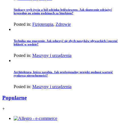
Siedzący tryb życia a ból odcinka lędźwiowego. Jak skutecznie odciążyć
kręgosłup po ośmiu godzinach za biurkiem?
Posted in:
Fizjoterapia
,
Zdrowie
Technika ma znaczenie. Jak oduczyć się złych nawyków pływackich i poczuć
lekkość w wodzie?
Posted in:
Maszyny i urządzenia
Architektura, która zarabia. Jak profesjonalny projekt podnosi wartość
rynkową nieruchomości?
Posted in:
Maszyny i urządzenia
Popularne
+