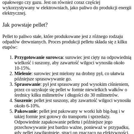
opałowego czy gazu. Jest on również coraz częściej
wykorzystywany w elektrowniach, jako paliwo do produkcji energii
elektrycznej.
Jak powstaje pellet?
Pellet to paliwo stałe, które produkowane jest z różnego rodzaju
odpadów drewnianych. Proces produkcji pelletu składa się z kilku
etapów:
Przygotowanie surowca
: surowiec jest cięty na odpowiednią
wielkość i suszony, aby zawartość wilgoci wynosiła około
10-15%.
Mielenie
: surowiec jest mielony na drobny pył, co ułatwia
późniejsze sprasowywanie go.
Sprasowanie
: pył jest sprasowany pod wysokim ciśnieniem,
przez co uzyskuje się pellet w formie niewielkich wałków o
średnicy kilku milimetrów i długości do 30 milimetrów.
Suszenie
: pellet jest suszony, aby zawartość wilgoci wynosiła
około 6-10%.
Pakowanie
: pellet jest pakowany w worki lub big-bag i w
takiej formie jest gotowy do transportu i sprzedaży.
Odpowiednie zapakowanie pelletu i późniejsze jego
przechowywanie jest bardzo ważne, ponieważ w przypadku,
gdy pellet zawilgotnieje, straci on znacząco na efektywności.