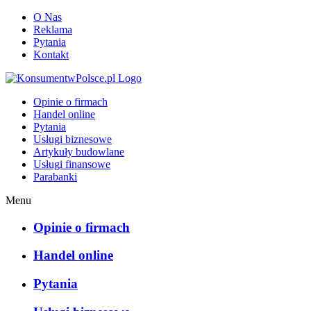
O Nas
Reklama
Pytania
Kontakt
KonsumentwPolsce.pl
Opinie o firmach
Handel online
Pytania
Usługi biznesowe
Artykuły budowlane
Usługi finansowe
Parabanki
Menu
Opinie o firmach
Handel online
Pytania