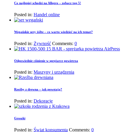
Co najlepiej schodzi na Allegro – zobacz top 5!
Posted in:
Handel online
Wegańskie sery żółte – co warto wiedzieć na ich temat?
Posted in:
Żywność
Comments:
0
Odpowiednie ciśnienie w sprężarce powietrza
Posted in:
Maszyny i urządzenia
Rzeźby z drewna – jak powstają?
Posted in:
Dekoracje
Groszki
Posted in:
Świat konsumenta
Comments:
0