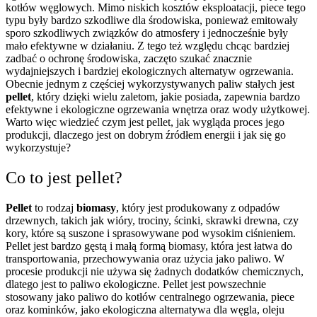
kotłów węglowych. Mimo niskich kosztów eksploatacji, piece tego
typu były bardzo szkodliwe dla środowiska, ponieważ emitowały
sporo szkodliwych związków do atmosfery i jednocześnie były
mało efektywne w działaniu. Z tego też względu chcąc bardziej
zadbać o ochronę środowiska, zaczęto szukać znacznie
wydajniejszych i bardziej ekologicznych alternatyw ogrzewania.
Obecnie jednym z częściej wykorzystywanych paliw stałych jest
pellet
, który dzięki wielu zaletom, jakie posiada, zapewnia bardzo
efektywne i ekologiczne ogrzewania wnętrza oraz wody użytkowej.
Warto więc wiedzieć czym jest pellet, jak wygląda proces jego
produkcji, dlaczego jest on dobrym źródłem energii i jak się go
wykorzystuje?
Co to jest pellet?
Pellet
to rodzaj
biomasy
, który jest produkowany z odpadów
drzewnych, takich jak wióry, trociny, ścinki, skrawki drewna, czy
kory, które są suszone i sprasowywane pod wysokim ciśnieniem.
Pellet jest bardzo gęstą i małą formą biomasy, która jest łatwa do
transportowania, przechowywania oraz użycia jako paliwo. W
procesie produkcji nie używa się żadnych dodatków chemicznych,
dlatego jest to paliwo ekologiczne. Pellet jest powszechnie
stosowany jako paliwo do kotłów centralnego ogrzewania, piece
oraz kominków, jako ekologiczna alternatywa dla węgla, oleju