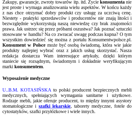
Zakupy, gwarancje, zwroty towarów itp. itd. Życie
konsumenta
nie
jest proste i wymaga analizowania wielu aspektów. W końcu każdy
z nas chce otrzymać dobry produkt czy usługę za uczciwą cenę.
Niestety - praktyki sprzedawców i producentów nie znają litości i
bezwzględnie wykorzystują naszą niewiedzę czy brak znajomości
prawa. Jak ustrzec się przez próbami oszustwa? Jak poznać sztuczki
stosowane w handlu? Na co zwracać uwagę podczas kupna? O tym
wszystkim dowiedzieć się można z portalu Konsumentwpolsce.pl.
Konsument w Polsce
może być osobą świadomą, która wie jakie
produkty najlepiej wybrać oraz z jakich usług skorzystać. Nasza
redakcja dostarcza Wam interesujące artykuły, dzięki którym
staniecie się rozsądnym, świadomym i dokładnie weryfikującym
marki
konsumentem
.
Wyposażenie medyczne
U..B.M. KOTASIŃSKA
to polski producent bezpiecznych mebli
medycznych, spełniających wymagania sanitarne i użytkowe.
Rodzaje mebli, jakie oferuje producent, to między innymi asystory
stomatologiczne i
szafki lekarskie
, taborety medyczne, fotele do
cytostatyków, szafki przyłóżkowe i wiele innych.