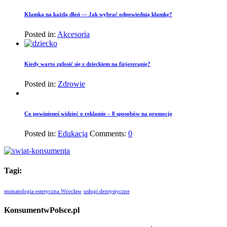
Klamka na każdą dłoń — Jak wybrać odpowiednią klamkę?
Posted in:
Akcesoria
Kiedy warto zgłosić się z dzieckiem na fizjoterapię?
Posted in:
Zdrowie
Co powinieneś widzieć o reklamie – 8 sposobów na promocję
Posted in:
Edukacja
Comments:
0
Tagi:
stomatologia estetyczna Wrocław
usługi dentystyczne
KonsumentwPolsce.pl