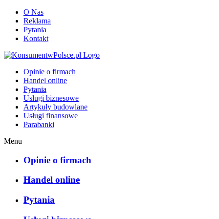
O Nas
Reklama
Pytania
Kontakt
KonsumentwPolsce.pl
Opinie o firmach
Handel online
Pytania
Usługi biznesowe
Artykuły budowlane
Usługi finansowe
Parabanki
Menu
Opinie o firmach
Handel online
Pytania