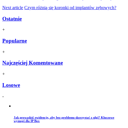
Next article
Czym różnią się koronki od implantów zębowych?
Ostatnie
+
Popularne
+
Najczęściej Komentowane
+
Losowe
-
Jak prowadzić ewidencję, aby bez problemu skorzystać z ulgi? Kluczowe
wymogi dla IP Box