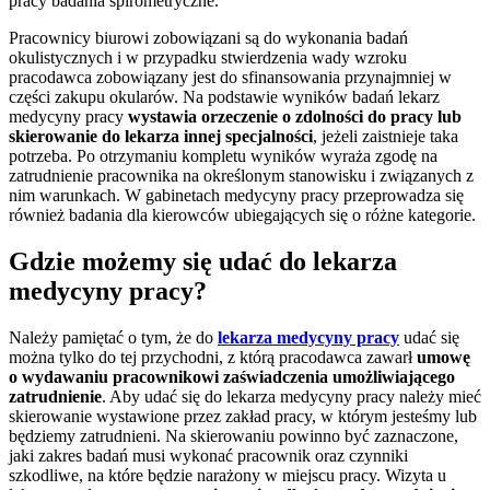
pracy badania spirometryczne.
Pracownicy biurowi zobowiązani są do wykonania badań
okulistycznych i w przypadku stwierdzenia wady wzroku
pracodawca zobowiązany jest do sfinansowania przynajmniej w
części zakupu okularów. Na podstawie wyników badań lekarz
medycyny pracy
wystawia orzeczenie o zdolności do pracy lub
skierowanie do lekarza innej specjalności
, jeżeli zaistnieje taka
potrzeba. Po otrzymaniu kompletu wyników wyraża zgodę na
zatrudnienie pracownika na określonym stanowisku i związanych z
nim warunkach. W gabinetach medycyny pracy przeprowadza się
również badania dla kierowców ubiegających się o różne kategorie.
Gdzie możemy się udać do lekarza
medycyny pracy?
Należy pamiętać o tym, że do
lekarza medycyny pracy
udać się
można tylko do tej przychodni, z którą pracodawca zawarł
umowę
o wydawaniu pracownikowi zaświadczenia umożliwiającego
zatrudnienie
. Aby udać się do lekarza medycyny pracy należy mieć
skierowanie wystawione przez zakład pracy, w którym jesteśmy lub
będziemy zatrudnieni. Na skierowaniu powinno być zaznaczone,
jaki zakres badań musi wykonać pracownik oraz czynniki
szkodliwe, na które będzie narażony w miejscu pracy. Wizyta u