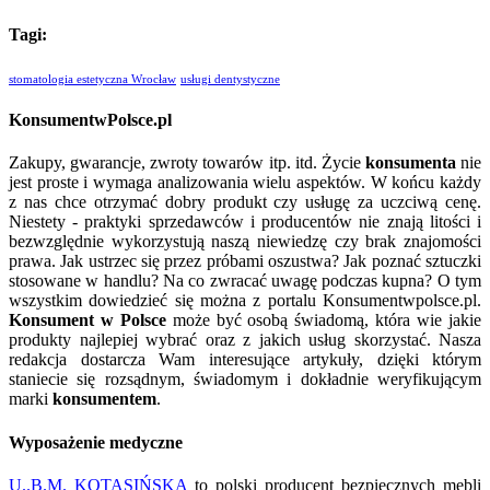
Tagi:
stomatologia estetyczna Wrocław
usługi dentystyczne
KonsumentwPolsce.pl
Zakupy, gwarancje, zwroty towarów itp. itd. Życie
konsumenta
nie
jest proste i wymaga analizowania wielu aspektów. W końcu każdy
z nas chce otrzymać dobry produkt czy usługę za uczciwą cenę.
Niestety - praktyki sprzedawców i producentów nie znają litości i
bezwzględnie wykorzystują naszą niewiedzę czy brak znajomości
prawa. Jak ustrzec się przez próbami oszustwa? Jak poznać sztuczki
stosowane w handlu? Na co zwracać uwagę podczas kupna? O tym
wszystkim dowiedzieć się można z portalu Konsumentwpolsce.pl.
Konsument w Polsce
może być osobą świadomą, która wie jakie
produkty najlepiej wybrać oraz z jakich usług skorzystać. Nasza
redakcja dostarcza Wam interesujące artykuły, dzięki którym
staniecie się rozsądnym, świadomym i dokładnie weryfikującym
marki
konsumentem
.
Wyposażenie medyczne
U..B.M. KOTASIŃSKA
to polski producent bezpiecznych mebli