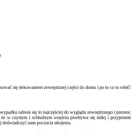
z
wać się dekowaniem zewnętrznej części do domu i po to co to robić
ypadku odnosi się to najczęściej do wyglądu zewnętrznego i prezencj
e w czystym i schludnym wnętrzu przebywa się milej i przyjemniej.
ej doświadczyć nam poczucia ukojenia.