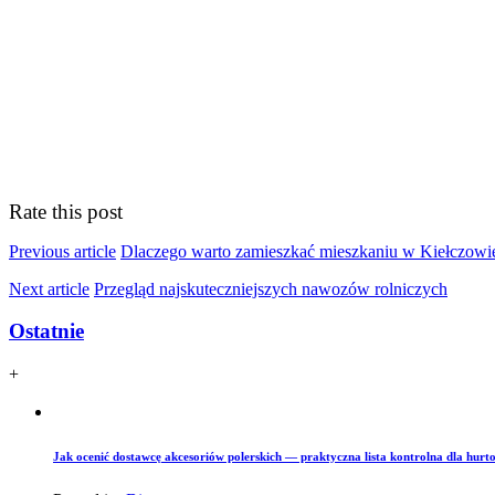
Rate this post
Previous article
Dlaczego warto zamieszkać mieszkaniu w Kiełczowi
Next article
Przegląd najskuteczniejszych nawozów rolniczych
Ostatnie
+
Jak ocenić dostawcę akcesoriów polerskich — praktyczna lista kontrolna dla hurto