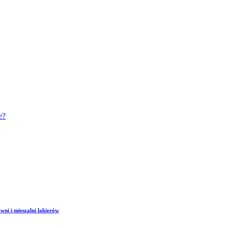
e?
wni i mieszalni lakierów