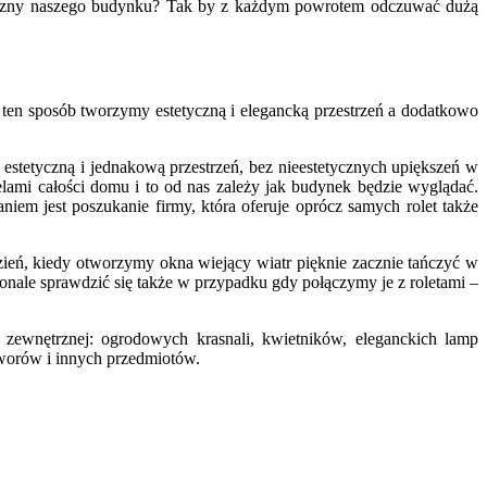
ętrzny naszego budynku? Tak by z każdym powrotem odczuwać dużą
 ten sposób tworzymy estetyczną i elegancką przestrzeń a dodatkowo
stetyczną i jednakową przestrzeń, bez nieestetycznych upiększeń w
lami całości domu i to od nas zależy jak budynek będzie wyglądać.
em jest poszukanie firmy, która oferuje oprócz samych rolet także
zień, kiedy otworzymy okna wiejący wiatr pięknie zacznie tańczyć w
onale sprawdzić się także w przypadku gdy połączymy je z roletami –
zewnętrznej: ogrodowych krasnali, kwietników, eleganckich lamp
worów i innych przedmiotów.