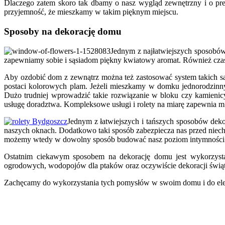
Dlaczego zatem skoro tak dbamy o nasz wygląd zewnętrzny i o p
przyjemność, że mieszkamy w takim pięknym miejscu.
Sposoby na dekorację domu
Jednym z najłatwiejszych sposobów
zapewniamy sobie i sąsiadom piękny kwiatowy aromat. Również czas
Aby ozdobić dom z zewnątrz można też zastosować system takich
postaci kolorowych plam. Jeżeli mieszkamy w domku jednorodzinnym
Dużo trudniej wprowadzić takie rozwiązanie w bloku czy kamienicy
usługę doradztwa. Kompleksowe usługi i rolety na miarę zapewnia m.
Jednym z łatwiejszych i tańszych sposobów deko
naszych oknach. Dodatkowo taki sposób zabezpiecza nas przed niechc
możemy wtedy w dowolny sposób budować nasz poziom intymności i
Ostatnim ciekawym sposobem na dekorację domu jest wykorzystan
ogrodowych, wodopojów dla ptaków oraz oczywiście dekoracji świąt
Zachęcamy do wykorzystania tych pomysłów w swoim domu i do eleg