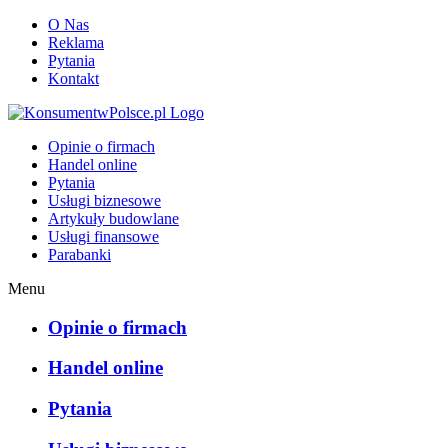
O Nas
Reklama
Pytania
Kontakt
KonsumentwPolsce.pl
Opinie o firmach
Handel online
Pytania
Usługi biznesowe
Artykuły budowlane
Usługi finansowe
Parabanki
Menu
Opinie o firmach
Handel online
Pytania