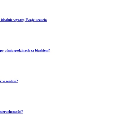
 idealnie wyrażą Twoje uczucia
p po ośmiu godzinach za biurkiem?
ść w wodzie?
 nieruchomości?