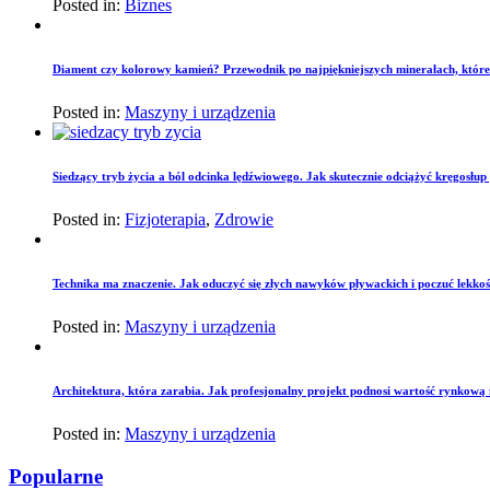
Posted in:
Biznes
Diament czy kolorowy kamień? Przewodnik po najpiękniejszych minerałach, które
Posted in:
Maszyny i urządzenia
Siedzący tryb życia a ból odcinka lędźwiowego. Jak skutecznie odciążyć kręgosłu
Posted in:
Fizjoterapia
,
Zdrowie
Technika ma znaczenie. Jak oduczyć się złych nawyków pływackich i poczuć lekko
Posted in:
Maszyny i urządzenia
Architektura, która zarabia. Jak profesjonalny projekt podnosi wartość rynkową
Posted in:
Maszyny i urządzenia
Popularne