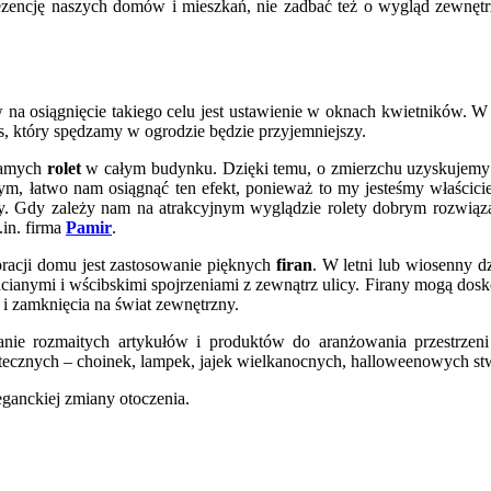
rezencję naszych domów i mieszkań, nie zadbać też o wygląd zewn
 na osiągnięcie takiego celu jest ustawienie w oknach kwietników. W
, który spędzamy w ogrodzie będzie przyjemniejszy.
 samych
rolet
w całym budynku. Dzięki temu, o zmierzchu uzyskujemy e
, łatwo nam osiągnąć ten efekt, ponieważ to my jesteśmy właścicie
. Gdy zależy nam na atrakcyjnym wyglądzie rolety dobrym rozwiązani
in. firma
Pamir
.
racji domu jest zastosowanie pięknych
firan
. W letni lub wiosenny d
ianymi i wścibskimi spojrzeniami z zewnątrz ulicy. Firany mogą dosk
 zamknięcia na świat zewnętrzny.
ie rozmaitych artykułów i produktów do aranżowania przestrzeni 
ecznych – choinek, lampek, jajek wielkanocnych, halloweenowych st
anckiej zmiany otoczenia.