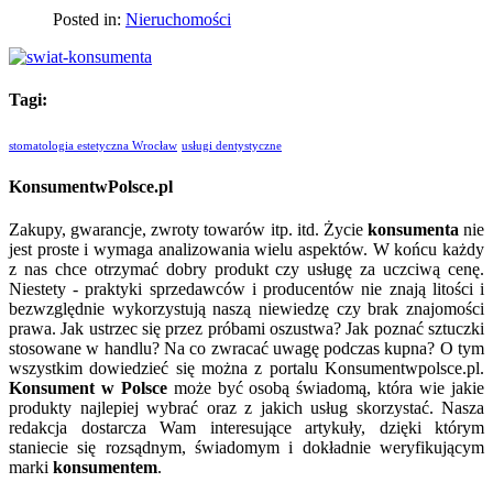
Posted in:
Nieruchomości
Tagi:
stomatologia estetyczna Wrocław
usługi dentystyczne
KonsumentwPolsce.pl
Zakupy, gwarancje, zwroty towarów itp. itd. Życie
konsumenta
nie
jest proste i wymaga analizowania wielu aspektów. W końcu każdy
z nas chce otrzymać dobry produkt czy usługę za uczciwą cenę.
Niestety - praktyki sprzedawców i producentów nie znają litości i
bezwzględnie wykorzystują naszą niewiedzę czy brak znajomości
prawa. Jak ustrzec się przez próbami oszustwa? Jak poznać sztuczki
stosowane w handlu? Na co zwracać uwagę podczas kupna? O tym
wszystkim dowiedzieć się można z portalu Konsumentwpolsce.pl.
Konsument w Polsce
może być osobą świadomą, która wie jakie
produkty najlepiej wybrać oraz z jakich usług skorzystać. Nasza
redakcja dostarcza Wam interesujące artykuły, dzięki którym
staniecie się rozsądnym, świadomym i dokładnie weryfikującym
marki
konsumentem
.