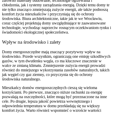
zarówno materiały budowlane, technologie ogrzewania i
chłodzenia, jak i systemy zarządzania energią. Dzięki temu domy te
nie tylko znacząco zmniejszają zużycie energii, ale także podnoszą
komfort życia mieszkańców i przyczyniają się do ochrony
środowiska. Biura architektoniczne, takie jak te we Wrocławiu,
coraz częściej projektują domy uwzględniające te zaawansowane
technologie, wychodząc naprzeciw rosnącym oczekiwaniom rynku i
świadomości ekologicznej społeczeństwa.
Wpływ na środowisko i zalety
Domy energooszczędne mają znaczący pozytywny wpływ na
środowisko. Przede wszystkim, ograniczają one emisję szkodliwych
gazów, w tym dwutlenku węgla, co ma kluczowe znaczenie w
walce ze zmianą klimatu. Zmniejszenie zużycia energii prowadzi
również do mniejszego wykorzystania zasobów naturalnych, takich
jak węgiel czy gaz ziemny, co przyczynia się do ochrony
środowiska naturalnego.
Mieszkańcy domów energooszczędnych cieszą się wieloma
korzyściami. Po pierwsze, znacząco niższe rachunki za energię
pozwalają na oszczędności, które mogą być przeznaczone na inne
cele. Po drugie, lepsza jakość powietrza wewnętrznego i
odpowiednia temperatura w domu przekładają się na większy
komfort życia. Warto również wspomnieć o wzroście wartości