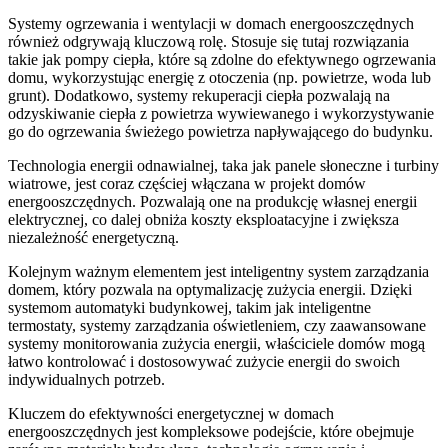
Systemy ogrzewania i wentylacji w domach energooszczędnych
również odgrywają kluczową rolę. Stosuje się tutaj rozwiązania
takie jak pompy ciepła, które są zdolne do efektywnego ogrzewania
domu, wykorzystując energię z otoczenia (np. powietrze, woda lub
grunt). Dodatkowo, systemy rekuperacji ciepła pozwalają na
odzyskiwanie ciepła z powietrza wywiewanego i wykorzystywanie
go do ogrzewania świeżego powietrza napływającego do budynku.
Technologia energii odnawialnej, taka jak panele słoneczne i turbiny
wiatrowe, jest coraz częściej włączana w projekt domów
energooszczędnych. Pozwalają one na produkcję własnej energii
elektrycznej, co dalej obniża koszty eksploatacyjne i zwiększa
niezależność energetyczną.
Kolejnym ważnym elementem jest inteligentny system zarządzania
domem, który pozwala na optymalizację zużycia energii. Dzięki
systemom automatyki budynkowej, takim jak inteligentne
termostaty, systemy zarządzania oświetleniem, czy zaawansowane
systemy monitorowania zużycia energii, właściciele domów mogą
łatwo kontrolować i dostosowywać zużycie energii do swoich
indywidualnych potrzeb.
Kluczem do efektywności energetycznej w domach
energooszczędnych jest kompleksowe podejście, które obejmuje