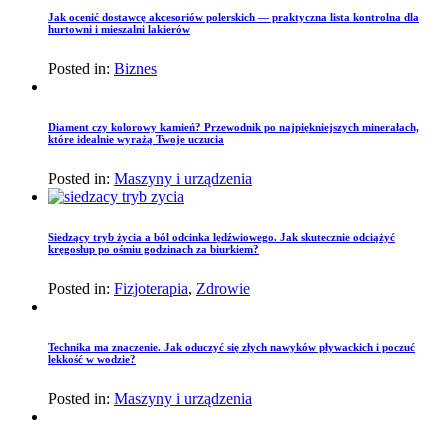
Jak ocenić dostawcę akcesoriów polerskich — praktyczna lista kontrolna dla
hurtowni i mieszalni lakierów
Posted in:
Biznes
Diament czy kolorowy kamień? Przewodnik po najpiękniejszych minerałach,
które idealnie wyrażą Twoje uczucia
Posted in:
Maszyny i urządzenia
Siedzący tryb życia a ból odcinka lędźwiowego. Jak skutecznie odciążyć
kręgosłup po ośmiu godzinach za biurkiem?
Posted in:
Fizjoterapia
,
Zdrowie
Technika ma znaczenie. Jak oduczyć się złych nawyków pływackich i poczuć
lekkość w wodzie?
Posted in:
Maszyny i urządzenia