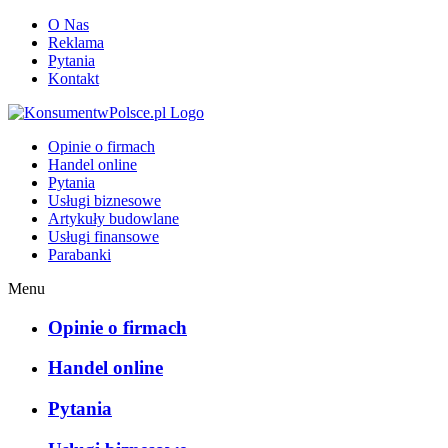
O Nas
Reklama
Pytania
Kontakt
KonsumentwPolsce.pl
Opinie o firmach
Handel online
Pytania
Usługi biznesowe
Artykuły budowlane
Usługi finansowe
Parabanki
Menu
Opinie o firmach
Handel online
Pytania