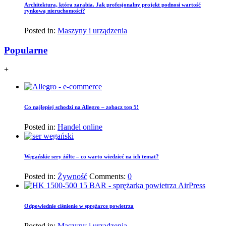
Architektura, która zarabia. Jak profesjonalny projekt podnosi wartość
rynkową nieruchomości?
Posted in:
Maszyny i urządzenia
Popularne
+
Co najlepiej schodzi na Allegro – zobacz top 5!
Posted in:
Handel online
Wegańskie sery żółte – co warto wiedzieć na ich temat?
Posted in:
Żywność
Comments:
0
Odpowiednie ciśnienie w sprężarce powietrza
Posted in:
Maszyny i urządzenia