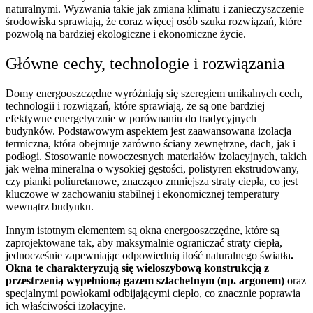
naturalnymi. Wyzwania takie jak zmiana klimatu i zanieczyszczenie
środowiska sprawiają, że coraz więcej osób szuka rozwiązań, które
pozwolą na bardziej ekologiczne i ekonomiczne życie.
Główne cechy, technologie i rozwiązania
Domy energooszczędne wyróżniają się szeregiem unikalnych cech,
technologii i rozwiązań, które sprawiają, że są one bardziej
efektywne energetycznie w porównaniu do tradycyjnych
budynków. Podstawowym aspektem jest zaawansowana izolacja
termiczna, która obejmuje zarówno ściany zewnętrzne, dach, jak i
podłogi. Stosowanie nowoczesnych materiałów izolacyjnych, takich
jak wełna mineralna o wysokiej gęstości, polistyren ekstrudowany,
czy pianki poliuretanowe, znacząco zmniejsza straty ciepła, co jest
kluczowe w zachowaniu stabilnej i ekonomicznej temperatury
wewnątrz budynku.
Innym istotnym elementem są okna energooszczędne, które są
zaprojektowane tak, aby maksymalnie ograniczać straty ciepła,
jednocześnie zapewniając odpowiednią ilość naturalnego światła
.
Okna te charakteryzują się wieloszybową konstrukcją z
przestrzenią wypełnioną gazem szlachetnym (np. argonem)
oraz
specjalnymi powłokami odbijającymi ciepło, co znacznie poprawia
ich właściwości izolacyjne.