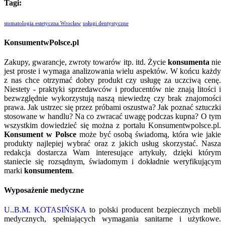
Tagi:
stomatologia estetyczna Wrocław
usługi dentystyczne
KonsumentwPolsce.pl
Zakupy, gwarancje, zwroty towarów itp. itd. Życie
konsumenta
nie
jest proste i wymaga analizowania wielu aspektów. W końcu każdy
z nas chce otrzymać dobry produkt czy usługę za uczciwą cenę.
Niestety - praktyki sprzedawców i producentów nie znają litości i
bezwzględnie wykorzystują naszą niewiedzę czy brak znajomości
prawa. Jak ustrzec się przez próbami oszustwa? Jak poznać sztuczki
stosowane w handlu? Na co zwracać uwagę podczas kupna? O tym
wszystkim dowiedzieć się można z portalu Konsumentwpolsce.pl.
Konsument w Polsce
może być osobą świadomą, która wie jakie
produkty najlepiej wybrać oraz z jakich usług skorzystać. Nasza
redakcja dostarcza Wam interesujące artykuły, dzięki którym
staniecie się rozsądnym, świadomym i dokładnie weryfikującym
marki
konsumentem
.
Wyposażenie medyczne
U..B.M. KOTASIŃSKA
to polski producent bezpiecznych mebli
medycznych, spełniających wymagania sanitarne i użytkowe.