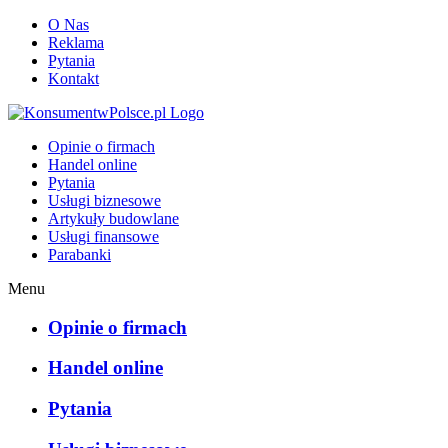
O Nas
Reklama
Pytania
Kontakt
KonsumentwPolsce.pl
Opinie o firmach
Handel online
Pytania
Usługi biznesowe
Artykuły budowlane
Usługi finansowe
Parabanki
Menu
Opinie o firmach
Handel online
Pytania