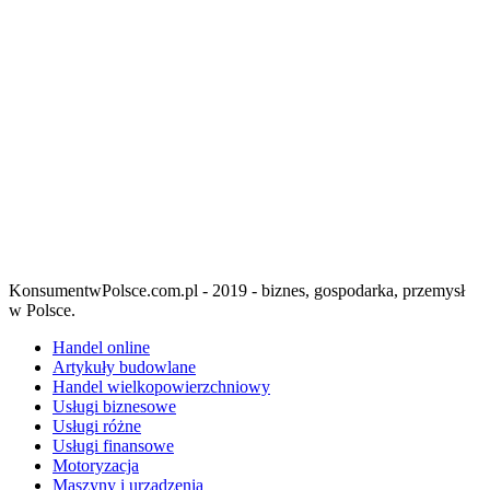
KonsumentwPolsce.com.pl - 2019 - biznes, gospodarka, przemysł
w Polsce.
Handel online
Artykuły budowlane
Handel wielkopowierzchniowy
Usługi biznesowe
Usługi różne
Usługi finansowe
Motoryzacja
Maszyny i urządzenia