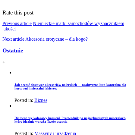
Rate this post
Previous article
Niemieckie marki samochodów wyznacznikiem
jakości
Next article
Akcesoria erotyczne – dla kogo?
Ostatnie
+
Jak ocenić dostawcę akcesoriów polerskich — praktyczna lista kontrolna dla
hurtowni i mieszalni lakierów
Posted in:
Biznes
Diament czy kolorowy kamień? Przewodnik po najpiękniejszych minerałach,
które idealnie wyrażą Twoje uczucia
Posted in:
Maszyny i urządzenia