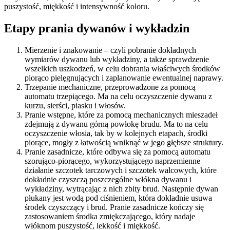
puszystość, miękkość i intensywność koloru.
Etapy prania dywanów i wykładzin
Mierzenie i znakowanie – czyli pobranie dokładnych
wymiarów dywanu lub wykładziny, a także sprawdzenie
wszelkich uszkodzeń, w celu dobrania właściwych środków
piorąco pielęgnujących i zaplanowanie ewentualnej naprawy.
Trzepanie mechaniczne, przeprowadzone za pomocą
automatu trzepiącego. Ma na celu oczyszczenie dywanu z
kurzu, sierści, piasku i włosów.
Pranie wstępne, które za pomocą mechanicznych mieszadeł
zdejmują z dywanu górną powłokę brudu. Ma to na celu
oczyszczenie włosia, tak by w kolejnych etapach, środki
piorące, mogły z łatwością wniknąć w jego głębsze struktury.
Pranie zasadnicze, które odbywa się za pomocą automatu
szorująco-piorącego, wykorzystującego naprzemienne
działanie szczotek tarczowych i szczotek walcowych, które
dokładnie czyszczą poszczególne włókna dywanu i
wykładziny, wytrącając z nich zbity brud. Następnie dywan
płukany jest wodą pod ciśnieniem, która dokładnie usuwa
środek czyszczący i brud. Pranie zasadnicze kończy się
zastosowaniem środka zmiękczającego, który nadaje
włóknom puszystość, lekkość i miękkość.