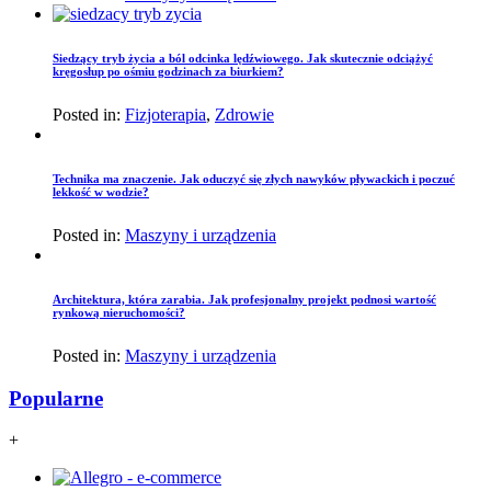
Siedzący tryb życia a ból odcinka lędźwiowego. Jak skutecznie odciążyć
kręgosłup po ośmiu godzinach za biurkiem?
Posted in:
Fizjoterapia
,
Zdrowie
Technika ma znaczenie. Jak oduczyć się złych nawyków pływackich i poczuć
lekkość w wodzie?
Posted in:
Maszyny i urządzenia
Architektura, która zarabia. Jak profesjonalny projekt podnosi wartość
rynkową nieruchomości?
Posted in:
Maszyny i urządzenia
Popularne
+