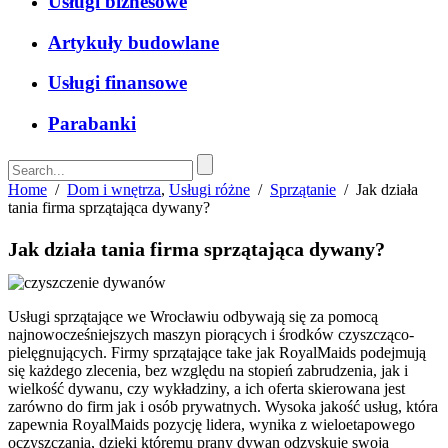
Usługi biznesowe
Artykuły budowlane
Usługi finansowe
Parabanki
Home
/
Dom i wnętrza
,
Usługi różne
/
Sprzątanie
/
Jak działa
tania firma sprzątająca dywany?
Jak działa tania firma sprzątająca dywany?
Usługi sprzątające we Wrocławiu odbywają się za pomocą
najnowocześniejszych maszyn piorących i środków czyszcząco-
pielęgnujących. Firmy sprzątające take jak RoyalMaids podejmują
się każdego zlecenia, bez względu na stopień zabrudzenia, jak i
wielkość dywanu, czy wykładziny, a ich oferta skierowana jest
zarówno do firm jak i osób prywatnych. Wysoka jakość usług, która
zapewnia RoyalMaids pozycję lidera, wynika z wieloetapowego
oczyszczania, dzięki któremu prany dywan odzyskuje swoją