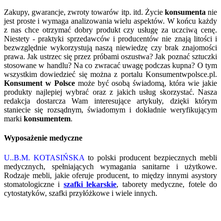
Zakupy, gwarancje, zwroty towarów itp. itd. Życie
konsumenta
nie
jest proste i wymaga analizowania wielu aspektów. W końcu każdy
z nas chce otrzymać dobry produkt czy usługę za uczciwą cenę.
Niestety - praktyki sprzedawców i producentów nie znają litości i
bezwzględnie wykorzystują naszą niewiedzę czy brak znajomości
prawa. Jak ustrzec się przez próbami oszustwa? Jak poznać sztuczki
stosowane w handlu? Na co zwracać uwagę podczas kupna? O tym
wszystkim dowiedzieć się można z portalu Konsumentwpolsce.pl.
Konsument w Polsce
może być osobą świadomą, która wie jakie
produkty najlepiej wybrać oraz z jakich usług skorzystać. Nasza
redakcja dostarcza Wam interesujące artykuły, dzięki którym
staniecie się rozsądnym, świadomym i dokładnie weryfikującym
marki
konsumentem
.
Wyposażenie medyczne
U..B.M. KOTASIŃSKA
to polski producent bezpiecznych mebli
medycznych, spełniających wymagania sanitarne i użytkowe.
Rodzaje mebli, jakie oferuje producent, to między innymi asystory
stomatologiczne i
szafki lekarskie
, taborety medyczne, fotele do
cytostatyków, szafki przyłóżkowe i wiele innych.