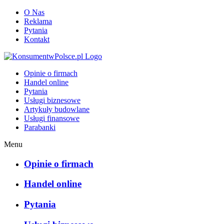
O Nas
Reklama
Pytania
Kontakt
KonsumentwPolsce.pl
Opinie o firmach
Handel online
Pytania
Usługi biznesowe
Artykuły budowlane
Usługi finansowe
Parabanki
Menu
Opinie o firmach
Handel online
Pytania