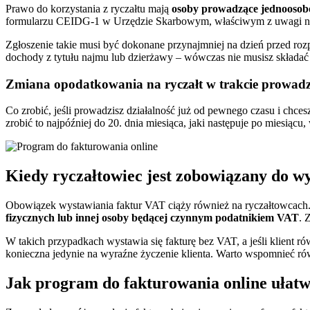
Prawo do korzystania z ryczałtu mają
osoby prowadzące jednoosobo
formularzu CEIDG-1 w Urzędzie Skarbowym, właściwym z uwagi na
Zgłoszenie takie musi być dokonane przynajmniej na dzień przed roz
dochody z tytułu najmu lub dzierżawy – wówczas nie musisz składa
Zmiana opodatkowania na ryczałt w trakcie prowadze
Co zrobić, jeśli prowadzisz działalność już od pewnego czasu i ch
zrobić to najpóźniej do 20. dnia miesiąca, jaki następuje po miesią
Kiedy ryczałtowiec jest zobowiązany do w
Obowiązek wystawiania faktur VAT ciąży również na ryczałtowcach. 
fizycznych lub innej osoby będącej czynnym podatnikiem VAT
. 
W takich przypadkach wystawia się fakturę bez VAT, a jeśli klient r
konieczna jedynie na wyraźne życzenie klienta. Warto wspomnieć ró
Jak program do fakturowania online ułatw