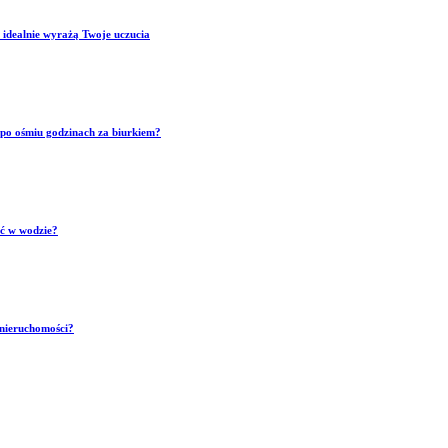
 idealnie wyrażą Twoje uczucia
p po ośmiu godzinach za biurkiem?
ść w wodzie?
 nieruchomości?