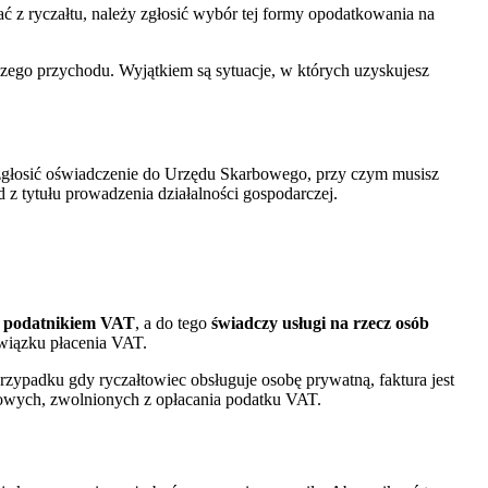
ć z ryczałtu, należy zgłosić wybór tej formy opodatkowania na
szego przychodu. Wyjątkiem są sytuacje, w których uzyskujesz
 zgłosić oświadczenie do Urzędu Skarbowego, przy czym musisz
 z tytułu prowadzenia działalności gospodarczej.
m podatnikiem VAT
, a do tego
świadczy usługi na rzecz osób
owiązku płacenia VAT.
rzypadku gdy ryczałtowiec obsługuje osobę prywatną, faktura jest
towych, zwolnionych z opłacania podatku VAT.