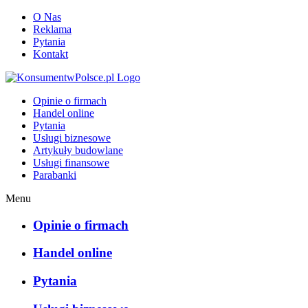
O Nas
Reklama
Pytania
Kontakt
KonsumentwPolsce.pl
Opinie o firmach
Handel online
Pytania
Usługi biznesowe
Artykuły budowlane
Usługi finansowe
Parabanki
Menu
Opinie o firmach
Handel online
Pytania