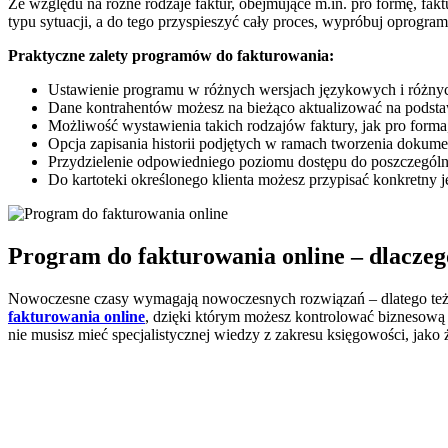
Ze względu na różne rodzaje faktur, obejmujące m.in. pro formę, fa
typu sytuacji, a do tego przyspieszyć cały proces, wypróbuj oprogra
Praktyczne zalety programów do fakturowania:
Ustawienie programu w różnych wersjach językowych i różnych
Dane kontrahentów możesz na bieżąco aktualizować na podst
Możliwość wystawienia takich rodzajów faktury, jak pro forma,
Opcja zapisania historii podjętych w ramach tworzenia dokumen
Przydzielenie odpowiedniego poziomu dostępu do poszczególn
Do kartoteki określonego klienta możesz przypisać konkretny ję
Program do fakturowania online – dlaczeg
Nowoczesne czasy wymagają nowoczesnych rozwiązań – dlatego też kl
fakturowania online
, dzięki którym możesz kontrolować biznesową 
nie musisz mieć specjalistycznej wiedzy z zakresu księgowości, jako