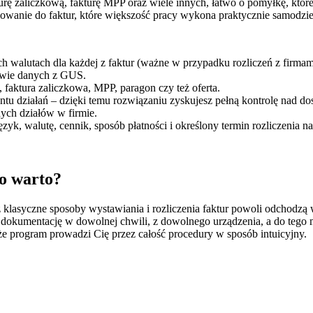
kturę zaliczkową, fakturę MPP oraz wiele innych, łatwo o pomyłkę, kt
mowanie do faktur, które większość pracy wykona praktycznie samodzie
 walutach dla każdej z faktur (ważne w przypadku rozliczeń z firmam
awie danych z GUS.
 faktura zaliczkowa, MPP, paragon czy też oferta.
tu działań – dzięki temu rozwiązaniu zyskujesz pełną kontrolę nad do
ych działów w firmie.
zyk, walutę, cennik, sposób płatności i określony termin rozliczenia na
o warto?
asyczne sposoby wystawiania i rozliczenia faktur powoli odchodzą w 
dokumentację w dowolnej chwili, z dowolnego urządzenia, a do tego m
 że program prowadzi Cię przez całość procedury w sposób intuicyjny.