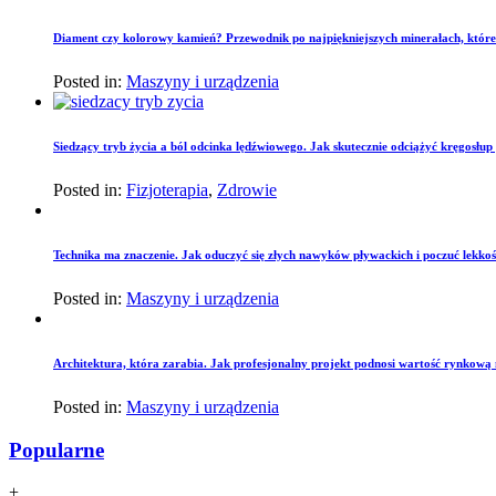
Diament czy kolorowy kamień? Przewodnik po najpiękniejszych minerałach, które
Posted in:
Maszyny i urządzenia
Siedzący tryb życia a ból odcinka lędźwiowego. Jak skutecznie odciążyć kręgosłu
Posted in:
Fizjoterapia
,
Zdrowie
Technika ma znaczenie. Jak oduczyć się złych nawyków pływackich i poczuć lekko
Posted in:
Maszyny i urządzenia
Architektura, która zarabia. Jak profesjonalny projekt podnosi wartość rynkową
Posted in:
Maszyny i urządzenia
Popularne
+