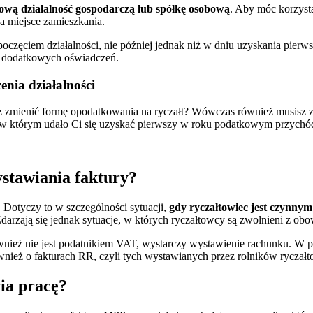
wą działalność gospodarczą lub spółkę osobową
. Aby móc korzysta
 miejsce zamieszkania.
poczęciem działalności, nie później jednak niż w dniu uzyskania pierw
ć dodatkowych oświadczeń.
nia działalności
cesz zmienić formę opodatkowania na ryczałt? Wówczas również musisz
cu, w którym udało Ci się uzyskać pierwszy w roku podatkowym przychód
ystawiania faktury?
Dotyczy to w szczególności sytuacji,
gdy ryczałtowiec jest czynny
Zdarzają się jednak sytuacje, w których ryczałtowcy są zwolnieni z ob
ównież nie jest podatnikiem VAT, wystarczy wystawienie rachunku. W p
wnież o fakturach RR, czyli tych wystawianych przez rolników ryczał
ia pracę?