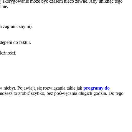
órej skorygowanie może być czasem nieco zawiłe. Aby uniknąć tego
lnie.
i zagranicznymi).
stępem do faktur.
leżności.
niebyt. Pojawiają się rozwiązania takie jak
programy do
ożesz to zrobić szybko, bez poświęcania długich godzin. Do tego