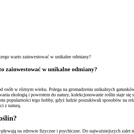
aczego warto zainwestować w unikalne odmiany?
rto zainwestować w unikalne odmiany?
ród osób w różnym wieku. Polega na gromadzeniu unikalnych gatunków i 
ia ekologią i powrotem do natury, kolekcjonowanie roślin staje się s
tu popularności tego hobby, gdyż ludzie poszukiwali sposobów na rel
i z naturą.
oślin?
pływają na zdrowie fizyczne i psychiczne. Do najważniejszych zalet n