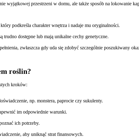
enie wyjątkowej przestrzeni w domu, ale także sposób na lokowanie ka
tóry podkreśla charakter wnętrza i nadaje mu oryginalności.
 są trudno dostępne lub mają unikalne cechy genetyczne.
spełnienia, zwłaszcza gdy uda się zdobyć szczególnie poszukiwany oka
em roślin?
stych kroków:
oświadczenie, np. monstera, paprocie czy sukulenty.
apewnić im odpowiednie warunki.
 poznać ich potrzeby.
wiadczenie, aby uniknąć strat finansowych.