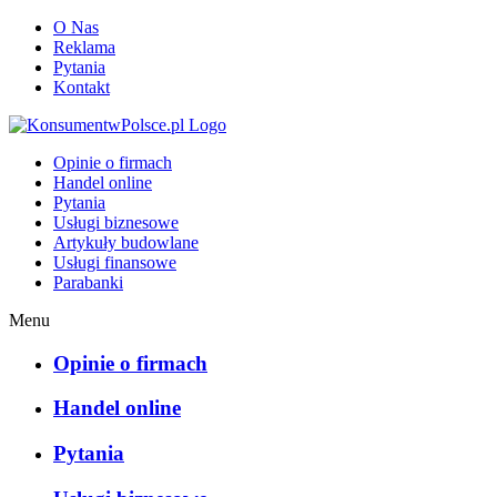
O Nas
Reklama
Pytania
Kontakt
KonsumentwPolsce.pl
Opinie o firmach
Handel online
Pytania
Usługi biznesowe
Artykuły budowlane
Usługi finansowe
Parabanki
Menu
Opinie o firmach
Handel online
Pytania