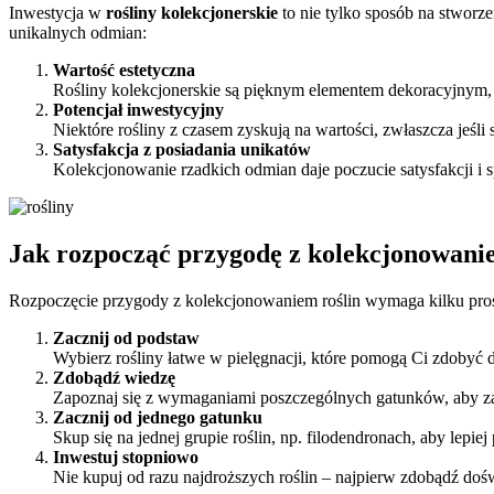
Inwestycja w
rośliny kolekcjonerskie
to nie tylko sposób na stworz
unikalnych odmian:
Wartość estetyczna
Rośliny kolekcjonerskie są pięknym elementem dekoracyjnym, k
Potencjał inwestycyjny
Niektóre rośliny z czasem zyskują na wartości, zwłaszcza jeśli
Satysfakcja z posiadania unikatów
Kolekcjonowanie rzadkich odmian daje poczucie satysfakcji i 
Jak rozpocząć przygodę z kolekcjonowani
Rozpoczęcie przygody z kolekcjonowaniem roślin wymaga kilku pro
Zacznij od podstaw
Wybierz rośliny łatwe w pielęgnacji, które pomogą Ci zdobyć d
Zdobądź wiedzę
Zapoznaj się z wymaganiami poszczególnych gatunków, aby z
Zacznij od jednego gatunku
Skup się na jednej grupie roślin, np. filodendronach, aby lepiej
Inwestuj stopniowo
Nie kupuj od razu najdroższych roślin – najpierw zdobądź doś