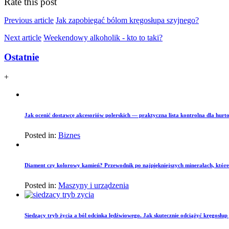
Rate this post
Previous article
Jak zapobiegać bólom kręgosłupa szyjnego?
Next article
Weekendowy alkoholik - kto to taki?
Ostatnie
+
Jak ocenić dostawcę akcesoriów polerskich — praktyczna lista kontrolna dla hurto
Posted in:
Biznes
Diament czy kolorowy kamień? Przewodnik po najpiękniejszych minerałach, które
Posted in:
Maszyny i urządzenia
Siedzący tryb życia a ból odcinka lędźwiowego. Jak skutecznie odciążyć kręgosłu