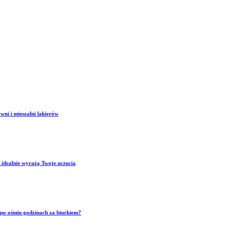
wni i mieszalni lakierów
 idealnie wyrażą Twoje uczucia
p po ośmiu godzinach za biurkiem?