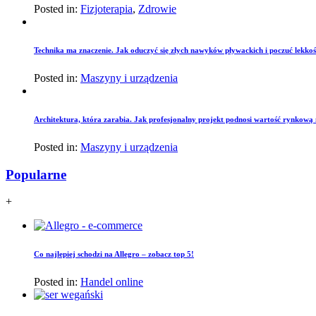
Posted in:
Fizjoterapia
,
Zdrowie
Technika ma znaczenie. Jak oduczyć się złych nawyków pływackich i poczuć lekko
Posted in:
Maszyny i urządzenia
Architektura, która zarabia. Jak profesjonalny projekt podnosi wartość rynkową
Posted in:
Maszyny i urządzenia
Popularne
+
Co najlepiej schodzi na Allegro – zobacz top 5!
Posted in:
Handel online