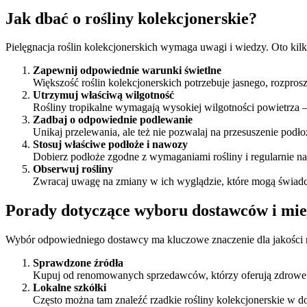
Jak dbać o rośliny kolekcjonerskie?
Pielęgnacja roślin kolekcjonerskich wymaga uwagi i wiedzy. Oto ki
Zapewnij odpowiednie warunki świetlne
Większość roślin kolekcjonerskich potrzebuje jasnego, rozpros
Utrzymuj właściwą wilgotność
Rośliny tropikalne wymagają wysokiej wilgotności powietrza 
Zadbaj o odpowiednie podlewanie
Unikaj przelewania, ale też nie pozwalaj na przesuszenie podł
Stosuj właściwe podłoże i nawozy
Dobierz podłoże zgodne z wymaganiami rośliny i regularnie n
Obserwuj rośliny
Zwracaj uwagę na zmiany w ich wyglądzie, które mogą świadc
Porady dotyczące wyboru dostawców i miej
Wybór odpowiedniego dostawcy ma kluczowe znaczenie dla jakości r
Sprawdzone źródła
Kupuj od renomowanych sprzedawców, którzy oferują zdrowe i
Lokalne szkółki
Często można tam znaleźć rzadkie rośliny kolekcjonerskie w do