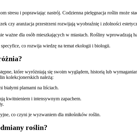
om stresu i poprawiając nastrój. Codzienna pielęgnacja roślin może sta
k czy aranżacja przestrzeni rozwijają wyobraźnię i zdolności estetyc
lnie ważne dla osób mieszkających w miastach. Rośliny wprowadzają har
ecyfice, co rozwija wiedzę na temat ekologii i biologii.
różnia?
stępne, które wyróżniają się swoim wyglądem, historią lub wymaganiam
in kolekcjonerskich należą:
 białymi plamami na liściach.
ją kwitnieniem i intensywnym zapachem.
ły.
yjne, co czyni je wyzwaniem dla miłośników roślin.
odmiany roślin?