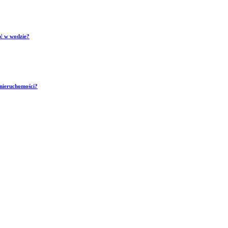
ść w wodzie?
 nieruchomości?