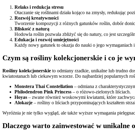
Relaks i redukcja stresu
Otaczanie się roślinami działa kojąco na zmysły, redukując pozi
Rozwój kreatywności
Tworzenie kompozycji z różnych gatunków roślin, dobór donicze
Bliskość z naturą
Hodowla roślin pozwala zbliżyć się do natury, co jest szczegó
Edukacja i rozwój umiejętności
Każdy nowy gatunek to okazja do nauki o jego wymaganiach i sp
Czym są rośliny kolekcjonerskie i co je wy
Rośliny kolekcjonerskie
to odmiany rzadkie, unikalne lub trudno do
kwiatostanach lub ciekawym wzorze. Do najbardziej popularnych rośl
Monstera Thai Constellation
– odmiana z charakterystycznymi
Philodendron Pink Princess
– o różowo-zielonych liściach.
Hoyas
– zwane również woskowymi kwiatami, które zachwyca
Alokazje
– rośliny o liściach przypominających kształtem strza
Wyróżnia je nie tylko wygląd, ale także wyższe wymagania pielęgnac
Dlaczego warto zainwestować w unikalne 