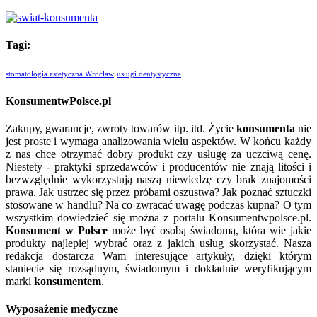
Tagi:
stomatologia estetyczna Wrocław
usługi dentystyczne
KonsumentwPolsce.pl
Zakupy, gwarancje, zwroty towarów itp. itd. Życie
konsumenta
nie
jest proste i wymaga analizowania wielu aspektów. W końcu każdy
z nas chce otrzymać dobry produkt czy usługę za uczciwą cenę.
Niestety - praktyki sprzedawców i producentów nie znają litości i
bezwzględnie wykorzystują naszą niewiedzę czy brak znajomości
prawa. Jak ustrzec się przez próbami oszustwa? Jak poznać sztuczki
stosowane w handlu? Na co zwracać uwagę podczas kupna? O tym
wszystkim dowiedzieć się można z portalu Konsumentwpolsce.pl.
Konsument w Polsce
może być osobą świadomą, która wie jakie
produkty najlepiej wybrać oraz z jakich usług skorzystać. Nasza
redakcja dostarcza Wam interesujące artykuły, dzięki którym
staniecie się rozsądnym, świadomym i dokładnie weryfikującym
marki
konsumentem
.
Wyposażenie medyczne