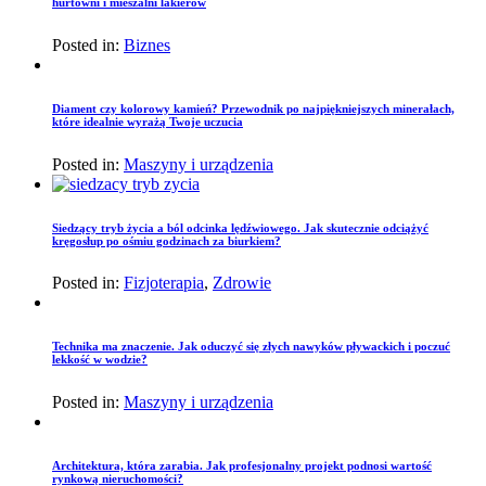
hurtowni i mieszalni lakierów
Posted in:
Biznes
Diament czy kolorowy kamień? Przewodnik po najpiękniejszych minerałach,
które idealnie wyrażą Twoje uczucia
Posted in:
Maszyny i urządzenia
Siedzący tryb życia a ból odcinka lędźwiowego. Jak skutecznie odciążyć
kręgosłup po ośmiu godzinach za biurkiem?
Posted in:
Fizjoterapia
,
Zdrowie
Technika ma znaczenie. Jak oduczyć się złych nawyków pływackich i poczuć
lekkość w wodzie?
Posted in:
Maszyny i urządzenia
Architektura, która zarabia. Jak profesjonalny projekt podnosi wartość
rynkową nieruchomości?