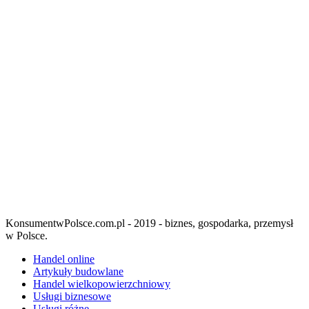
KonsumentwPolsce.com.pl - 2019 - biznes, gospodarka, przemysł
w Polsce.
Handel online
Artykuły budowlane
Handel wielkopowierzchniowy
Usługi biznesowe
Usługi różne