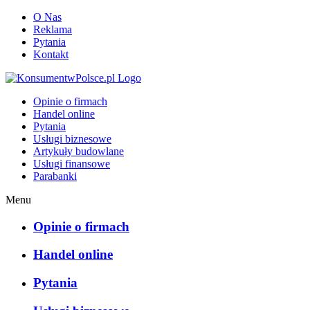
O Nas
Reklama
Pytania
Kontakt
KonsumentwPolsce.pl
Opinie o firmach
Handel online
Pytania
Usługi biznesowe
Artykuły budowlane
Usługi finansowe
Parabanki
Menu
Opinie o firmach
Handel online
Pytania