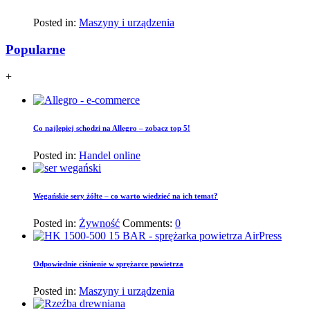
Posted in:
Maszyny i urządzenia
Popularne
+
Co najlepiej schodzi na Allegro – zobacz top 5!
Posted in:
Handel online
Wegańskie sery żółte – co warto wiedzieć na ich temat?
Posted in:
Żywność
Comments:
0
Odpowiednie ciśnienie w sprężarce powietrza
Posted in:
Maszyny i urządzenia