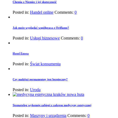
Chemia z Niemiec i jej skuteczność
Posted in:
Handel online
Comments:
0
Jak może wyglądać współpraca z Oriflame?
Posted in:
Usługi biznesowe
Comments:
0
Hotel Estera
Posted in:
Świat konsumenta
Czy makijaż permanentny jest bezpieczny?
Posted in:
Uroda
Stomatolog wykonuje zabiegi z zakresu medycyny estetycznej
Posted in:
Maszyny i urządzenia
Comments:
0