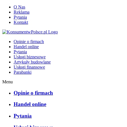
O Nas
Reklama
Pytania
Kontakt
KonsumentwPolsce.pl
Opinie o firmach
Handel online
Pytania
Usługi biznesowe
Artykuły budowlane
Usługi finansowe
Parabanki
Menu
Opinie o firmach
Handel online
Pytania