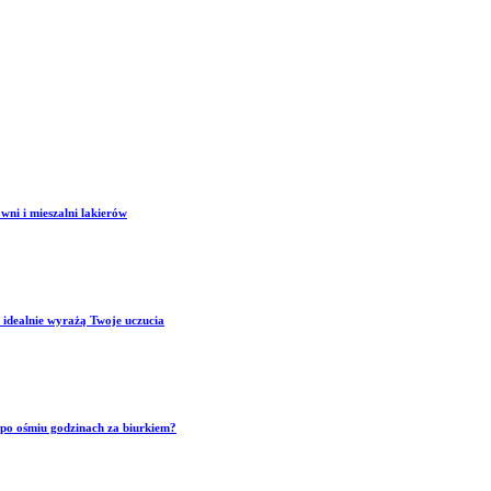
wni i mieszalni lakierów
 idealnie wyrażą Twoje uczucia
p po ośmiu godzinach za biurkiem?