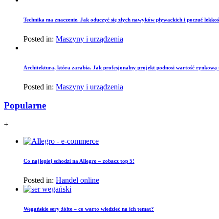
Technika ma znaczenie. Jak oduczyć się złych nawyków pływackich i poczuć lekko
Posted in:
Maszyny i urządzenia
Architektura, która zarabia. Jak profesjonalny projekt podnosi wartość rynkową
Posted in:
Maszyny i urządzenia
Popularne
+
Co najlepiej schodzi na Allegro – zobacz top 5!
Posted in:
Handel online
Wegańskie sery żółte – co warto wiedzieć na ich temat?