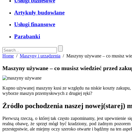
Usługi biznesowe
Artykuły budowlane
Usługi finansowe
Parabanki
Home
/
Maszyny i urządzenia
/
Maszyny używane – co musisz wie
Maszyny używane – co musisz wiedzieć przed zak
Kupno używanej maszyny kusi ze względu na niskie koszty zakupu, 
wyborze maszyn przemysłowych z drugiej ręki?
Źródło pochodzenia naszej nowej(starej) 
Pierwszą rzeczą, o której tak często zapominamy, jest upewnienie się
realną obawę, że sprzęt mógł być kradziony, pod żadnym pozorem 
przestępstwie, ale miejmy oczy szeroko otwarte i bądźmy na ten asp