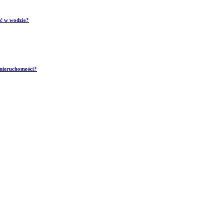
ść w wodzie?
 nieruchomości?