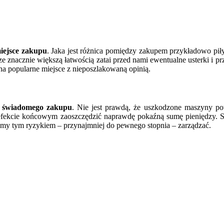
iejsce zakupu
. Jaka jest różnica pomiędzy zakupem przykładowo piły
znacznie większą łatwością zatai przed nami ewentualne usterki i prz
na popularne miejsce z nieposzlakowaną opinią.
świadomego zakupu
. Nie jest prawdą, że uszkodzone maszyny po
w efekcie końcowym zaoszczędzić naprawdę pokaźną sumę pieniędzy.
my tym ryzykiem – przynajmniej do pewnego stopnia – zarządzać.