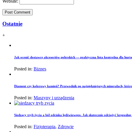
Website:
Ostatnie
+
Jak ocenić dostawcę akcesoriów polerskich — praktyczna lista kontrolna dla hurto
Posted in:
Biznes
Diament czy kolorowy kamień? Przewodnik po najpiękniejszych minerałach, które
Posted in:
Maszyny i urządzenia
Siedzący tryb życia a ból odcinka lędźwiowego. Jak skutecznie odciążyć kręgosłu
Posted in:
Fizjoterapia
,
Zdrowie