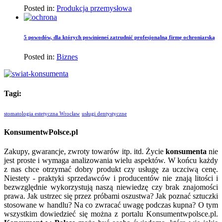
Posted in:
Produkcja przemysłowa
5 powodów, dla których powinieneś zatrudnić profesjonalną firmę ochroniarską
Posted in:
Biznes
Tagi:
stomatologia estetyczna Wrocław
usługi dentystyczne
KonsumentwPolsce.pl
Zakupy, gwarancje, zwroty towarów itp. itd. Życie
konsumenta
nie
jest proste i wymaga analizowania wielu aspektów. W końcu każdy
z nas chce otrzymać dobry produkt czy usługę za uczciwą cenę.
Niestety - praktyki sprzedawców i producentów nie znają litości i
bezwzględnie wykorzystują naszą niewiedzę czy brak znajomości
prawa. Jak ustrzec się przez próbami oszustwa? Jak poznać sztuczki
stosowane w handlu? Na co zwracać uwagę podczas kupna? O tym
wszystkim dowiedzieć się można z portalu Konsumentwpolsce.pl.