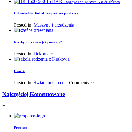
Odpowiednie ciśnienie w sprężarce powietrza
Posted in:
Maszyny i urządzenia
Rzeźby z drewna – jak powstają?
Posted in:
Dekoracje
Groszki
Posted in:
Świat konsumenta
Comments:
0
Najczęściej Komentowane
+
Properco