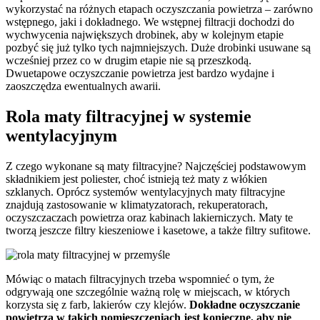
wykorzystać na różnych etapach oczyszczania powietrza – zarówno
wstępnego, jaki i dokładnego. We wstępnej filtracji dochodzi do
wychwycenia największych drobinek, aby w kolejnym etapie
pozbyć się już tylko tych najmniejszych. Duże drobinki usuwane są
wcześniej przez co w drugim etapie nie są przeszkodą.
Dwuetapowe oczyszczanie powietrza jest bardzo wydajne i
zaoszczędza ewentualnych awarii.
Rola maty filtracyjnej w systemie
wentylacyjnym
Z czego wykonane są maty filtracyjne? Najczęściej podstawowym
składnikiem jest poliester, choć istnieją też maty z włókien
szklanych.
Oprócz systemów wentylacyjnych maty filtracyjne
znajdują zastosowanie w klimatyzatorach, rekuperatorach,
oczyszczaczach powietrza oraz kabinach lakierniczych. Maty te
tworzą jeszcze filtry kieszeniowe i kasetowe, a także filtry sufitowe.
Mówiąc o matach filtracyjnych trzeba wspomnieć o tym, że
odgrywają one szczególnie ważną rolę w miejscach, w których
korzysta się z farb, lakierów czy klejów.
Dokładne oczyszczanie
powietrza w takich pomieszczeniach jest konieczne, aby nie