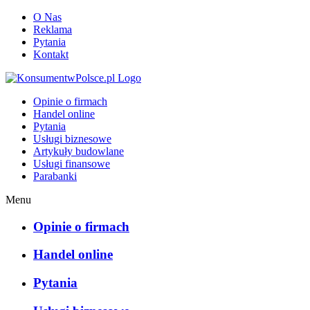
O Nas
Reklama
Pytania
Kontakt
KonsumentwPolsce.pl
Opinie o firmach
Handel online
Pytania
Usługi biznesowe
Artykuły budowlane
Usługi finansowe
Parabanki
Menu
Opinie o firmach
Handel online
Pytania