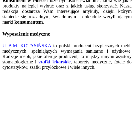
Konsument w Polsce
może być osobą świadomą, która wie jakie
produkty najlepiej wybrać oraz z jakich usług skorzystać. Nasza
redakcja dostarcza Wam interesujące artykuły, dzięki którym
staniecie się rozsądnym, świadomym i dokładnie weryfikującym
marki
konsumentem
.
Wyposażenie medyczne
U..B.M. KOTASIŃSKA
to polski producent bezpiecznych mebli
medycznych, spełniających wymagania sanitarne i użytkowe.
Rodzaje mebli, jakie oferuje producent, to między innymi asystory
stomatologiczne i
szafki lekarskie
, taborety medyczne, fotele do
cytostatyków, szafki przyłóżkowe i wiele innych.