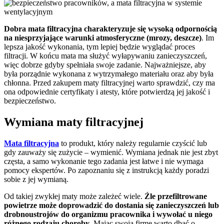
Dobra mata filtracyjna charakteryzuje się wysoką odpornością
na niesprzyjające warunki atmosferyczne (mrozy, deszcze)
. Im
lepsza jakość wykonania, tym lepiej będzie wyglądać proces
filtracji. W końcu mata ma służyć wyłapywaniu zanieczyszczeń,
więc dobrze gdyby spełniała swoje zadanie. Najważniejsze, aby
była porządnie wykonana z wytrzymałego materiału oraz aby była
chłonna. Przed zakupem maty filtracyjnej warto sprawdzić, czy ma
ona odpowiednie certyfikaty i atesty, które potwierdzą jej jakość i
bezpieczeństwo.
Wymiana maty filtracyjnej
Mata filtracyjna
to produkt, który należy regularnie czyścić lub
gdy zauważy się zużycie – wymienić. Wymiana jednak nie jest zbyt
częsta, a samo wykonanie tego zadania jest łatwe i nie wymaga
pomocy ekspertów. Po zapoznaniu się z instrukcją każdy poradzi
sobie z jej wymianą.
Od takiej zwykłej maty może zależeć wiele.
Źle przefiltrowane
powietrze może doprowadzić do dostania się zanieczyszczeń lub
drobnoustrojów do organizmu pracownika i wywołać u niego
różnego rodzaju choroby
. Mając swoją firmę warto dbać o