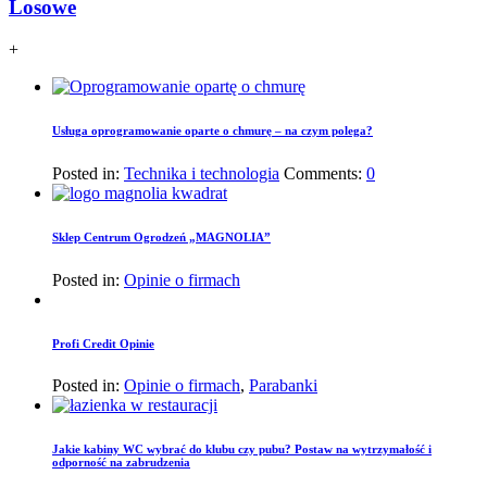
Losowe
+
Usługa oprogramowanie oparte o chmurę – na czym polega?
Posted in:
Technika i technologia
Comments:
0
Sklep Centrum Ogrodzeń „MAGNOLIA”
Posted in:
Opinie o firmach
Profi Credit Opinie
Posted in:
Opinie o firmach
,
Parabanki
Jakie kabiny WC wybrać do klubu czy pubu? Postaw na wytrzymałość i
odporność na zabrudzenia