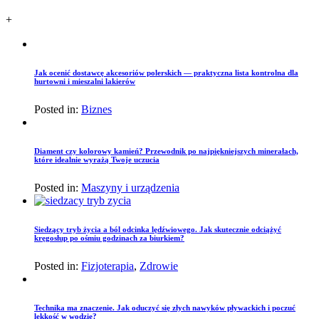
+
Jak ocenić dostawcę akcesoriów polerskich — praktyczna lista kontrolna dla
hurtowni i mieszalni lakierów
Posted in:
Biznes
Diament czy kolorowy kamień? Przewodnik po najpiękniejszych minerałach,
które idealnie wyrażą Twoje uczucia
Posted in:
Maszyny i urządzenia
Siedzący tryb życia a ból odcinka lędźwiowego. Jak skutecznie odciążyć
kręgosłup po ośmiu godzinach za biurkiem?
Posted in:
Fizjoterapia
,
Zdrowie
Technika ma znaczenie. Jak oduczyć się złych nawyków pływackich i poczuć
lekkość w wodzie?