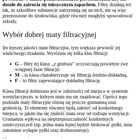
doszło do zatrucia się toksycznym zapachem.
Filtry działają też
tak, że szkodliwe substancje zatrzymują się na nich, nie są więc
przenoszone do środowiska, gdzie również mogłyby spowodować
szkody.
Wybór dobrej maty filtracyjnej
Im lepszej jakości mata filtracyjna, tym większa pewność jej
właściwego działania. Wyróżnia się kilka klas filtracji:
G
– filtry tej klasy „z grubsza” oczyszczają powietrze (we
wstępnej fazie filtracji)
M
– ta klasa charakteryzuje się filtracją średnio-dokładną,
F
– to filtry zapewniające dokładną filtrację.
Klasa filtracji dobierana jest w zależności od miejsca w systemie
wentylacyjnym, w którym mata ma się znajdować. Oprócz tego
podziału maty filtracyjne różnią się jeszcze gramaturą oraz
grubością. Te elementy również będą zależeć od konkretnego
miejsca, w jakim ma się znaleźć mata oraz od rodzaju wentylacji.
Gramatura wpływa na nieprzepuszczalność konkretnych
zanieczyszczeń (np. jedna mata lepiej będzie blokować pyłki, inna
natomiast wyłapie pyłki oraz drobnoustroje).