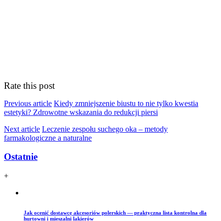
Rate this post
Previous article
Kiedy zmniejszenie biustu to nie tylko kwestia
estetyki? Zdrowotne wskazania do redukcji piersi
Next article
Leczenie zespołu suchego oka – metody
farmakologiczne a naturalne
Ostatnie
+
Jak ocenić dostawcę akcesoriów polerskich — praktyczna lista kontrolna dla
hurtowni i mieszalni lakierów