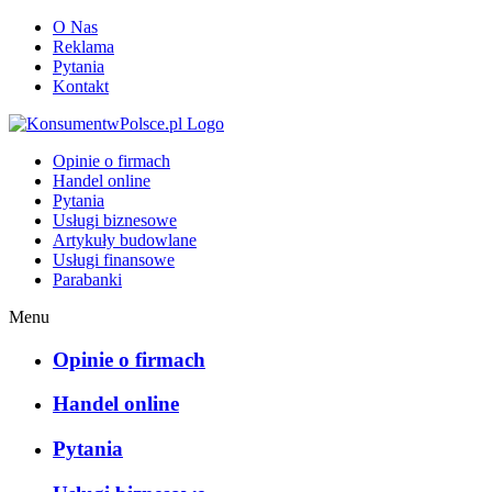
O Nas
Reklama
Pytania
Kontakt
KonsumentwPolsce.pl
Opinie o firmach
Handel online
Pytania
Usługi biznesowe
Artykuły budowlane
Usługi finansowe
Parabanki
Menu
Opinie o firmach
Handel online
Pytania