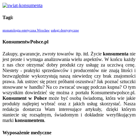
Tagi:
stomatologia estetyczna Wrocław
usługi dentystyczne
KonsumentwPolsce.pl
Zakupy, gwarancje, zwroty towarów itp. itd. Życie
konsumenta
nie
jest proste i wymaga analizowania wielu aspektów. W końcu każdy
z nas chce otrzymać dobry produkt czy usługę za uczciwą cenę.
Niestety - praktyki sprzedawców i producentów nie znają litości i
bezwzględnie wykorzystują naszą niewiedzę czy brak znajomości
prawa. Jak ustrzec się przez próbami oszustwa? Jak poznać sztuczki
stosowane w handlu? Na co zwracać uwagę podczas kupna? O tym
wszystkim dowiedzieć się można z portalu Konsumentwpolsce.pl.
Konsument w Polsce
może być osobą świadomą, która wie jakie
produkty najlepiej wybrać oraz z jakich usług skorzystać. Nasza
redakcja dostarcza Wam interesujące artykuły, dzięki którym
staniecie się rozsądnym, świadomym i dokładnie weryfikującym
marki
konsumentem
.
Wyposażenie medyczne