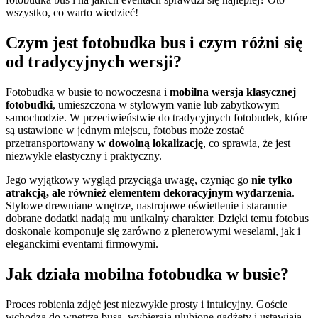
wszystko, co warto wiedzieć!
Czym jest fotobudka bus i czym różni się
od tradycyjnych wersji?
Fotobudka w busie to nowoczesna i
mobilna wersja klasycznej
fotobudki
, umieszczona w stylowym vanie lub zabytkowym
samochodzie. W przeciwieństwie do tradycyjnych fotobudek, które
są ustawione w jednym miejscu, fotobus może zostać
przetransportowany
w dowolną lokalizację
, co sprawia, że jest
niezwykle elastyczny i praktyczny.
Jego wyjątkowy wygląd przyciąga uwagę, czyniąc go
nie tylko
atrakcją, ale również elementem dekoracyjnym wydarzenia
.
Stylowe drewniane wnętrze, nastrojowe oświetlenie i starannie
dobrane dodatki nadają mu unikalny charakter. Dzięki temu fotobus
doskonale komponuje się zarówno z plenerowymi weselami, jak i
eleganckimi eventami firmowymi.
Jak działa mobilna fotobudka w busie?
Proces robienia zdjęć jest niezwykle prosty i intuicyjny. Goście
wchodzą do wnętrza busa, wybierają ulubione gadżety i ustawiają