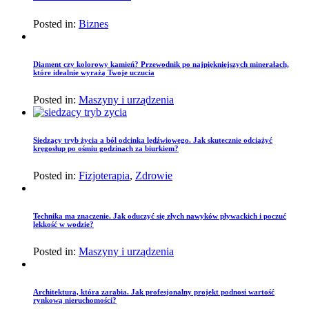
Posted in:
Biznes
Diament czy kolorowy kamień? Przewodnik po najpiękniejszych minerałach,
które idealnie wyrażą Twoje uczucia
Posted in:
Maszyny i urządzenia
Siedzący tryb życia a ból odcinka lędźwiowego. Jak skutecznie odciążyć
kręgosłup po ośmiu godzinach za biurkiem?
Posted in:
Fizjoterapia
,
Zdrowie
Technika ma znaczenie. Jak oduczyć się złych nawyków pływackich i poczuć
lekkość w wodzie?
Posted in:
Maszyny i urządzenia
Architektura, która zarabia. Jak profesjonalny projekt podnosi wartość
rynkową nieruchomości?