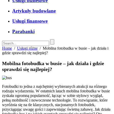
Usługi biznesowe
Artykuły budowlane
Usługi finansowe
Parabanki
Home
/
Usługi różne
/
Mobilna fotobudka w busie – jak działa i
gdzie sprawdzi się najlepiej?
Mobilna fotobudka w busie – jak działa i gdzie
sprawdzi się najlepiej?
Fotobudki to jedna z najchętniej wybieranych atrakcji na różnego
rodzaju wydarzenia. W ostatnich latach mobilna fotobudka w busie
zyskała ogromną popularność, łącząc w sobie stylowy wygląd,
pełną mobilność i nowoczesne technologie. To rozwiązanie, które
wyróżnia się na tle klasycznych, stacjonarnych fotobudek,
przyciągając uwagę gości i zapewniając świetną zabawę. Jak działa
fotobudka bus i na jakich eventach sprawdzi się najlepiej? Oto