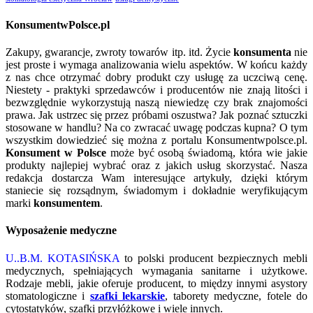
KonsumentwPolsce.pl
Zakupy, gwarancje, zwroty towarów itp. itd. Życie
konsumenta
nie
jest proste i wymaga analizowania wielu aspektów. W końcu każdy
z nas chce otrzymać dobry produkt czy usługę za uczciwą cenę.
Niestety - praktyki sprzedawców i producentów nie znają litości i
bezwzględnie wykorzystują naszą niewiedzę czy brak znajomości
prawa. Jak ustrzec się przez próbami oszustwa? Jak poznać sztuczki
stosowane w handlu? Na co zwracać uwagę podczas kupna? O tym
wszystkim dowiedzieć się można z portalu Konsumentwpolsce.pl.
Konsument w Polsce
może być osobą świadomą, która wie jakie
produkty najlepiej wybrać oraz z jakich usług skorzystać. Nasza
redakcja dostarcza Wam interesujące artykuły, dzięki którym
staniecie się rozsądnym, świadomym i dokładnie weryfikującym
marki
konsumentem
.
Wyposażenie medyczne
U..B.M. KOTASIŃSKA
to polski producent bezpiecznych mebli
medycznych, spełniających wymagania sanitarne i użytkowe.
Rodzaje mebli, jakie oferuje producent, to między innymi asystory
stomatologiczne i
szafki lekarskie
, taborety medyczne, fotele do
cytostatyków, szafki przyłóżkowe i wiele innych.