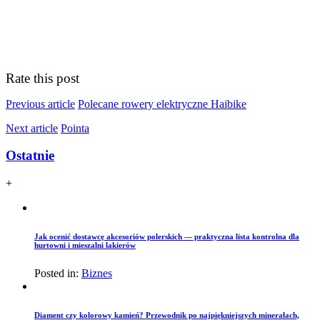
Rate this post
Previous article
Polecane rowery elektryczne Haibike
Next article
Pointa
Ostatnie
+
Jak ocenić dostawcę akcesoriów polerskich — praktyczna lista kontrolna dla
hurtowni i mieszalni lakierów
Posted in:
Biznes
Diament czy kolorowy kamień? Przewodnik po najpiękniejszych minerałach,