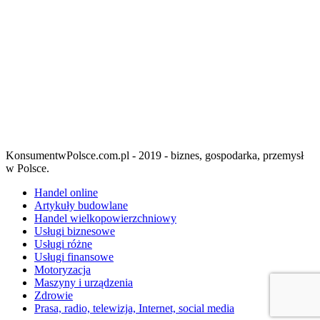
KonsumentwPolsce.com.pl - 2019 - biznes, gospodarka, przemysł
w Polsce.
Handel online
Artykuły budowlane
Handel wielkopowierzchniowy
Usługi biznesowe
Usługi różne
Usługi finansowe
Motoryzacja
Maszyny i urządzenia
Zdrowie
Prasa, radio, telewizja, Internet, social media