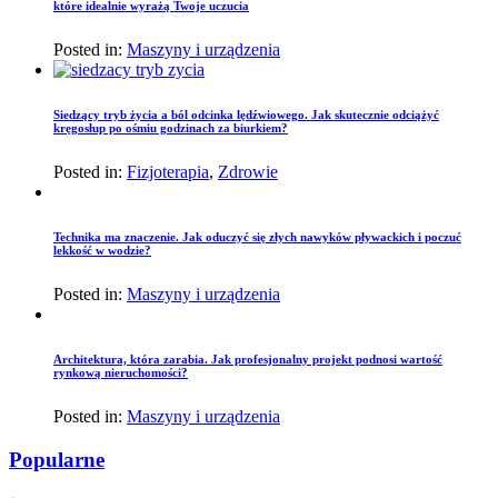
które idealnie wyrażą Twoje uczucia
Posted in:
Maszyny i urządzenia
Siedzący tryb życia a ból odcinka lędźwiowego. Jak skutecznie odciążyć
kręgosłup po ośmiu godzinach za biurkiem?
Posted in:
Fizjoterapia
,
Zdrowie
Technika ma znaczenie. Jak oduczyć się złych nawyków pływackich i poczuć
lekkość w wodzie?
Posted in:
Maszyny i urządzenia
Architektura, która zarabia. Jak profesjonalny projekt podnosi wartość
rynkową nieruchomości?
Posted in:
Maszyny i urządzenia
Popularne