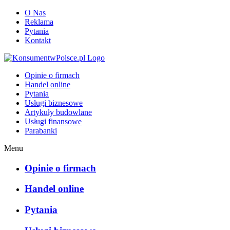
O Nas
Reklama
Pytania
Kontakt
KonsumentwPolsce.pl
Opinie o firmach
Handel online
Pytania
Usługi biznesowe
Artykuły budowlane
Usługi finansowe
Parabanki
Menu
Opinie o firmach
Handel online
Pytania