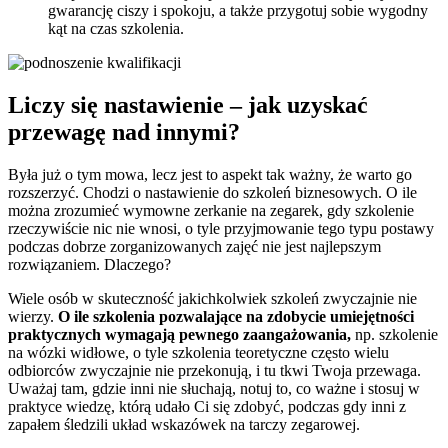
gwarancję ciszy i spokoju, a także przygotuj sobie wygodny
kąt na czas szkolenia.
Liczy się nastawienie – jak uzyskać
przewagę nad innymi?
Była już o tym mowa, lecz jest to aspekt tak ważny, że warto go
rozszerzyć. Chodzi o nastawienie do szkoleń biznesowych. O ile
można zrozumieć wymowne zerkanie na zegarek, gdy szkolenie
rzeczywiście nic nie wnosi, o tyle przyjmowanie tego typu postawy
podczas dobrze zorganizowanych zajęć nie jest najlepszym
rozwiązaniem. Dlaczego?
Wiele osób w skuteczność jakichkolwiek szkoleń zwyczajnie nie
wierzy.
O ile szkolenia pozwalające na zdobycie umiejętności
praktycznych wymagają pewnego zaangażowania,
np. szkolenie
na wózki widłowe, o tyle szkolenia teoretyczne często wielu
odbiorców zwyczajnie nie przekonują, i tu tkwi Twoja przewaga.
Uważaj tam, gdzie inni nie słuchają, notuj to, co ważne i stosuj w
praktyce wiedzę, którą udało Ci się zdobyć, podczas gdy inni z
zapałem śledzili układ wskazówek na tarczy zegarowej.