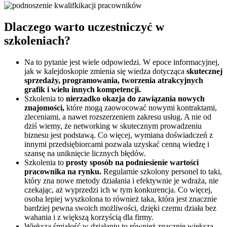
Dlaczego warto uczestniczyć w
szkoleniach?
Na to pytanie jest wiele odpowiedzi. W epoce informacyjnej,
jak w kalejdoskopie zmienia się wiedza dotycząca
skutecznej
sprzedaży, programowania, tworzenia atrakcyjnych
grafik i wielu innych kompetencji.
Szkolenia to
nierzadko okazja do zawiązania nowych
znajomości,
które mogą zaowocować nowymi kontraktami,
zleceniami, a nawet rozszerzeniem zakresu usług. A nie od
dziś wiemy, że networking w skutecznym prowadzeniu
biznesu jest podstawą. Co więcej, wymiana doświadczeń z
innymi przedsiębiorcami pozwala uzyskać cenną wiedzę i
szansę na uniknięcie licznych błędów.
Szkolenia to
prosty sposób na podniesienie wartości
pracownika na rynku.
Regularnie szkolony personel to taki,
który zna nowe metody działania i efektywnie je wdraża, nie
czekając, aż wyprzedzi ich w tym konkurencja. Co więcej,
osoba lepiej wyszkolona to również taka, która jest znacznie
bardziej pewna swoich możliwości, dzięki czemu działa bez
wahania i z większą korzyścią dla firmy.
Większa śmiałość w działaniu to również znacznie większa