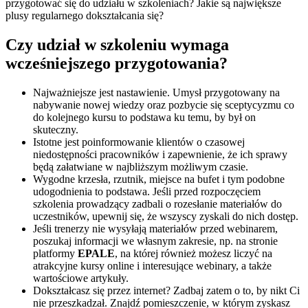
przygotować się do udziału w szkoleniach? Jakie są największe
plusy regularnego dokształcania się?
Czy udział w szkoleniu wymaga
wcześniejszego przygotowania?
Najważniejsze jest nastawienie. Umysł przygotowany na
nabywanie nowej wiedzy oraz pozbycie się sceptycyzmu co
do kolejnego kursu to podstawa ku temu, by był on
skuteczny.
Istotne jest poinformowanie klientów o czasowej
niedostępności pracowników i zapewnienie, że ich sprawy
będą załatwiane w najbliższym możliwym czasie.
Wygodne krzesła, rzutnik, miejsce na bufet i tym podobne
udogodnienia to podstawa. Jeśli przed rozpoczęciem
szkolenia prowadzący zadbali o rozesłanie materiałów do
uczestników, upewnij się, że wszyscy zyskali do nich dostęp.
Jeśli trenerzy nie wysyłają materiałów przed webinarem,
poszukaj informacji we własnym zakresie, np. na stronie
platformy
EPALE
, na której również możesz liczyć na
atrakcyjne kursy online i interesujące webinary, a także
wartościowe artykuły.
Dokształcasz się przez internet? Zadbaj zatem o to, by nikt Ci
nie przeszkadzał. Znajdź pomieszczenie, w którym zyskasz