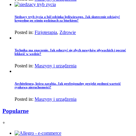
Siedzący tryb życia a ból odcinka lędźwiowego. Jak skutecznie odciążyć
kręgosłup po ośmiu godzinach za biurkiem?
Posted in:
Fizjoterapia
,
Zdrowie
Technika ma znaczenie. Jak oduczyć się złych nawyków pływackich i poczuć
lekkość w wodzie?
Posted in:
Maszyny i urządzenia
Architektura, która zarabia. Jak profesjonalny projekt podnosi wartość
rynkową nieruchomości?
Posted in:
Maszyny i urządzenia
Popularne
+