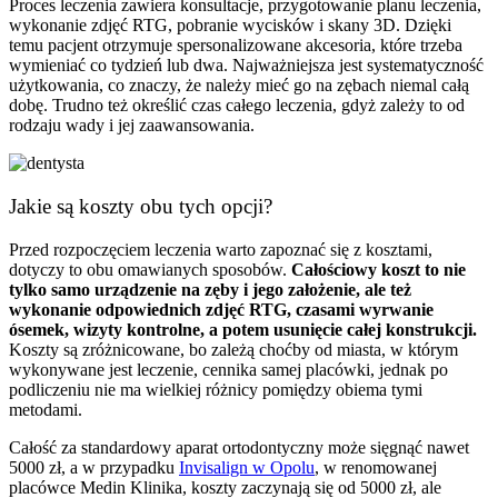
Proces leczenia zawiera konsultacje, przygotowanie planu leczenia,
wykonanie zdjęć RTG, pobranie wycisków i skany 3D. Dzięki
temu pacjent otrzymuje spersonalizowane akcesoria, które trzeba
wymieniać co tydzień lub dwa. Najważniejsza jest systematyczność
użytkowania, co znaczy, że należy mieć go na zębach niemal całą
dobę. Trudno też określić czas całego leczenia, gdyż zależy to od
rodzaju wady i jej zaawansowania.
Jakie są koszty obu tych opcji?
Przed rozpoczęciem leczenia warto zapoznać się z kosztami,
dotyczy to obu omawianych sposobów.
Całościowy koszt to nie
tylko samo urządzenie na zęby i jego założenie, ale też
wykonanie odpowiednich zdjęć RTG, czasami wyrwanie
ósemek, wizyty kontrolne, a potem usunięcie całej konstrukcji.
Koszty są zróżnicowane, bo zależą choćby od miasta, w którym
wykonywane jest leczenie, cennika samej placówki, jednak po
podliczeniu nie ma wielkiej różnicy pomiędzy obiema tymi
metodami.
Całość za standardowy aparat ortodontyczny może sięgnąć nawet
5000 zł, a w przypadku
Invisalign w Opolu
, w renomowanej
placówce Medin Klinika, koszty zaczynają się od 5000 zł, ale