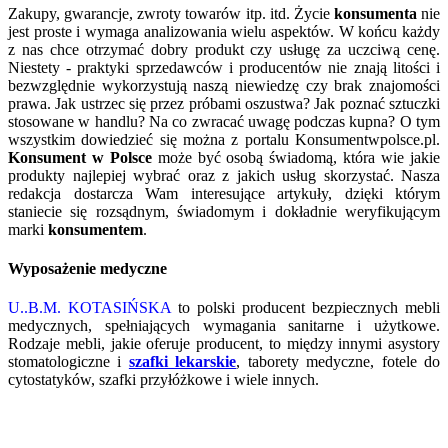
Zakupy, gwarancje, zwroty towarów itp. itd. Życie
konsumenta
nie
jest proste i wymaga analizowania wielu aspektów. W końcu każdy
z nas chce otrzymać dobry produkt czy usługę za uczciwą cenę.
Niestety - praktyki sprzedawców i producentów nie znają litości i
bezwzględnie wykorzystują naszą niewiedzę czy brak znajomości
prawa. Jak ustrzec się przez próbami oszustwa? Jak poznać sztuczki
stosowane w handlu? Na co zwracać uwagę podczas kupna? O tym
wszystkim dowiedzieć się można z portalu Konsumentwpolsce.pl.
Konsument w Polsce
może być osobą świadomą, która wie jakie
produkty najlepiej wybrać oraz z jakich usług skorzystać. Nasza
redakcja dostarcza Wam interesujące artykuły, dzięki którym
staniecie się rozsądnym, świadomym i dokładnie weryfikującym
marki
konsumentem
.
Wyposażenie medyczne
U..B.M. KOTASIŃSKA
to polski producent bezpiecznych mebli
medycznych, spełniających wymagania sanitarne i użytkowe.
Rodzaje mebli, jakie oferuje producent, to między innymi asystory
stomatologiczne i
szafki lekarskie
, taborety medyczne, fotele do
cytostatyków, szafki przyłóżkowe i wiele innych.