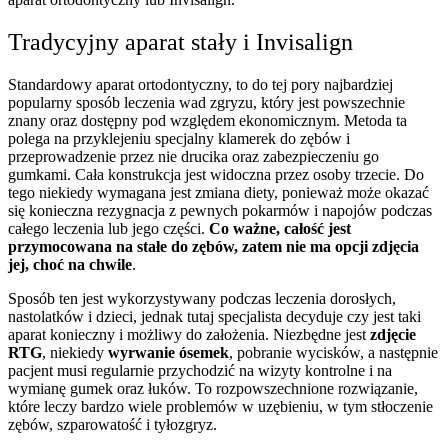
Tradycyjny aparat stały i Invisalign
Standardowy aparat ortodontyczny, to do tej pory najbardziej
popularny sposób leczenia wad zgryzu, który jest powszechnie
znany oraz dostępny pod względem ekonomicznym. Metoda ta
polega na przyklejeniu specjalny klamerek do zębów i
przeprowadzenie przez nie drucika oraz zabezpieczeniu go
gumkami. Cała konstrukcja jest widoczna przez osoby trzecie. Do
tego niekiedy wymagana jest zmiana diety, ponieważ może okazać
się konieczna rezygnacja z pewnych pokarmów i napojów podczas
całego leczenia lub jego części.
Co ważne, całość jest
przymocowana na stałe do zębów, zatem nie ma opcji zdjęcia
jej, choć na chwile
.
Sposób ten jest wykorzystywany podczas leczenia dorosłych,
nastolatków i dzieci, jednak tutaj specjalista decyduje czy jest taki
aparat konieczny i możliwy do założenia. Niezbędne jest
zdjęcie
RTG
, niekiedy
wyrwanie ósemek
, pobranie wycisków, a następnie
pacjent musi regularnie przychodzić na wizyty kontrolne i na
wymianę gumek oraz łuków. To rozpowszechnione rozwiązanie,
które leczy bardzo wiele problemów w uzębieniu, w tym stłoczenie
zębów, szparowatość i tyłozgryz.