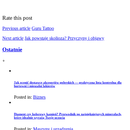
Rate this post
Previous article
Guru Tattoo
Next article
Jak powstaje skolioza? Przyczyny i objawy
Ostatnie
+
Jak ocenić dostawcę akcesoriów polerskich — praktyczna lista kontrolna dla
hurtowni i mieszalni lakierów
Posted in:
Biznes
Diament czy kolorowy kamień? Przewodnik po najpiękniejszych minerałach,
które idealnie wyrażą Twoje uczucia
Posted in:
Maszyny i urządzenia