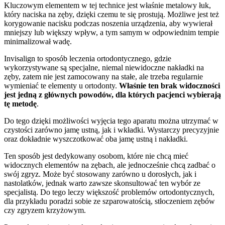
Kluczowym elementem w tej technice jest właśnie metalowy łuk,
który naciska na zęby, dzięki czemu te się prostują. Możliwe jest też
korygowanie nacisku podczas noszenia urządzenia, aby wywierał
mniejszy lub większy wpływ, a tym samym w odpowiednim tempie
minimalizował wadę.
Invisalign to sposób leczenia ortodontycznego, gdzie
wykorzystywane są specjalne, niemal niewidoczne nakładki na
zęby, zatem nie jest zamocowany na stałe, ale trzeba regularnie
wymieniać te elementy u ortodonty.
Właśnie ten brak widoczności
jest jedną z głównych powodów, dla których pacjenci wybierają
tę metodę
.
Do tego dzięki możliwości wyjęcia tego aparatu można utrzymać w
czystości zarówno jamę ustną, jak i wkładki. Wystarczy precyzyjnie
oraz dokładnie wyszczotkować oba jamę ustną i nakładki.
Ten sposób jest dedykowany osobom, które nie chcą mieć
widocznych elementów na zębach, ale jednocześnie chcą zadbać o
swój zgryz. Może być stosowany zarówno u dorosłych, jak i
nastolatków, jednak warto zawsze skonsultować ten wybór ze
specjalistą. Do tego leczy większość problemów ortodontycznych,
dla przykładu poradzi sobie ze szparowatością, stłoczeniem zębów
czy zgryzem krzyżowym.