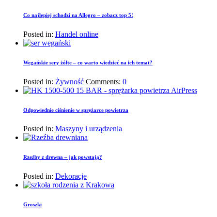
Co najlepiej schodzi na Allegro – zobacz top 5!
Posted in:
Handel online
Wegańskie sery żółte – co warto wiedzieć na ich temat?
Posted in:
Żywność
Comments:
0
Odpowiednie ciśnienie w sprężarce powietrza
Posted in:
Maszyny i urządzenia
Rzeźby z drewna – jak powstają?
Posted in:
Dekoracje
Groszki