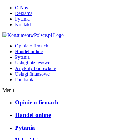
O Nas
Reklama
Pytania
Kontakt
KonsumentwPolsce.pl
Opinie o firmach
Handel online
Pytania
Usługi biznesowe
Artykuły budowlane
Usługi finansowe
Parabanki
Menu
Opinie o firmach
Handel online
Pytania