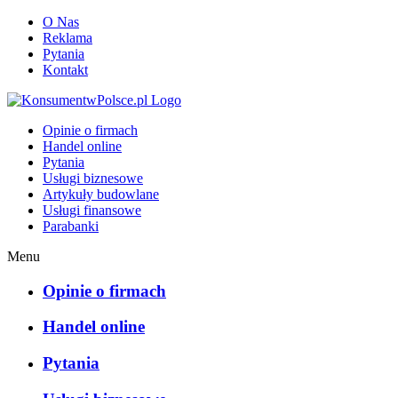
O Nas
Reklama
Pytania
Kontakt
KonsumentwPolsce.pl
Opinie o firmach
Handel online
Pytania
Usługi biznesowe
Artykuły budowlane
Usługi finansowe
Parabanki
Menu
Opinie o firmach
Handel online
Pytania