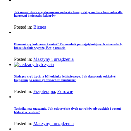
Jak ocenić dostawcę akcesoriów polerskich — praktyczna lista kontrolna dla
hurtowni i mieszalni lakierów
Posted in:
Biznes
Diament czy kolorowy kamień? Przewodnik po najpiękniejszych minerałach,
które idealnie wyrażą Twoje uczucia
Posted in:
Maszyny i urządzenia
Siedzący tryb życia a ból odcinka lędźwiowego. Jak skutecznie odciążyć
kręgosłup po ośmiu godzinach za biurkiem?
Posted in:
Fizjoterapia
,
Zdrowie
Technika ma znaczenie. Jak oduczyć się złych nawyków pływackich i poczuć
lekkość w wodzie?
Posted in:
Maszyny i urządzenia