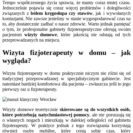
Tempo współczesnego życia sprawia, że mamy coraz mniej czasu.
Jednocześnie pojawia się coraz więcej problemów i dolegliwości
związanych z
bólem kręgosłupa czy stawów
, jak i wywołanych
kontuzjami. Nie zawsze jesteśmy w stanie wygospodarować czas na
to, aby dostatecznie zadbać o nasze zdrowie. Warto jednak pamiętać
o tym, że profesjonalne gabinety fizjoterapeutyczne oferują swoim
pacjentom
wizyty domowe
, które jakością nie odstają od tych
przeprowadzanych na miejscu.
Wizyta fizjoterapeuty w domu – jak
wygląda?
Wizyta fizjoterapeuty w domu praktycznie niczym nie różni się od
tradycyjnej przeprowadzanej w specjalistycznym gabinecie. Jest
natomiast bardziej komfortowa dla pacjenta – zwłaszcza jeśli to jego
pierwszy raz u fizjoterapeuty.
Wizyty domowe teoretycznie
skierowane są do wszystkich osób,
które potrzebują natychmiastowej pomocy
, ale nie poruszają się
o własnych nogach i mieszkają w dalekiej odległości od gabinetu
fizjoterapeuty. W praktyce jednak z tego rozwiązania korzystają
również osoby mobilne, które cenią sobie czas, który