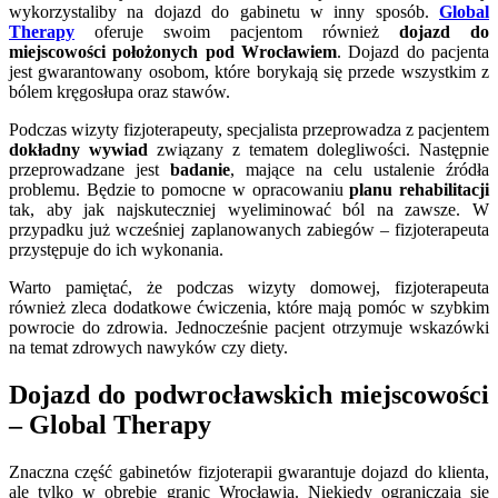
wykorzystaliby na dojazd do gabinetu w inny sposób.
Global
Therapy
oferuje swoim pacjentom również
dojazd do
miejscowości położonych pod Wrocławiem
. Dojazd do pacjenta
jest gwarantowany osobom, które borykają się przede wszystkim z
bólem kręgosłupa oraz stawów.
Podczas wizyty fizjoterapeuty, specjalista przeprowadza z pacjentem
dokładny wywiad
związany z tematem dolegliwości. Następnie
przeprowadzane jest
badanie
, mające na celu ustalenie źródła
problemu. Będzie to pomocne w opracowaniu
planu rehabilitacji
tak, aby jak najskuteczniej wyeliminować ból na zawsze. W
przypadku już wcześniej zaplanowanych zabiegów – fizjoterapeuta
przystępuje do ich wykonania.
Warto pamiętać, że podczas wizyty domowej, fizjoterapeuta
również zleca dodatkowe ćwiczenia, które mają pomóc w szybkim
powrocie do zdrowia. Jednocześnie pacjent otrzymuje wskazówki
na temat zdrowych nawyków czy diety.
Dojazd do podwrocławskich miejscowości
– Global Therapy
Znaczna część gabinetów fizjoterapii gwarantuje dojazd do klienta,
ale tylko w obrębie granic Wrocławia. Niekiedy ograniczają się