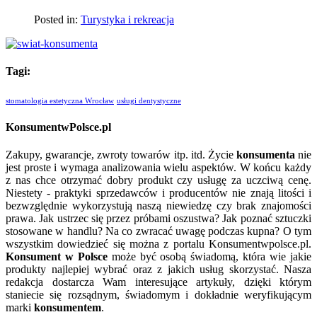
Posted in:
Turystyka i rekreacja
Tagi:
stomatologia estetyczna Wrocław
usługi dentystyczne
KonsumentwPolsce.pl
Zakupy, gwarancje, zwroty towarów itp. itd. Życie
konsumenta
nie
jest proste i wymaga analizowania wielu aspektów. W końcu każdy
z nas chce otrzymać dobry produkt czy usługę za uczciwą cenę.
Niestety - praktyki sprzedawców i producentów nie znają litości i
bezwzględnie wykorzystują naszą niewiedzę czy brak znajomości
prawa. Jak ustrzec się przez próbami oszustwa? Jak poznać sztuczki
stosowane w handlu? Na co zwracać uwagę podczas kupna? O tym
wszystkim dowiedzieć się można z portalu Konsumentwpolsce.pl.
Konsument w Polsce
może być osobą świadomą, która wie jakie
produkty najlepiej wybrać oraz z jakich usług skorzystać. Nasza
redakcja dostarcza Wam interesujące artykuły, dzięki którym
staniecie się rozsądnym, świadomym i dokładnie weryfikującym
marki
konsumentem
.