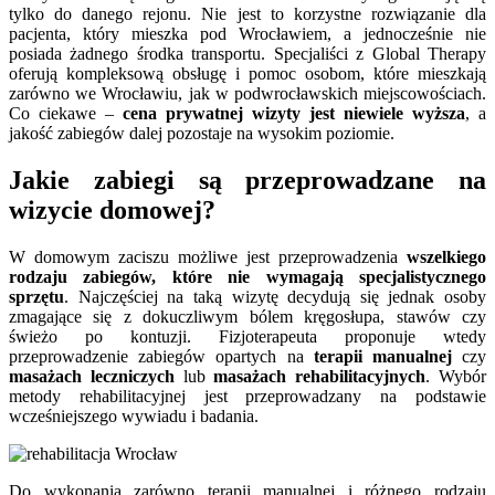
tylko do danego rejonu. Nie jest to korzystne rozwiązanie dla
pacjenta, który mieszka pod Wrocławiem, a jednocześnie nie
posiada żadnego środka transportu. Specjaliści z Global Therapy
oferują kompleksową obsługę i pomoc osobom, które mieszkają
zarówno we Wrocławiu, jak w podwrocławskich miejscowościach.
Co ciekawe –
cena prywatnej wizyty jest niewiele wyższa
, a
jakość zabiegów dalej pozostaje na wysokim poziomie.
Jakie zabiegi są przeprowadzane na
wizycie domowej?
W domowym zaciszu możliwe jest przeprowadzenia
wszelkiego
rodzaju zabiegów, które nie wymagają specjalistycznego
sprzętu
. Najczęściej na taką wizytę decydują się jednak osoby
zmagające się z dokuczliwym bólem kręgosłupa, stawów czy
świeżo po kontuzji. Fizjoterapeuta proponuje wtedy
przeprowadzenie zabiegów opartych na
terapii manualnej
czy
masażach leczniczych
lub
masażach
rehabilitacyjnych
. Wybór
metody rehabilitacyjnej jest przeprowadzany na podstawie
wcześniejszego wywiadu i badania.
Do wykonania zarówno terapii manualnej i różnego rodzaju