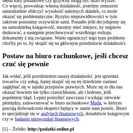
błędu kary podatkowe czy grzywny mogą być dużo wyższe.
Co więcej, prowadząc własną działalność, jesteśmy zmuszeni
samodzielnie obliczyć wysokość należnych składek, co może
okazać się problematyczne. Ryzyko nieprawidłowości w tym
zakresie ponosimy oczywiście sami. Ponadto jeśli decydujemy się
na samodzielną księgowość, musimy mieć miejsce, by najpierw
drukować, a następnie przechowywać wszelkiego rodzaju
dokumenty z nią związane. Warto ograniczyć tego typu problemy
choćby po to, by skupić się na głównym przedmiocie działalności.
Postaw na biuro rachunkowe, jeśli chcesz
czuć się pewnie
Jak widać, jeśli przedmiotem naszej działalności jest sprzedaż
towarów czy usług, lepiej skupić się na tej dziedzinie zamiast
zagłębiać się w tajniki przepisów prawnych. Może się to dla nas
okazać bowiem nie tylko czasochłonne, ale i bolesne, jeśli
popełnimy błąd. Lepiej pomyśleć zawczasu i wydając niewiele
pieniędzy, zainwestować w biuro rachunkowe
Madg
, w którym
pracują doświadczeni eksperci będący w stanie nam pomóc. Biuro
to specjalizuje się w
audytach finansowych
, doradztwie księgowym
czy w
badaniu sprawozdań finansowych
.
[1] – Źródło:
http://podatki-online.pl