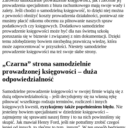
Zarówno samodzielne prowadzenie księgowości, jak i zlecenie jej
prowadzenia specjalistom z biura rachunkowego mają swoje wady i
zalety. Jeśli chodzi o samodzielną księgowość, to dzięki niej można
z pewności obniżyć koszty prowadzenia działalności, ponieważ nie
musimy płacić nikomu obcemu za pilnowanie naszych spraw
podatkowych czy księgowych. Dodatkowo samodzielne
prowadzenie księgowości może być dla nas świetną szkołą
poruszania się w biznesie i związanej z nim dokumentacji. Dzięki
temu zdobędziemy bowiem niezbędną prawniczą wiedzę, która
może zaprocentować w przyszłości. Niestety samodzielne
prowadzenie księgowości ma też swoje słabe strony.
„Czarna” strona samodzielnie
prowadzonej księgowości – duża
odpowiedzialność
Samodzielne prowadzenie księgowości w swojej firmie wiążą się z
dużą odpowiedzialnością – jeśli decydujemy się na własną rękę
pilnować wszelkiego rodzaju terminów, rozliczeń i innych
księgowych kwestii,
ryzykujemy także popełnieniem błędu
. Nie
jesteśmy bowiem specjalistami w dziedzinie księgowości –
zajmujemy się sprawami naszej firmy i to na nich powinniśmy się
skupić. Jak mawiał Henry Ford, jeśli nie potrafimy zrobić czegoś
lepiej od innych, to zlećmy to tym „innym”. W ten sposób będziemy