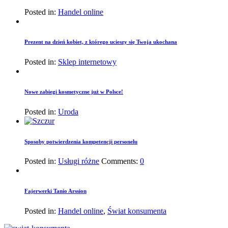
Posted in:
Handel online
Prezent na dzień kobiet, z którego ucieszy się Twoja ukochana
Posted in:
Sklep internetowy
Nowe zabiegi kosmetyczne już w Polsce!
Posted in:
Uroda
Sposoby potwierdzenia kompetencji personelu
Posted in:
Usługi różne
Comments:
0
Fajerwerki Tanio Arssion
Posted in:
Handel online
,
Świat konsumenta