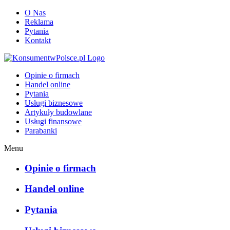
O Nas
Reklama
Pytania
Kontakt
KonsumentwPolsce.pl
Opinie o firmach
Handel online
Pytania
Usługi biznesowe
Artykuły budowlane
Usługi finansowe
Parabanki
Menu
Opinie o firmach
Handel online
Pytania