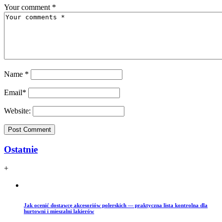
Your comment
*
Name
*
Email
*
Website:
Ostatnie
+
Jak ocenić dostawcę akcesoriów polerskich — praktyczna lista kontrolna dla
hurtowni i mieszalni lakierów