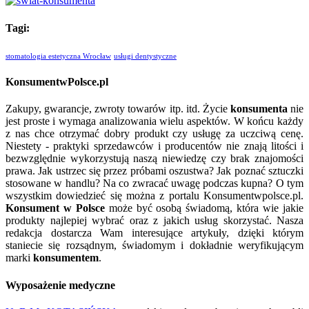
Tagi:
stomatologia estetyczna Wrocław
usługi dentystyczne
KonsumentwPolsce.pl
Zakupy, gwarancje, zwroty towarów itp. itd. Życie
konsumenta
nie
jest proste i wymaga analizowania wielu aspektów. W końcu każdy
z nas chce otrzymać dobry produkt czy usługę za uczciwą cenę.
Niestety - praktyki sprzedawców i producentów nie znają litości i
bezwzględnie wykorzystują naszą niewiedzę czy brak znajomości
prawa. Jak ustrzec się przez próbami oszustwa? Jak poznać sztuczki
stosowane w handlu? Na co zwracać uwagę podczas kupna? O tym
wszystkim dowiedzieć się można z portalu Konsumentwpolsce.pl.
Konsument w Polsce
może być osobą świadomą, która wie jakie
produkty najlepiej wybrać oraz z jakich usług skorzystać. Nasza
redakcja dostarcza Wam interesujące artykuły, dzięki którym
staniecie się rozsądnym, świadomym i dokładnie weryfikującym
marki
konsumentem
.
Wyposażenie medyczne