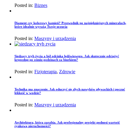
Posted in:
Biznes
Diament czy kolorowy kamień? Przewodnik po najpiękniejszych minerałach,
które idealnie wyrażą Twoje uczucia
Posted in:
Maszyny i urządzenia
Siedzący tryb życia a ból odcinka lędźwiowego. Jak skutecznie odciążyć
kręgosłup po ośmiu godzinach za biurkiem?
Posted in:
Fizjoterapia
,
Zdrowie
Technika ma znaczenie. Jak oduczyć się złych nawyków pływackich i poczuć
lekkość w wodzie?
Posted in:
Maszyny i urządzenia
Architektura, która zarabia. Jak profesjonalny projekt podnosi wartość
rynkową nieruchomości?