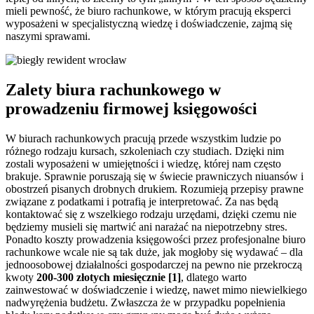
mieli pewność, że biuro rachunkowe, w którym pracują eksperci
wyposażeni w specjalistyczną wiedzę i doświadczenie, zajmą się
naszymi sprawami.
Zalety biura rachunkowego w
prowadzeniu firmowej księgowości
W biurach rachunkowych pracują przede wszystkim ludzie po
różnego rodzaju kursach, szkoleniach czy studiach. Dzięki nim
zostali wyposażeni w umiejętności i wiedzę, której nam często
brakuje. Sprawnie poruszają się w świecie prawniczych niuansów i
obostrzeń pisanych drobnych drukiem. Rozumieją przepisy prawne
związane z podatkami i potrafią je interpretować. Za nas będą
kontaktować się z wszelkiego rodzaju urzędami, dzięki czemu nie
będziemy musieli się martwić ani narażać na niepotrzebny stres.
Ponadto koszty prowadzenia księgowości przez profesjonalne biuro
rachunkowe wcale nie są tak duże, jak mogłoby się wydawać – dla
jednoosobowej działalności gospodarczej na pewno nie przekroczą
kwoty
200-300 złotych miesięcznie [1]
, dlatego warto
zainwestować w doświadczenie i wiedzę, nawet mimo niewielkiego
nadwyrężenia budżetu. Zwłaszcza że w przypadku popełnienia