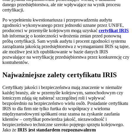
danego przedsiębiorstwa, ale nie wpływające na wynik procesu
certyfikacji.
Po wypełnieniu kwestionariusza i przeprowadzeniu audytu
zgodności wykonywanego przez jednostki uznane przez UNIFE,
producenci w przemyśle kolejowym mogą uzyskać
certyfikat IRIS
lub informację o konieczności wdrożenia zmian przed ponowną
próbą certyfikacji. Sam wynik audytu i procent zgodności systemu
zarządzania jakością przedsiębiorstwa z wymaganiami IRIS są tajne,
ale możliwe jest ich opublikowanie w bazie danych IRIS
pozwalające na weryfikację przedsiębiorstwa przez konkurencję czy
kontrahentów.
Najważniejsze zalety certyfikatu IRIS
Certyfikaty jakości i bezpieczeństwa mają znaczenie w niemalże
każdej branży, ale w przemyśle kolejowym, samochodowym czy
lotniczym zdają się nabierać szczególnej roli i wpływać
bezpośrednio na bezpieczeństwo wielu osób. Posiadanie certyfikatu
IRIS to dla firm nie tylko furtka do współpracy z wieloma
międzynarodowymi spółkami oraz szansa na zyskanie zaufania
klientów – certyfikat potwierdza jakość, niezawodność i
bezpieczeństwo techniczne szeroko pojętego sprzętu kolejowego.
Jako że
IRIS jest standardem rozpoznawalnym