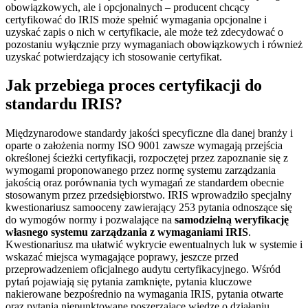
obowiązkowych, ale i opcjonalnych – producent chcący
certyfikować do IRIS może spełnić wymagania opcjonalne i
uzyskać zapis o nich w certyfikacie, ale może też zdecydować o
pozostaniu wyłącznie przy wymaganiach obowiązkowych i również
uzyskać potwierdzający ich stosowanie certyfikat.
Jak przebiega proces certyfikacji do
standardu IRIS?
Międzynarodowe standardy jakości specyficzne dla danej branży i
oparte o założenia normy ISO 9001 zawsze wymagają przejścia
określonej ścieżki certyfikacji, rozpoczętej przez zapoznanie się z
wymogami proponowanego przez normę systemu zarządzania
jakością oraz porównania tych wymagań ze standardem obecnie
stosowanym przez przedsiębiorstwo. IRIS wprowadziło specjalny
kwestionariusz samooceny zawierający 253 pytania odnoszące się
do wymogów normy i pozwalające na
samodzielną weryfikację
własnego systemu zarządzania z wymaganiami IRIS
.
Kwestionariusz ma ułatwić wykrycie ewentualnych luk w systemie i
wskazać miejsca wymagające poprawy, jeszcze przed
przeprowadzeniem oficjalnego audytu certyfikacyjnego. Wśród
pytań pojawiają się pytania zamknięte, pytania kluczowe
nakierowane bezpośrednio na wymagania IRIS, pytania otwarte
oraz pytania niepunktowane poszerzające wiedzę o działaniu