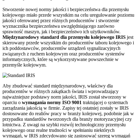
Stworzenie nowej normy jakości i bezpieczeństwa dla przemysłu
kolejowego miało przede wszystkim na celu uregulowanie poziomu
jakości oferowanej przez różnych producentów i stworzenie
wyznacznika bezpieczeństwa uwzględniającego zarówno
sprawność maszyn, jak i bezpieczeństwo ich użytkowników.
Międzynarodowy standard dla przemysłu kolejowego IRIS
jest
skierowany przede wszystkim do producentów taboru kolejowego i
ich poddostawców, producentów urządzeń sygnalizacyjnych
związanych z ruchem kolejowym oraz producentów systemów
informatycznych, które są wykorzystywane powszechnie w
przemyśle kolejowym.
Aby zbudować standard międzynarodowy, właściwy dla
producentów w różnych zakątkach świata i wprowadzający
najważniejsze podstawy norm jakości, IRIS został stworzony w
oparciu o
wymagania normy ISO 9001
traktującej o systemach
zarządzania jakością w firmie. Zapisy tej ostatniej zostały w IRIS
dostosowane do realiów pracy w branży kolejowej, podobnie jak w
przypadku standardów tworzonych dla branży motoryzacyjnej czy
lotnictwa. Z uwagi na szybki rozwój technologiczny przemysłu
kolejowego oraz realne trudności w spełnianiu niektórych
wymagań, w IRIS zdecydowano się zastosować szereg wymagań