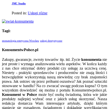
JMC Studio
Posted in:
Usługi różne
Tagi:
stomatologia estetyczna Wrocław
usługi dentystyczne
KonsumentwPolsce.pl
Zakupy, gwarancje, zwroty towarów itp. itd. Życie
konsumenta
nie
jest proste i wymaga analizowania wielu aspektów. W końcu każdy
z nas chce otrzymać dobry produkt czy usługę za uczciwą cenę.
Niestety - praktyki sprzedawców i producentów nie znają litości i
bezwzględnie wykorzystują naszą niewiedzę czy brak znajomości
prawa. Jak ustrzec się przez próbami oszustwa? Jak poznać sztuczki
stosowane w handlu? Na co zwracać uwagę podczas kupna? O tym
wszystkim dowiedzieć się można z portalu Konsumentwpolsce.pl.
Konsument w Polsce
może być osobą świadomą, która wie jakie
produkty najlepiej wybrać oraz z jakich usług skorzystać. Nasza
redakcja dostarcza Wam interesujące artykuły, dzięki którym
staniecie się rozsądnym, świadomym i dokładnie weryfikującym