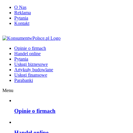
O Nas
Reklama
Pytania
Kontakt
KonsumentwPolsce.pl
Opinie o firmach
Handel online
Pytania
Usługi biznesowe
Artykuły budowlane
Usługi finansowe
Parabanki
Menu
Opinie o firmach
Handel online