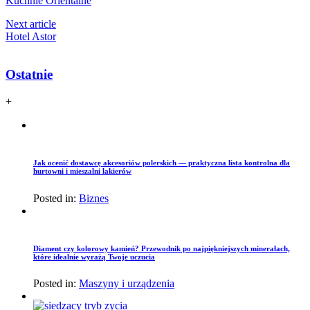
Kuchnie Orientalne
Next article
Hotel Astor
Ostatnie
+
Jak ocenić dostawcę akcesoriów polerskich — praktyczna lista kontrolna dla
hurtowni i mieszalni lakierów
Posted in:
Biznes
Diament czy kolorowy kamień? Przewodnik po najpiękniejszych minerałach,
które idealnie wyrażą Twoje uczucia
Posted in:
Maszyny i urządzenia