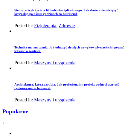
Siedzący tryb życia a ból odcinka lędźwiowego. Jak skutecznie odciążyć
kręgosłup po ośmiu godzinach za biurkiem?
Posted in:
Fizjoterapia
,
Zdrowie
Technika ma znaczenie. Jak oduczyć się złych nawyków pływackich i poczuć
lekkość w wodzie?
Posted in:
Maszyny i urządzenia
Architektura, która zarabia. Jak profesjonalny projekt podnosi wartość
rynkową nieruchomości?
Posted in:
Maszyny i urządzenia
Popularne
+