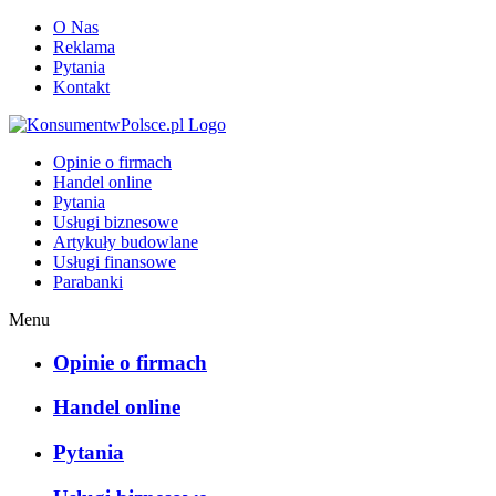
O Nas
Reklama
Pytania
Kontakt
KonsumentwPolsce.pl
Opinie o firmach
Handel online
Pytania
Usługi biznesowe
Artykuły budowlane
Usługi finansowe
Parabanki
Menu
Opinie o firmach
Handel online
Pytania