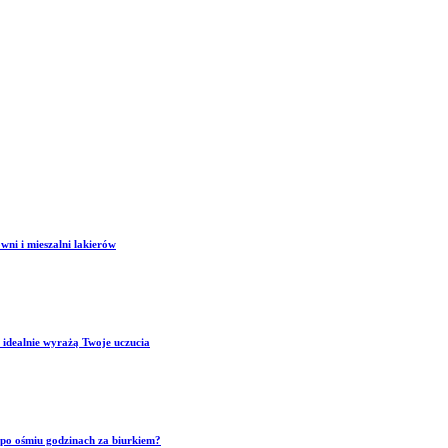
wni i mieszalni lakierów
 idealnie wyrażą Twoje uczucia
p po ośmiu godzinach za biurkiem?