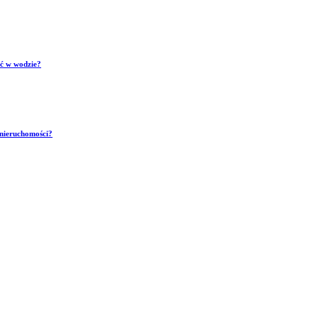
ść w wodzie?
 nieruchomości?