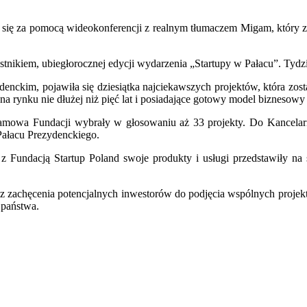
ię za pomocą wideokonferencji z realnym tłumaczem Migam, który z ko
tnikiem, ubiegłorocznej edycji wydarzenia „Startupy w Pałac­u”. Tydzi
nckim, pojawiła się dziesiątka najciekawszych projektów, która zost
ce na rynku nie dłużej niż pięć lat i posiadające gotowy model biznesow
amowa Fundacji wybrały w głosowaniu aż 33 projekty. Do Kancelarii
 Pałacu Prezydenckiego.
z Fundacją Startup Poland swoje produkty i usługi przedstawiły na s
 zachęcenia potencjalnych inwestorów do podjęcia wspólnych projektów
 państwa.