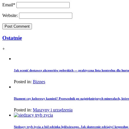
Email
*
Website:
Ostatnie
+
Jak ocenić dostawcę akcesoriów polerskich — praktyczna lista kontrolna dla hurto
Posted in:
Biznes
Diament czy kolorowy kamień? Przewodnik po najpiękniejszych minerałach, które
Posted in:
Maszyny i urządzenia
Siedzący tryb życia a ból odcinka lędźwiowego. Jak skutecznie odciążyć kręgosłu