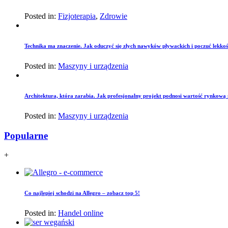
Posted in:
Fizjoterapia
,
Zdrowie
Technika ma znaczenie. Jak oduczyć się złych nawyków pływackich i poczuć lekko
Posted in:
Maszyny i urządzenia
Architektura, która zarabia. Jak profesjonalny projekt podnosi wartość rynkową
Posted in:
Maszyny i urządzenia
Popularne
+
Co najlepiej schodzi na Allegro – zobacz top 5!
Posted in:
Handel online