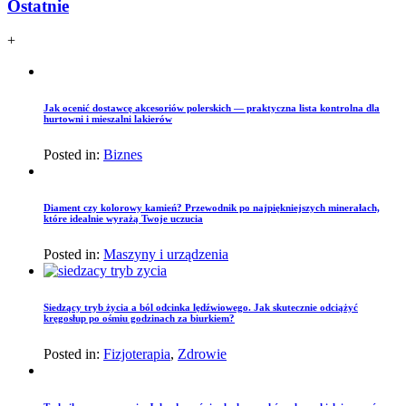
Ostatnie
+
Jak ocenić dostawcę akcesoriów polerskich — praktyczna lista kontrolna dla
hurtowni i mieszalni lakierów
Posted in:
Biznes
Diament czy kolorowy kamień? Przewodnik po najpiękniejszych minerałach,
które idealnie wyrażą Twoje uczucia
Posted in:
Maszyny i urządzenia
Siedzący tryb życia a ból odcinka lędźwiowego. Jak skutecznie odciążyć
kręgosłup po ośmiu godzinach za biurkiem?
Posted in:
Fizjoterapia
,
Zdrowie