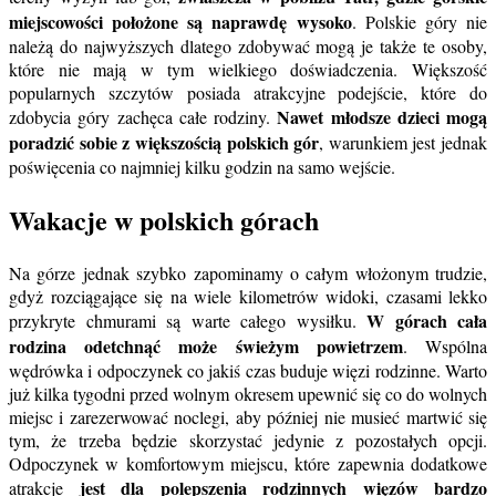
miejscowości położone są naprawdę wysoko
. Polskie góry nie
należą do najwyższych dlatego zdobywać mogą je także te osoby,
które nie mają w tym wielkiego doświadczenia. Większość
popularnych szczytów posiada atrakcyjne podejście, które do
Nawet młodsze dzieci mogą
zdobycia góry zachęca całe rodziny.
poradzić sobie z większością polskich gór
, warunkiem jest jednak
poświęcenia co najmniej kilku godzin na samo wejście.
Wakacje w polskich górach
Na górze jednak szybko zapominamy o całym włożonym trudzie,
gdyż rozciągające się na wiele kilometrów widoki, czasami lekko
W górach cała
przykryte chmurami są warte całego wysiłku.
rodzina odetchnąć może świeżym powietrzem
. Wspólna
wędrówka i odpoczynek co jakiś czas buduje więzi rodzinne. Warto
już kilka tygodni przed wolnym okresem upewnić się co do wolnych
miejsc i zarezerwować noclegi, aby później nie musieć martwić się
tym, że trzeba będzie skorzystać jedynie z pozostałych opcji.
Odpoczynek w komfortowym miejscu, które zapewnia dodatkowe
jest dla polepszenia rodzinnych więzów bardzo
atrakcje