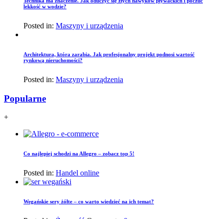
Technika ma znaczenie. Jak oduczyć się złych nawyków pływackich i poczuć
lekkość w wodzie?
Posted in:
Maszyny i urządzenia
Architektura, która zarabia. Jak profesjonalny projekt podnosi wartość
rynkową nieruchomości?
Posted in:
Maszyny i urządzenia
Popularne
+
Co najlepiej schodzi na Allegro – zobacz top 5!
Posted in:
Handel online
Wegańskie sery żółte – co warto wiedzieć na ich temat?