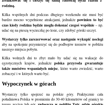
zrelaksować się i cieszyć się samą radością bycia razem z
rodziną.
Kilka wspólnych dni podczas długiego weekendu nie musi być
powinien to być
bardzo mocno wypełnione atrakcjami, jednakże
czas kiedy rodzina będzie mogła dokonać czegoś wspólnie
– np.
udać się na pieszą wycieczkę po lesie, czy zdobyć górski szczyt.
Wystarczy tylko zarezerwować oraz następnie wykupić noclegi
aby na spokojnie przymierzyć się do podbojów terenów w pobliżu
naszego miejsca pobytu.
Kilka wolnych dni to zbyt mało by udać się na wakacje do
polska przyroda gwarantuje
egzotycznych krajów, jednakże
także mnóstwo wspaniałych miejsc
, które warto zwiedzić, warto
zobaczyć i w których warto być.
Wypoczynek w górach
Wystarczy tylko spojrzeć na polskie góry. Praktycznie cała
południowa Polska w promieniu do 30-40 kilometrów od granicy to
zwłaszcza w pobliżu Tatr, gdzie górskie
tereny wyżyn lub gór,