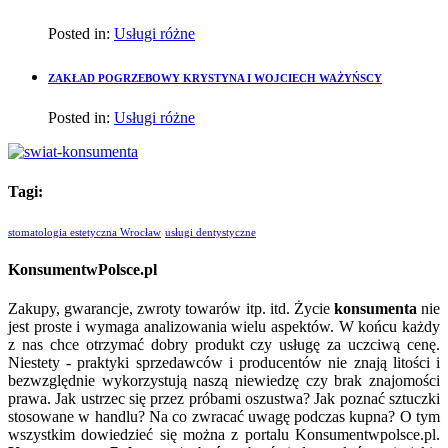
Posted in:
Usługi różne
ZAKŁAD POGRZEBOWY KRYSTYNA I WOJCIECH WAŻYŃSCY
Posted in:
Usługi różne
Tagi:
stomatologia estetyczna Wrocław
usługi dentystyczne
KonsumentwPolsce.pl
Zakupy, gwarancje, zwroty towarów itp. itd. Życie
konsumenta
nie
jest proste i wymaga analizowania wielu aspektów. W końcu każdy
z nas chce otrzymać dobry produkt czy usługę za uczciwą cenę.
Niestety - praktyki sprzedawców i producentów nie znają litości i
bezwzględnie wykorzystują naszą niewiedzę czy brak znajomości
prawa. Jak ustrzec się przez próbami oszustwa? Jak poznać sztuczki
stosowane w handlu? Na co zwracać uwagę podczas kupna? O tym
wszystkim dowiedzieć się można z portalu Konsumentwpolsce.pl.