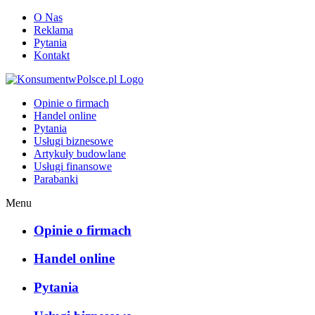
O Nas
Reklama
Pytania
Kontakt
KonsumentwPolsce.pl
Opinie o firmach
Handel online
Pytania
Usługi biznesowe
Artykuły budowlane
Usługi finansowe
Parabanki
Menu
Opinie o firmach
Handel online
Pytania