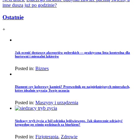
inne duszą już po godzinie?
Ostatnie
+
Jak ocenić dostawcę akcesoriów polerskich — praktyczna lista kontrolna dla
hurtowni i mieszalni lakierów
Posted in:
Biznes
Diament czy kolorowy kamień? Przewodnik po najpiękniejszych minerałach,
które idealnie wyrażą Twoje uczucia
Posted in:
Maszyny i urządzenia
Siedzący tryb życia a ból odcinka lędźwiowego. Jak skutecznie odciążyć
kręgosłup po ośmiu godzinach za biurkiem?
Posted in:
Fizjoterapia
,
Zdrowie