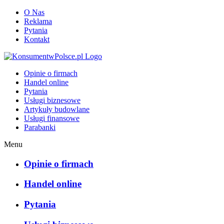
O Nas
Reklama
Pytania
Kontakt
KonsumentwPolsce.pl
Opinie o firmach
Handel online
Pytania
Usługi biznesowe
Artykuły budowlane
Usługi finansowe
Parabanki
Menu
Opinie o firmach
Handel online
Pytania