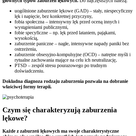
głównych typów zaburzeń lękowych.
Do najczęstszych należą:
uogólnione zaburzenie lękowe (GAD) – stały, niespecyficzny
lęk i napięcie, bez konkretnej przyczyny,
fobia społeczna – intensywny lęk przed oceną innych i
wystąpieniami publicznymi,
fobie specyficzne – np. lęk przed lataniem, pająkami,
wysokością,
zaburzenie paniczne – nagłe, intensywne napady paniki bez
ostrzeżenia,
zaburzenie obsesyjno-kompulsyjne (OCD) – natrętne myśli i
rytualne zachowania mające na celu ich neutralizację,
PTSD – zespół stresu pourazowego po trudnym
doświadczeniu.
Dokładna diagnoza rodzaju zaburzenia pozwala na dobranie
właściwej formy terapii.
Czym się charakteryzują zaburzenia
lękowe?
Każde z zaburzeń lękowych ma swoje charakterystyczne