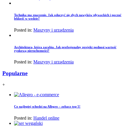
Technika ma znaczenie. Jak oduczyć się złych nawyków pływackich i poczuć
lekkość w wodzie?
Posted in:
Maszyny i urządzenia
Architektura, która zarabia. Jak profesjonalny projekt podnosi wartość
rynkową nieruchomości?
Posted in:
Maszyny i urządzenia
Popularne
+
Co najlepiej schodzi na Allegro – zobacz top 5!
Posted in:
Handel online