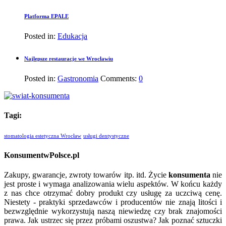
Platforma EPALE
Posted in:
Edukacja
Najlepsze restauracje we Wrocławiu
Posted in:
Gastronomia
Comments:
0
Tagi:
stomatologia estetyczna Wrocław
usługi dentystyczne
KonsumentwPolsce.pl
Zakupy, gwarancje, zwroty towarów itp. itd. Życie
konsumenta
nie
jest proste i wymaga analizowania wielu aspektów. W końcu każdy
z nas chce otrzymać dobry produkt czy usługę za uczciwą cenę.
Niestety - praktyki sprzedawców i producentów nie znają litości i
bezwzględnie wykorzystują naszą niewiedzę czy brak znajomości
prawa. Jak ustrzec się przez próbami oszustwa? Jak poznać sztuczki