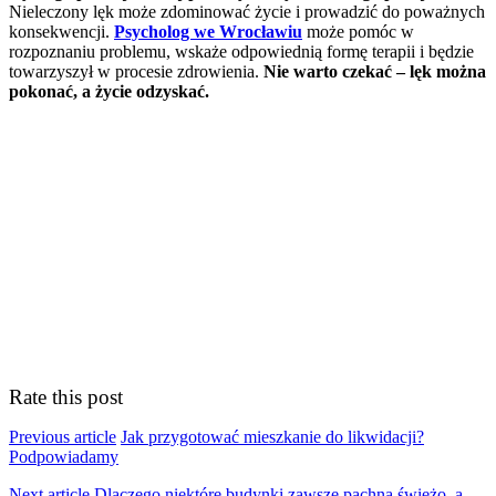
Nieleczony lęk może zdominować życie i prowadzić do poważnych
konsekwencji.
Psycholog we Wrocławiu
może pomóc w
rozpoznaniu problemu, wskaże odpowiednią formę terapii i będzie
towarzyszył w procesie zdrowienia.
Nie warto czekać – lęk można
pokonać, a życie odzyskać.
Rate this post
Previous article
Jak przygotować mieszkanie do likwidacji?
Podpowiadamy
Next article
Dlaczego niektóre budynki zawsze pachną świeżo, a