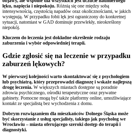
objawy, ale wspólne dla wszystkich jest uczucie nadmiernego
lęku, napięcia i niepokoju.
Różnią się one między sobą
intensywnością, częstością napadów oraz okolicznościami, w jakich
występują. W przypadku fobii lęk jest ograniczony do konkretnej
sytuacji, natomiast w GAD dominuje przewlekły, nieokreślony
niepokój.
Kluczem do leczenia jest dokładne określenie rodzaju
zaburzenia i wybór odpowiedniej terapii.
Gdzie zgłosić się na leczenie w przypadku
zaburzeń lękowych?
W pierwszej kolejności warto skontaktować się z psychologiem
lub psychiatrą, który przeprowadzi diagnozę i wskaże najlepszą
drogę leczenia.
W większych miastach dostępne są poradnie
zdrowia psychicznego, ośrodki terapeutyczne oraz prywatne
gabinety. Pomocne mogą być także platformy online, umożliwiające
kontakt ze specjalistą bez wychodzenia z domu.
Dobrym rozwiązaniem dla mieszkańców Dolnego Śląska może
być skorzystanie z usług specjalisty, takiego jak psycholog we
Wrocławiu – miasta oferującego szeroki dostęp do terapii i
diagnostyki.