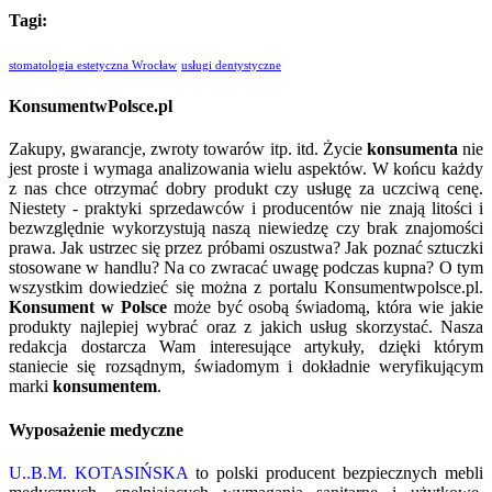
Tagi:
stomatologia estetyczna Wrocław
usługi dentystyczne
KonsumentwPolsce.pl
Zakupy, gwarancje, zwroty towarów itp. itd. Życie
konsumenta
nie
jest proste i wymaga analizowania wielu aspektów. W końcu każdy
z nas chce otrzymać dobry produkt czy usługę za uczciwą cenę.
Niestety - praktyki sprzedawców i producentów nie znają litości i
bezwzględnie wykorzystują naszą niewiedzę czy brak znajomości
prawa. Jak ustrzec się przez próbami oszustwa? Jak poznać sztuczki
stosowane w handlu? Na co zwracać uwagę podczas kupna? O tym
wszystkim dowiedzieć się można z portalu Konsumentwpolsce.pl.
Konsument w Polsce
może być osobą świadomą, która wie jakie
produkty najlepiej wybrać oraz z jakich usług skorzystać. Nasza
redakcja dostarcza Wam interesujące artykuły, dzięki którym
staniecie się rozsądnym, świadomym i dokładnie weryfikującym
marki
konsumentem
.
Wyposażenie medyczne
U..B.M. KOTASIŃSKA
to polski producent bezpiecznych mebli