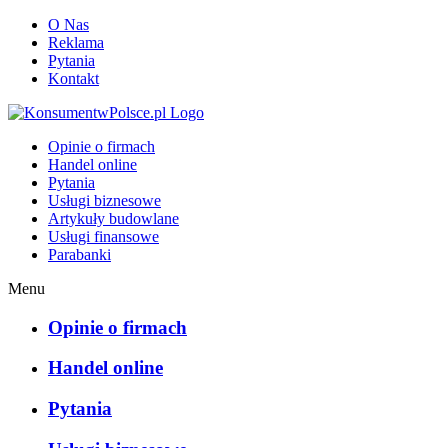
O Nas
Reklama
Pytania
Kontakt
KonsumentwPolsce.pl
Opinie o firmach
Handel online
Pytania
Usługi biznesowe
Artykuły budowlane
Usługi finansowe
Parabanki
Menu
Opinie o firmach
Handel online
Pytania