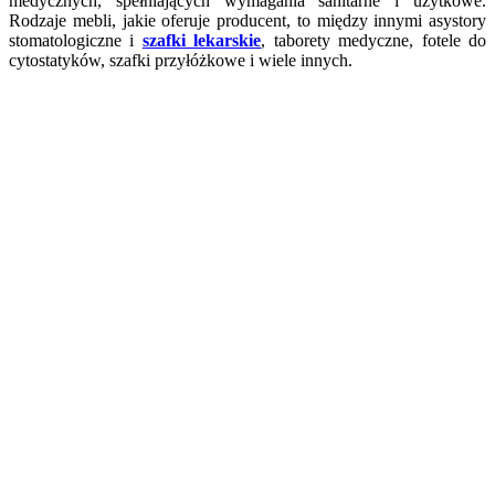
medycznych, spełniających wymagania sanitarne i użytkowe.
Rodzaje mebli, jakie oferuje producent, to między innymi asystory
stomatologiczne i
szafki lekarskie
, taborety medyczne, fotele do
cytostatyków, szafki przyłóżkowe i wiele innych.