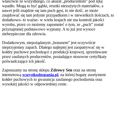
właściwie ze wszystkiego, co akurat „producentom” pod rękę
wpadło. Mogą to być gąbki, resztki niezużytych materiałów, a
nawet jeśli znajdzie się tam puch gęsi, to nie dość, ze może
znajdować się tam jedynie przypadkiem i w niewielkich ilościach, to
dodatkowo- to ważne- w wielu krajach nie ma kontroli jakości
wyrobu, przez co możemy zapomnieć o tym, ze „puch” został
przynajmniej podstawowo wyprany. A to już jest wysoce
niebezpieczne dla zdrowia.
Dodatkowym, niepożądanym „bonusem” jest oczywiście
nieprzyjemny zapach. Dlatego najlepiej jest zaopatrywać się w
kołdry puchowe pochodzące z produkcji krajowej, sprzedawane
przez zaufanych producentów, posiadające stosowne certyfikaty
poświadczające ich jakość.
Zapraszamy na stronę sklepu
Zdrowy Sen
oraz na stronę
internetową
wszystkodospania.pl
, na której bogaty asortyment
kołder puchowych to gwarancja zaufanego pochodzenia oraz
wysokiej jakości w odpowiedniej cenie.