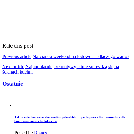
Rate this post
Previous article
Narciarski weekend na lodowcu – dlaczego warto?
Next article
Najpopularniejsze motywy, które sprawdzą się na
ścianach kuchni
Ostatnie
+
Jak ocenić dostawcę akcesoriów polerskich — praktyczna lista kontrolna dla
hurtowni i mieszalni lakierów
Posted in:
Biznes