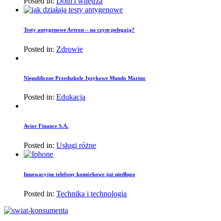
Posted in:
Dom i wnętrza
Testy antygenowe Artron – na czym polegają?
Posted in:
Zdrowie
Niepubliczne Przedszkole Językowe Mundo Marino
Posted in:
Edukacja
Avior Finance S.A.
Posted in:
Usługi różne
Innowacyjne telefony komórkowe już niedługo
Posted in:
Technika i technologia