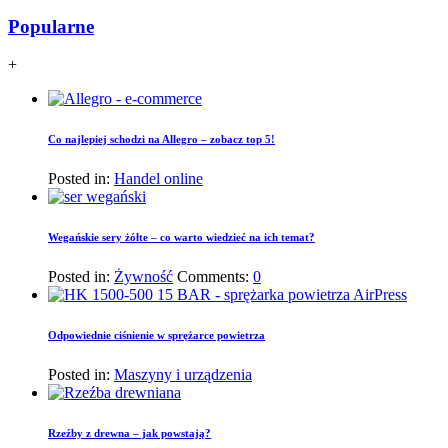
Popularne
+
Co najlepiej schodzi na Allegro – zobacz top 5!
Posted in:
Handel online
Wegańskie sery żółte – co warto wiedzieć na ich temat?
Posted in:
Żywność
Comments:
0
Odpowiednie ciśnienie w sprężarce powietrza
Posted in:
Maszyny i urządzenia
Rzeźby z drewna – jak powstają?