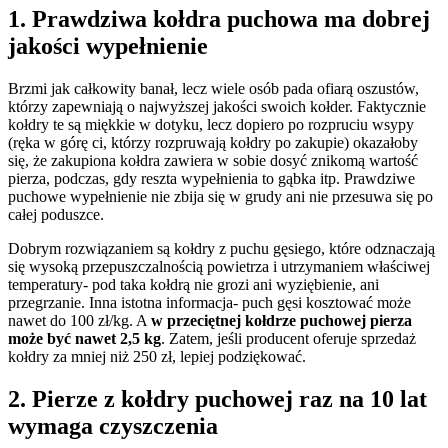
1. Prawdziwa kołdra puchowa ma dobrej
jakości wypełnienie
Brzmi jak całkowity banał, lecz wiele osób pada ofiarą oszustów,
którzy zapewniają o najwyższej jakości swoich kołder. Faktycznie
kołdry te są miękkie w dotyku, lecz dopiero po rozpruciu wsypy
(ręka w górę ci, którzy rozpruwają kołdry po zakupie) okazałoby
się, że zakupiona kołdra zawiera w sobie dosyć znikomą wartość
pierza, podczas, gdy reszta wypełnienia to gąbka itp. Prawdziwe
puchowe wypełnienie nie zbija się w grudy ani nie przesuwa się po
całej poduszce.
Dobrym rozwiązaniem są kołdry z puchu gęsiego, które odznaczają
się wysoką przepuszczalnością powietrza i utrzymaniem właściwej
temperatury- pod taka kołdrą nie grozi ani wyziębienie, ani
przegrzanie. Inna istotna informacja- puch gęsi kosztować może
nawet do 100 zł/kg. A
w przeciętnej kołdrze puchowej pierza
może być nawet 2,5 kg
. Zatem, jeśli producent oferuje sprzedaż
kołdry za mniej niż 250 zł, lepiej podziękować.
2. Pierze z kołdry puchowej raz na 10 lat
wymaga czyszczenia