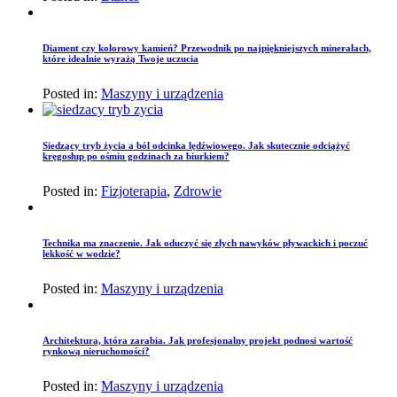
Diament czy kolorowy kamień? Przewodnik po najpiękniejszych minerałach,
które idealnie wyrażą Twoje uczucia
Posted in:
Maszyny i urządzenia
Siedzący tryb życia a ból odcinka lędźwiowego. Jak skutecznie odciążyć
kręgosłup po ośmiu godzinach za biurkiem?
Posted in:
Fizjoterapia
,
Zdrowie
Technika ma znaczenie. Jak oduczyć się złych nawyków pływackich i poczuć
lekkość w wodzie?
Posted in:
Maszyny i urządzenia
Architektura, która zarabia. Jak profesjonalny projekt podnosi wartość
rynkową nieruchomości?
Posted in:
Maszyny i urządzenia