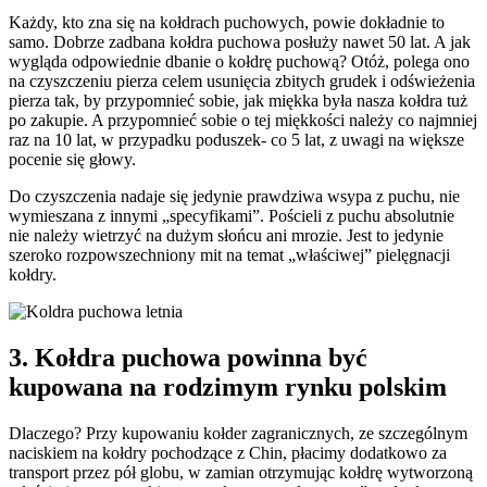
Każdy, kto zna się na kołdrach puchowych, powie dokładnie to
samo. Dobrze zadbana kołdra puchowa posłuży nawet 50 lat. A jak
wygląda odpowiednie dbanie o kołdrę puchową? Otóż, polega ono
na czyszczeniu pierza celem usunięcia zbitych grudek i odświeżenia
pierza tak, by przypomnieć sobie, jak miękka była nasza kołdra tuż
po zakupie. A przypomnieć sobie o tej miękkości należy co najmniej
raz na 10 lat, w przypadku poduszek- co 5 lat, z uwagi na większe
pocenie się głowy.
Do czyszczenia nadaje się jedynie prawdziwa wsypa z puchu, nie
wymieszana z innymi „specyfikami”. Pościeli z puchu absolutnie
nie należy wietrzyć na dużym słońcu ani mrozie. Jest to jedynie
szeroko rozpowszechniony mit na temat „właściwej” pielęgnacji
kołdry.
3. Kołdra puchowa powinna być
kupowana na rodzimym rynku polskim
Dlaczego? Przy kupowaniu kołder zagranicznych, ze szczególnym
naciskiem na kołdry pochodzące z Chin, płacimy dodatkowo za
transport przez pół globu, w zamian otrzymując kołdrę wytworzoną