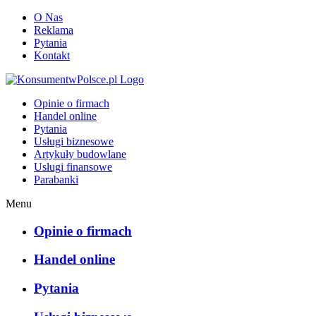
O Nas
Reklama
Pytania
Kontakt
KonsumentwPolsce.pl
Opinie o firmach
Handel online
Pytania
Usługi biznesowe
Artykuły budowlane
Usługi finansowe
Parabanki
Menu
Opinie o firmach
Handel online
Pytania