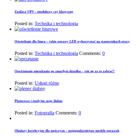
Zasilacz UPS – modułowy czy klasyczny
Posted in:
Technika i technologia
Oświetlenie dla biura – jakie oprawy LED wykorzystać na stanowiskach pracy
Posted in:
Technika i technologia
Comments:
0
Opróżnianie mieszkania po zmarłym dziadku – jak się za to zabrać?
Posted in:
Usługi różne
Plenerowe i studyjne sesje ślubne
Posted in:
Fotografia
Comments:
0
Okulary korekcyjne dla mężczyzn – najpopularniejsze modele oprawek