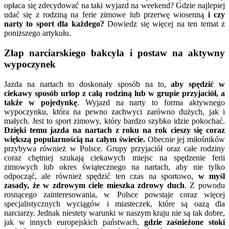
opłaca się zdecydować na taki wyjazd na weekend? Gdzie najlepiej
udać się z rodziną na ferie zimowe lub przerwę wiosenną
i czy
narty to sport dla każdego?
Dowiedz się więcej na ten temat z
poniższego artykułu.
Złap narciarskiego bakcyla i postaw na aktywny
wypoczynek
Jazda na nartach to doskonały sposób na to,
aby spędzić w
ciekawy sposób urlop z całą rodziną lub w grupie przyjaciół, a
także w pojedynkę
. Wyjazd na narty to forma aktywnego
wypoczynku, która na pewno zachwyci zarówno dużych, jak i
małych. Jest to sport zimowy, który bardzo szybko idzie pokochać.
Dzięki temu jazda na nartach z roku na rok cieszy się coraz
większą popularnością na całym świecie.
Obecnie jej miłośników
przybywa również w Polsce. Grupy przyjaciół oraz całe rodziny
coraz chętniej szukają ciekawych miejsc na spędzenie ferii
zimowych lub okres świątecznego na nartach, aby nie tylko
odpocząć, ale również spędzić ten czas na sportowo,
w myśl
zasady, że w zdrowym ciele mieszka zdrowy duch
. Z powodu
rosnącego zainteresowania, w Polsce powstaje coraz więcej
specjalistycznych wyciągów i miasteczek, które są oazą dla
narciarzy. Jednak niestety warunki w naszym kraju nie są tak dobre,
jak w innych europejskich państwach,
gdzie zaśnieżone stoki