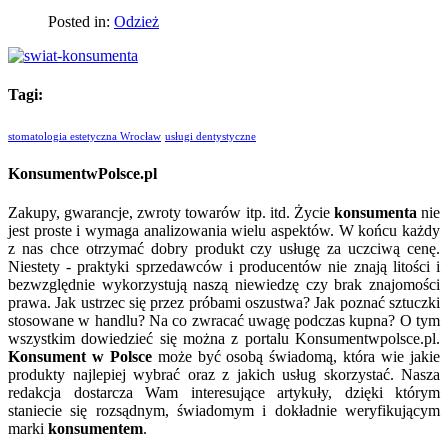
Posted in:
Odzież
Tagi:
stomatologia estetyczna Wrocław
usługi dentystyczne
KonsumentwPolsce.pl
Zakupy, gwarancje, zwroty towarów itp. itd. Życie
konsumenta
nie
jest proste i wymaga analizowania wielu aspektów. W końcu każdy
z nas chce otrzymać dobry produkt czy usługę za uczciwą cenę.
Niestety - praktyki sprzedawców i producentów nie znają litości i
bezwzględnie wykorzystują naszą niewiedzę czy brak znajomości
prawa. Jak ustrzec się przez próbami oszustwa? Jak poznać sztuczki
stosowane w handlu? Na co zwracać uwagę podczas kupna? O tym
wszystkim dowiedzieć się można z portalu Konsumentwpolsce.pl.
Konsument w Polsce
może być osobą świadomą, która wie jakie
produkty najlepiej wybrać oraz z jakich usług skorzystać. Nasza
redakcja dostarcza Wam interesujące artykuły, dzięki którym
staniecie się rozsądnym, świadomym i dokładnie weryfikującym
marki
konsumentem
.