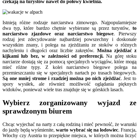
czekają na turystów nawet do połowy kwietnia.
Istnieją różne rodzaje narciarstwa zimowego. Najpopularniejsze
dwa typ, które bardzo chętnie wybierane są przez turystów,
to
narciarstwo zjazdowe oraz narciarstwo biegowe
. Pierwszy
rodzaj jest zdecydowanie najbardziej powszechny i doskonale
wszystkim znany, i polega na zjeżdżaniu ze stoków o różnych
nachyleniu i długości oraz liczbie zakrętów.
Można zjeżdżać z
kijkami lub bez, w zależności od preferencji.
Na górę stoku
narciarze dostają się za pomocą specjalnych wyciągów, które mogą
mieć różne typy. Z kolei narciarstwo biegowe polega na
przemieszczaniu się w specjalnych nartach po trasach biegowych.
Są one mniej strome i rzadziej można po nich zjeżdżać
. Jest to
spory wysiłek, ale również możliwość oglądania pięknych
widoków, ponieważ wiele tras znajduje się w górskich lasach.
Wybierz zorganizowany wyjazd ze
sprawdzonym biurem
Chcąc wyjechać na narty z całą rodziną i mieć pewność, że warunki
do jazdy będą wyśmienite,
warto wybrać się na lodowiec
. Francja,
Włochy czy Austria to przepiękne miejsca, w których można liczyć