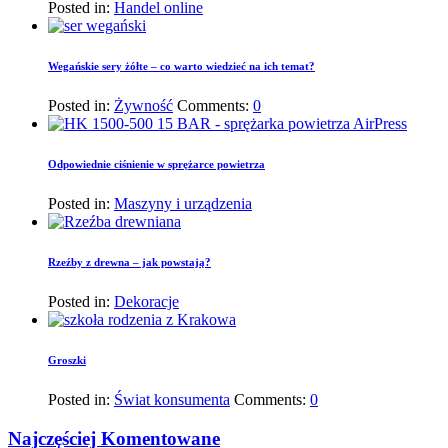
Posted in:
Handel online
Wegańskie sery żółte – co warto wiedzieć na ich temat?
Posted in:
Żywność
Comments:
0
Odpowiednie ciśnienie w sprężarce powietrza
Posted in:
Maszyny i urządzenia
Rzeźby z drewna – jak powstają?
Posted in:
Dekoracje
Groszki
Posted in:
Świat konsumenta
Comments:
0
Najczęściej Komentowane