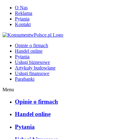
O Nas
Reklama
Pytania
Kontakt
KonsumentwPolsce.pl
Opinie o firmach
Handel online
Pytania
Usługi biznesowe
Artykuły budowlane
Usługi finansowe
Parabanki
Menu
Opinie o firmach
Handel online
Pytania