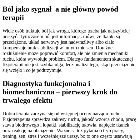
Ból jako sygnał a nie główny powód
terapii
Wiele osób traktuje ból jak wroga, którego trzeba jak najszybciej
uciszyć. Tymczasem ból jest informacją: mówi, że tkanki są
przeciążone, układ nerwowy jest nadwrażliwy albo ciało
kompensuje brak stabilizacji w innym miejscu. Doraźne
rozluźnienie może poprawić komfort, ale nie zmienia mechaniki
ruchu, która wywołuje problem. Dlatego fundamentem skutecznej
fizjoterapii nie jest szybka ulga, lecz analiza tego, skąd przeciążenie
się wzięło i co je podtrzymuje.
Diagnostyka funkcjonalna i
biomechaniczna – pierwszy krok do
trwałego efektu
Dobra terapia zaczyna się od wstępnej oceny narządu ruchu.
Fizjoterapeuta sprawdza zakresy ruchu, jakość wzorca chodu, pracę
stawu biodrowego i łopatki, stabilizację tułowia, napięcie tkanek
oraz reakcję na obciążenie. Ważne są też pytania o tryb pracy,
trening, sen, stres i wcześniejsze urazy, bo to one często ustawiają