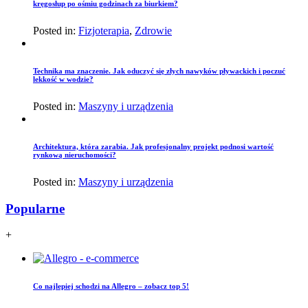
kręgosłup po ośmiu godzinach za biurkiem?
Posted in:
Fizjoterapia
,
Zdrowie
Technika ma znaczenie. Jak oduczyć się złych nawyków pływackich i poczuć
lekkość w wodzie?
Posted in:
Maszyny i urządzenia
Architektura, która zarabia. Jak profesjonalny projekt podnosi wartość
rynkową nieruchomości?
Posted in:
Maszyny i urządzenia
Popularne
+
Co najlepiej schodzi na Allegro – zobacz top 5!