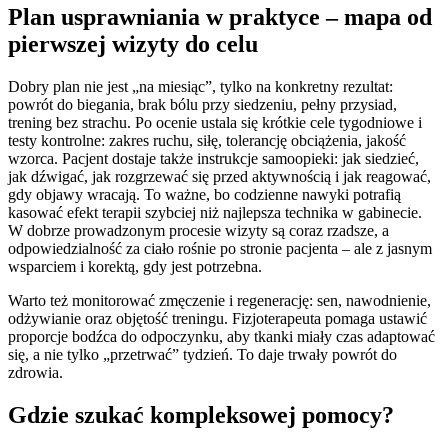
Plan usprawniania w praktyce – mapa od
pierwszej wizyty do celu
Dobry plan nie jest „na miesiąc”, tylko na konkretny rezultat:
powrót do biegania, brak bólu przy siedzeniu, pełny przysiad,
trening bez strachu. Po ocenie ustala się krótkie cele tygodniowe i
testy kontrolne: zakres ruchu, siłę, tolerancję obciążenia, jakość
wzorca. Pacjent dostaje także instrukcje samoopieki: jak siedzieć,
jak dźwigać, jak rozgrzewać się przed aktywnością i jak reagować,
gdy objawy wracają. To ważne, bo codzienne nawyki potrafią
kasować efekt terapii szybciej niż najlepsza technika w gabinecie.
W dobrze prowadzonym procesie wizyty są coraz rzadsze, a
odpowiedzialność za ciało rośnie po stronie pacjenta – ale z jasnym
wsparciem i korektą, gdy jest potrzebna.
Warto też monitorować zmęczenie i regenerację: sen, nawodnienie,
odżywianie oraz objętość treningu. Fizjoterapeuta pomaga ustawić
proporcje bodźca do odpoczynku, aby tkanki miały czas adaptować
się, a nie tylko „przetrwać” tydzień. To daje trwały powrót do
zdrowia.
Gdzie szukać kompleksowej pomocy?