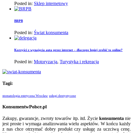
Posted in:
Sklep internetowy
BRPB
Posted in:
Świat konsumenta
Korzyści z wynajęcia auta przez internet – dlaczego lepiej zrobić to online?
Posted in:
Motoryzacja
,
Turystyka i rekreacja
Tagi:
stomatologia estetyczna Wrocław
usługi dentystyczne
KonsumentwPolsce.pl
Zakupy, gwarancje, zwroty towarów itp. itd. Życie
konsumenta
nie
jest proste i wymaga analizowania wielu aspektów. W końcu każdy
z nas chce otrzymać dobry produkt czy usługę za uczciwą cenę.