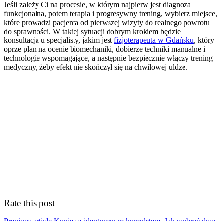
Jeśli zależy Ci na procesie, w którym najpierw jest diagnoza
funkcjonalna, potem terapia i progresywny trening, wybierz miejsce,
które prowadzi pacjenta od pierwszej wizyty do realnego powrotu
do sprawności. W takiej sytuacji dobrym krokiem będzie
konsultacja u specjalisty, jakim jest
fizjoterapeuta w Gdańsku
, który
oprze plan na ocenie biomechaniki, dobierze techniki manualne i
technologie wspomagające, a następnie bezpiecznie włączy trening
medyczny, żeby efekt nie skończył się na chwilowej uldze.
Rate this post
Previous article
Koniec z identycznym kompletem. Jak wybrać dwa