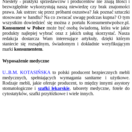
Niestety - praktyki sprzedawców i producentów nie znają litości i
bezwzględnie wykorzystują naszą niewiedzę czy brak znajomości
prawa. Jak ustrzec się przez próbami oszustwa? Jak poznać sztuczki
stosowane w handlu? Na co zwracać uwagę podczas kupna? O tym
wszystkim dowiedzieć się można z portalu Konsumentwpolsce.pl.
Konsument w Polsce
może być osobą świadomą, która wie jakie
produkty najlepiej wybrać oraz z jakich usług skorzystać. Nasza
redakcja dostarcza Wam interesujące artykuły, dzięki którym
staniecie się rozsądnym, świadomym i dokładnie weryfikującym
marki
konsumentem
.
Wyposażenie medyczne
U..B.M. KOTASIŃSKA
to polski producent bezpiecznych mebli
medycznych, spełniających wymagania sanitarne i użytkowe.
Rodzaje mebli, jakie oferuje producent, to między innymi asystory
stomatologiczne i
szafki lekarskie
, taborety medyczne, fotele do
cytostatyków, szafki przyłóżkowe i wiele innych.