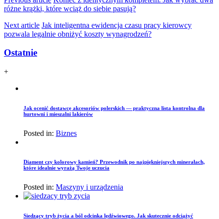
różne krążki, które wciąż do siebie pasują?
Next article
Jak inteligentna ewidencja czasu pracy kierowcy
pozwala legalnie obniżyć koszty wynagrodzeń?
Ostatnie
+
Jak ocenić dostawcę akcesoriów polerskich — praktyczna lista kontrolna dla
hurtowni i mieszalni lakierów
Posted in:
Biznes
Diament czy kolorowy kamień? Przewodnik po najpiękniejszych minerałach,
które idealnie wyrażą Twoje uczucia
Posted in:
Maszyny i urządzenia
Siedzący tryb życia a ból odcinka lędźwiowego. Jak skutecznie odciążyć