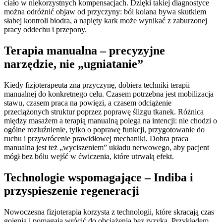
ciało w niekorzystnych kompensacjach. Dzięki takiej diagnostyce
można odróżnić objaw od przyczyny: ból kolana bywa skutkiem
słabej kontroli biodra, a napięty kark może wynikać z zaburzonej
pracy oddechu i przepony.
Terapia manualna – precyzyjne
narzędzie, nie „ugniatanie”
Kiedy fizjoterapeuta zna przyczynę, dobiera techniki terapii
manualnej do konkretnego celu. Czasem potrzebna jest mobilizacja
stawu, czasem praca na powięzi, a czasem odciążenie
przeciążonych struktur poprzez poprawę ślizgu tkanek. Różnica
między masażem a terapią manualną polega na intencji: nie chodzi o
ogólne rozluźnienie, tylko o poprawę funkcji, przygotowanie do
ruchu i przywrócenie prawidłowej mechaniki. Dobra praca
manualna jest też „wyciszeniem” układu nerwowego, aby pacjent
mógł bez bólu wejść w ćwiczenia, które utrwalą efekt.
Technologie wspomagające – Indiba i
przyspieszenie regeneracji
Nowoczesna fizjoterapia korzysta z technologii, które skracają czas
gojenia i pomagają wrócić do obciążenia bez ryzyka. Przykładem