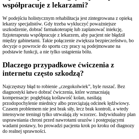
współpracuje z lekarzami?
W podejściu holistycznym rehabilitacja jest zintegrowana z opieką
lekarzy specjalistów. Gdy trzeba wykluczyć poważniejsze
uszkodzenie, dobrać farmakoterapię lub zaplanować iniekcję,
fizjoterapeuta współpracuje z lekarzem, aby pacjent nie błądził
między gabinetami. Takie połączenie zwiększa bezpieczeństwo, bo
decyzje o powrocie do sportu czy pracy są podejmowane na
podstawie funkcji, a nie tylko ustąpienia bólu.
Dlaczego przypadkowe ćwiczenia z
internetu często szkodzą?
Najczęstszy błąd to robienie „czegokolwiek”, byle ruszać. Bez
diagnostyki łatwo dobrać ćwiczenia, które wzmacniają
kompensacje: pogłębiają koślawość kolan, nasilają
przodopochylenie miednicy albo przeciążają odcinek lędźwiowy.
Czasem problemem nie jest brak siły, lecz brak kontroli, a wtedy
intensywne treningi tylko utrwalają zły wzorzec. Indywidualny plan
usprawniania chroni przed nawrotami urazów i postępującymi
wadami postawy, bo prowadzi pacjenta krok po kroku od diagnozy
do realnej sprawności.