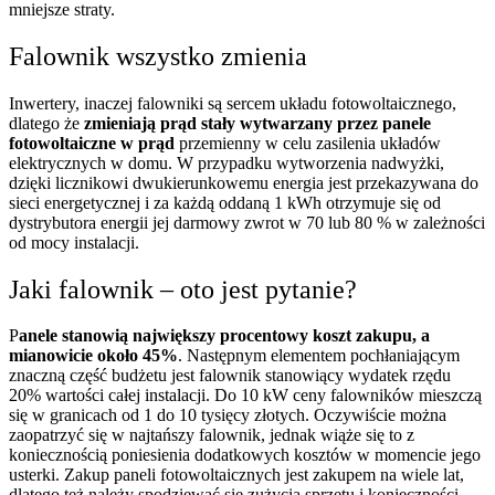
mniejsze straty.
Falownik wszystko zmienia
Inwertery, inaczej falowniki są sercem układu fotowoltaicznego,
dlatego że
zmieniają prąd stały wytwarzany przez panele
fotowoltaiczne w prąd
przemienny w celu zasilenia układów
elektrycznych w domu. W przypadku wytworzenia nadwyżki,
dzięki licznikowi dwukierunkowemu energia jest przekazywana do
sieci energetycznej i za każdą oddaną 1 kWh otrzymuje się od
dystrybutora energii jej darmowy zwrot w 70 lub 80 % w zależności
od mocy instalacji.
Jaki falownik – oto jest pytanie?
P
anele stanowią największy procentowy koszt zakupu, a
mianowicie około 45%
. Następnym elementem pochłaniającym
znaczną część budżetu jest falownik stanowiący wydatek rzędu
20% wartości całej instalacji. Do 10 kW ceny falowników mieszczą
się w granicach od 1 do 10 tysięcy złotych. Oczywiście można
zaopatrzyć się w najtańszy falownik, jednak wiąże się to z
koniecznością poniesienia dodatkowych kosztów w momencie jego
usterki. Zakup paneli fotowoltaicznych jest zakupem na wiele lat,
dlatego też należy spodziewać się zużycia sprzętu i konieczności