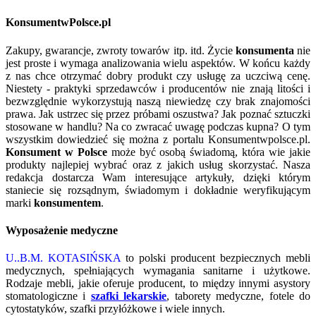
KonsumentwPolsce.pl
Zakupy, gwarancje, zwroty towarów itp. itd. Życie
konsumenta
nie
jest proste i wymaga analizowania wielu aspektów. W końcu każdy
z nas chce otrzymać dobry produkt czy usługę za uczciwą cenę.
Niestety - praktyki sprzedawców i producentów nie znają litości i
bezwzględnie wykorzystują naszą niewiedzę czy brak znajomości
prawa. Jak ustrzec się przez próbami oszustwa? Jak poznać sztuczki
stosowane w handlu? Na co zwracać uwagę podczas kupna? O tym
wszystkim dowiedzieć się można z portalu Konsumentwpolsce.pl.
Konsument w Polsce
może być osobą świadomą, która wie jakie
produkty najlepiej wybrać oraz z jakich usług skorzystać. Nasza
redakcja dostarcza Wam interesujące artykuły, dzięki którym
staniecie się rozsądnym, świadomym i dokładnie weryfikującym
marki
konsumentem
.
Wyposażenie medyczne
U..B.M. KOTASIŃSKA
to polski producent bezpiecznych mebli
medycznych, spełniających wymagania sanitarne i użytkowe.
Rodzaje mebli, jakie oferuje producent, to między innymi asystory
stomatologiczne i
szafki lekarskie
, taborety medyczne, fotele do
cytostatyków, szafki przyłóżkowe i wiele innych.