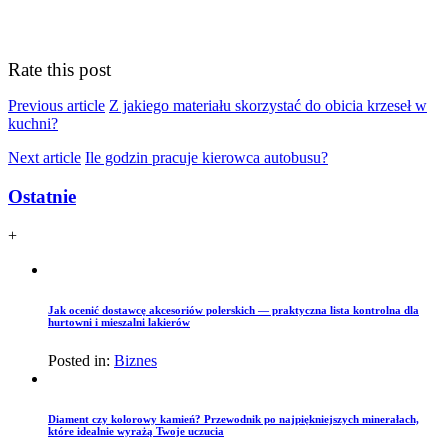
Rate this post
Previous article
Z jakiego materiału skorzystać do obicia krzeseł w
kuchni?
Next article
Ile godzin pracuje kierowca autobusu?
Ostatnie
+
Jak ocenić dostawcę akcesoriów polerskich — praktyczna lista kontrolna dla
hurtowni i mieszalni lakierów
Posted in:
Biznes
Diament czy kolorowy kamień? Przewodnik po najpiękniejszych minerałach,
które idealnie wyrażą Twoje uczucia