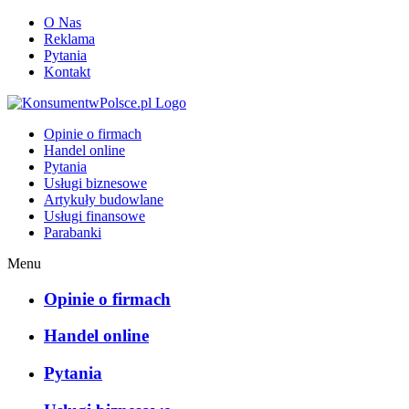
O Nas
Reklama
Pytania
Kontakt
KonsumentwPolsce.pl
Opinie o firmach
Handel online
Pytania
Usługi biznesowe
Artykuły budowlane
Usługi finansowe
Parabanki
Menu
Opinie o firmach
Handel online
Pytania