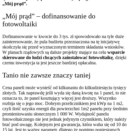
„Mój prąd”.
„Mój prąd” – dofinansowanie do
fotowoltaiki
Dofinansowanie w kwocie do 3 tys. zł spowodowało na tyle duże
zainteresowanie, że pula budżetu przeznaczona na tę inicjatywę
skończyła się przed wyznaczonym terminem składania wniosków.
W planach rządowych są dalsze projekty mające na celu
wsparcie
skierowane do ludzi chcących zainstalować fotowoltaikę
, dzięki
czemu inwestycja ta jest jeszcze bardziej opłacalna.
Tanio nie zawsze znaczy taniej
Cena paneli może wynieść od kilkunastu do kilkudziesięciu tysięcy
złotych. Tak naprawdę jeśli wyda się daną kwotę na 1 panel, to nie
oznacza to, że panel kosztujący więcej jest droższy. Wszystko
rozbija się o jego moc. Dobrym przelicznikiem jest kWp na 1 m
2
,
czyli ilość uzysku energii dla powierzchni 1m
2
panelu przy średnim
promieniowaniu słonecznym 1 000 W. Wydajność panelu
fotowoltaicznego nie jest jednak jedynym czynnikiem, który należy
brać pod uwagę. Kolejnym jest gwarancja, która waha się od 10 do
15 lat. Jest to ważny parametr, dlatego że pomimo poniesionych