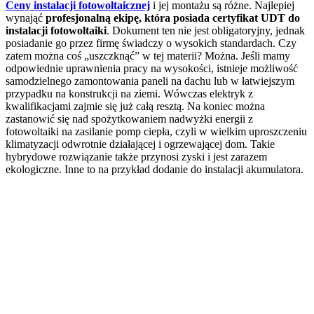
Ceny instalacji fotowoltaicznej
i jej montażu są różne. Najlepiej
wynająć
profesjonalną ekipę, która posiada certyfikat UDT do
instalacji fotowoltaiki
. Dokument ten nie jest obligatoryjny, jednak
posiadanie go przez firmę świadczy o wysokich standardach. Czy
zatem można coś „uszczknąć” w tej materii? Można. Jeśli mamy
odpowiednie uprawnienia pracy na wysokości, istnieje możliwość
samodzielnego zamontowania paneli na dachu lub w łatwiejszym
przypadku na konstrukcji na ziemi. Wówczas elektryk z
kwalifikacjami zajmie się już całą resztą. Na koniec można
zastanowić się nad spożytkowaniem nadwyżki energii z
fotowoltaiki na zasilanie pomp ciepła, czyli w wielkim uproszczeniu
klimatyzacji odwrotnie działającej i ogrzewającej dom. Takie
hybrydowe rozwiązanie także przynosi zyski i jest zarazem
ekologiczne. Inne to na przykład dodanie do instalacji akumulatora.