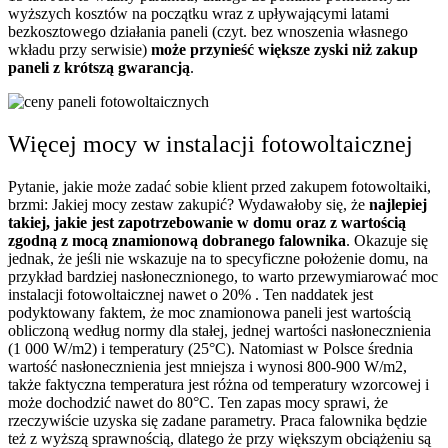
wyższych kosztów na początku wraz z upływającymi latami
bezkosztowego działania paneli (czyt. bez wnoszenia własnego
wkładu przy serwisie)
może przynieść większe zyski niż zakup
paneli z krótszą gwarancją
.
Więcej mocy w instalacji fotowoltaicznej
Pytanie, jakie może zadać sobie klient przed zakupem fotowoltaiki,
brzmi: Jakiej mocy zestaw zakupić? Wydawałoby się, że
najlepiej
takiej, jakie jest zapotrzebowanie w domu oraz z wartością
zgodną z mocą znamionową dobranego falownika
. Okazuje się
jednak, że jeśli nie wskazuje na to specyficzne położenie domu, na
przykład bardziej nasłonecznionego, to warto przewymiarować moc
instalacji fotowoltaicznej nawet o 20% . Ten naddatek jest
podyktowany faktem, że moc znamionowa paneli jest wartością
obliczoną według normy dla stałej, jednej wartości nasłonecznienia
(1 000 W/m
2
) i temperatury (25°C). Natomiast w Polsce średnia
wartość nasłonecznienia jest mniejsza i wynosi 800-900 W/m
2
,
także faktyczna temperatura jest różna od temperatury wzorcowej i
może dochodzić nawet do 80°C. Ten zapas mocy sprawi, że
rzeczywiście uzyska się zadane parametry. Praca falownika będzie
też z wyższą sprawnością, dlatego że przy większym obciążeniu są