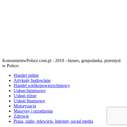
KonsumentwPolsce.com.pl - 2019 - biznes, gospodarka, przemysł
w Polsce.
Handel online
Artykuły budowlane
Handel wielkopowierzchniowy
Usługi biznesowe
Usługi różne
Usługi finansowe
Motoryzacja
Maszyny i urządzenia
Zdrowie
Prasa, radio, telewizja, Internet, social media