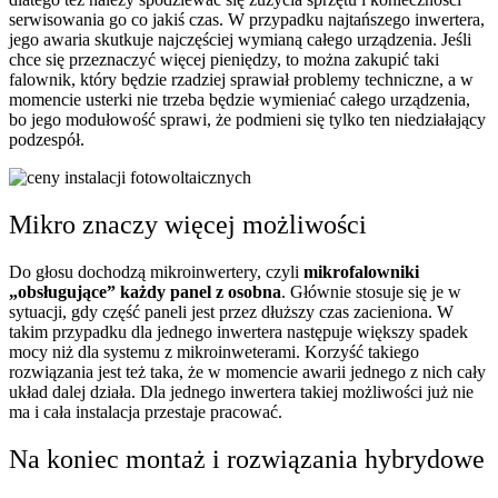
serwisowania go co jakiś czas. W przypadku najtańszego inwertera,
jego awaria skutkuje najczęściej wymianą całego urządzenia. Jeśli
chce się przeznaczyć więcej pieniędzy, to można zakupić taki
falownik, który będzie rzadziej sprawiał problemy techniczne, a w
momencie usterki nie trzeba będzie wymieniać całego urządzenia,
bo jego modułowość sprawi, że podmieni się tylko ten niedziałający
podzespół.
Mikro znaczy więcej możliwości
Do głosu dochodzą mikroinwertery, czyli
mikrofalowniki
„obsługujące” każdy panel z osobna
. Głównie stosuje się je w
sytuacji, gdy część paneli jest przez dłuższy czas zacieniona. W
takim przypadku dla jednego inwertera następuje większy spadek
mocy niż dla systemu z mikroinweterami. Korzyść takiego
rozwiązania jest też taka, że w momencie awarii jednego z nich cały
układ dalej działa. Dla jednego inwertera takiej możliwości już nie
ma i cała instalacja przestaje pracować.
Na koniec montaż i rozwiązania hybrydowe