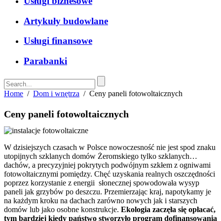
Usługi biznesowe
Artykuły budowlane
Usługi finansowe
Parabanki
Home
/
Dom i wnętrza
/
Ceny paneli fotowoltaicznych
Ceny paneli fotowoltaicznych
W dzisiejszych czasach w Polsce nowoczesność nie jest spod znaku
utopijnych szklanych domów Żeromskiego tylko szklanych…
dachów, a precyzyjniej pokrytych podwójnym szkłem z ogniwami
fotowoltaicznymi pomiędzy. Chęć uzyskania realnych oszczędności
poprzez korzystanie z energii słonecznej spowodowała wysyp
paneli jak grzybów po deszczu. Przemierzając kraj, napotykamy je
na każdym kroku na dachach zarówno nowych jak i starszych
domów lub jako osobne konstrukcje.
Ekologia zaczęła się opłacać,
tym bardziej kiedy państwo stworzyło program dofinansowania