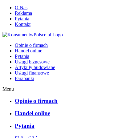
O Nas
Reklama
Pytania
Kontakt
KonsumentwPolsce.pl
Opinie o firmach
Handel online
Pytania
Usługi biznesowe
Artykuły budowlane
Usługi finansowe
Parabanki
Menu
Opinie o firmach
Handel online
Pytania