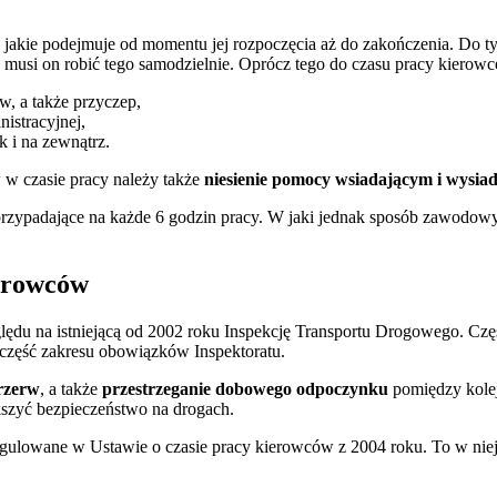
akie podejmuje od momentu jej rozpoczęcia aż do zakończenia. Do ty
e musi on robić tego samodzielnie. Oprócz tego do czasu pracy kierowcó
w, a także przyczep,
istracyjnej,
k i na zewnątrz.
w czasie pracy należy także
niesienie pomocy wsiadającym i wysia
zypadające na każde 6 godzin pracy. W jaki jednak sposób zawodowy 
ierowców
ędu na istniejącą od 2002 roku Inspekcję Transportu Drogowego. Częs
część zakresu obowiązków Inspektoratu.
przerw
, a także
przestrzeganie dobowego odpoczynku
pomiędzy kolej
szyć bezpieczeństwo na drogach.
egulowane w Ustawie o czasie pracy kierowców z 2004 roku. To w niej