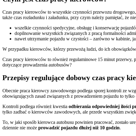
Czas pracy kierowców to wszystkie czynności przewozu drogowego, j
także czas rozładunku i załadunku, przy czym należy pamiętać, że ni
wszelkie czynności spedycyjne, obsługę i konserwację pojazdó
dopilnowanie wszystkich związanych z pracą formalności admin
nawet utrzymanie pojazdu w czystości – zarówno w kabinie, ja
W przypadku kierowców, którzy przewożą ludzi, do ich obowiązków 
Czas pracy kierowców to również regulaminowe 15 minut przerwy, pr
dotyczące prowadzenia autobusów?
Przepisy regulujące dobowy czas pracy k
Obecnie praca kierowcy zawodowego podlega sporej kontroli ze wzgl
obowiązujących zasad związanych z prowadzeniem pojazdu to tylko 
Kontroli podlega również kwestia
odbierania odpowiedniej ilości 
tylko zadbać o kierowców zawodowych, ale przede wszystkim zwięk
To, w jaki sposób kierowca autobusu powinien pracować, zostało ur
dziennie nie może
prowadzić pojazdu dłużej niż 10 godzin
.