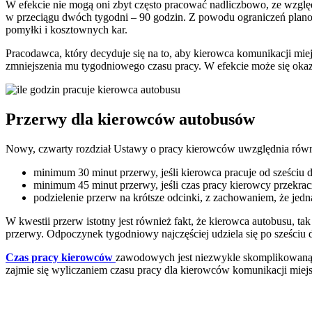
W efekcie nie mogą oni zbyt często pracować nadliczbowo, ze względ
w przeciągu dwóch tygodni – 90 godzin. Z powodu ograniczeń plan
pomyłki i kosztownych kar.
Pracodawca, który decyduje się na to, aby kierowca komunikacji m
zmniejszenia mu tygodniowego czasu pracy. W efekcie może się okaz
Przerwy dla kierowców autobusów
Nowy, czwarty rozdział Ustawy o pracy kierowców uwzględnia równ
minimum 30 minut przerwy, jeśli kierowca pracuje od sześciu 
minimum 45 minut przerwy, jeśli czas pracy kierowcy przekrac
podzielenie przerw na krótsze odcinki, z zachowaniem, że jed
W kwestii przerw istotny jest również fakt, że kierowca autobusu, t
przerwy. Odpoczynek tygodniowy najczęściej udziela się po sześciu 
Czas pracy kierowców
zawodowych jest niezwykle skomplikowaną sp
zajmie się wyliczaniem czasu pracy dla kierowców komunikacji miej