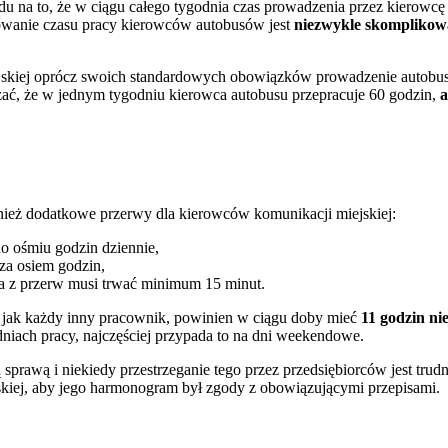
u na to, że w ciągu całego tygodnia czas prowadzenia przez kierowcę
owanie czasu pracy kierowców autobusów jest
niezwykle skomplikow
iejskiej oprócz swoich standardowych obowiązków prowadzenie autobu
ać, że w jednym tygodniu kierowca autobusu przepracuje 60 godzin,
a
ież dodatkowe przerwy dla kierowców komunikacji miejskiej:
do ośmiu godzin dziennie,
za osiem godzin,
na z przerw musi trwać minimum 15 minut.
ak jak każdy inny pracownik, powinien w ciągu doby mieć
11 godzin n
dniach pracy, najczęściej przypada to na dni weekendowe.
rawą i niekiedy przestrzeganie tego przez przedsiębiorców jest trudn
skiej, aby jego harmonogram był zgody z obowiązującymi przepisami.