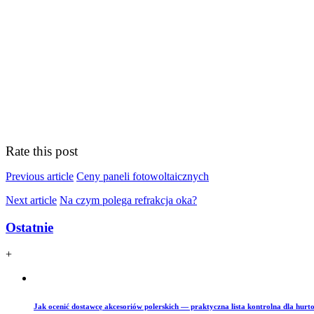
Rate this post
Previous article
Ceny paneli fotowoltaicznych
Next article
Na czym polega refrakcja oka?
Ostatnie
+
Jak ocenić dostawcę akcesoriów polerskich — praktyczna lista kontrolna dla hurto