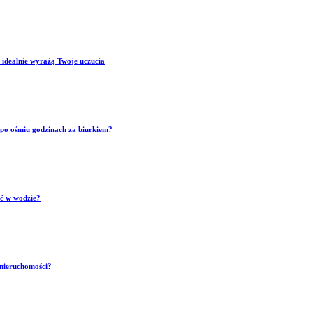
 idealnie wyrażą Twoje uczucia
p po ośmiu godzinach za biurkiem?
ść w wodzie?
 nieruchomości?