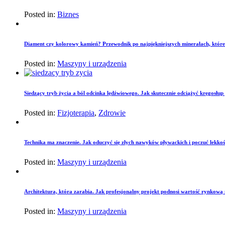
Posted in:
Biznes
Diament czy kolorowy kamień? Przewodnik po najpiękniejszych minerałach, które
Posted in:
Maszyny i urządzenia
Siedzący tryb życia a ból odcinka lędźwiowego. Jak skutecznie odciążyć kręgosłu
Posted in:
Fizjoterapia
,
Zdrowie
Technika ma znaczenie. Jak oduczyć się złych nawyków pływackich i poczuć lekko
Posted in:
Maszyny i urządzenia
Architektura, która zarabia. Jak profesjonalny projekt podnosi wartość rynkową
Posted in:
Maszyny i urządzenia