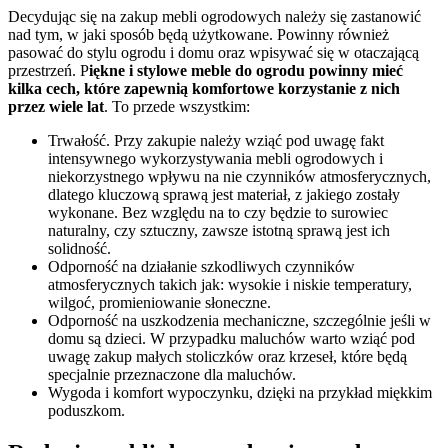
Decydując się na zakup mebli ogrodowych należy się zastanowić
nad tym, w jaki sposób będą użytkowane. Powinny również
pasować do stylu ogrodu i domu oraz wpisywać się w otaczającą
przestrzeń. P
iękne i stylowe meble do ogrodu powinny mieć
kilka cech, które zapewnią komfortowe korzystanie z nich
przez wiele lat
. To przede wszystkim:
Trwałość. Przy zakupie należy wziąć pod uwagę fakt
intensywnego wykorzystywania mebli ogrodowych i
niekorzystnego wpływu na nie czynników atmosferycznych,
dlatego kluczową sprawą jest materiał, z jakiego zostały
wykonane. Bez względu na to czy będzie to surowiec
naturalny, czy sztuczny, zawsze istotną sprawą jest ich
solidność.
Odporność na działanie szkodliwych czynników
atmosferycznych takich jak: wysokie i niskie temperatury,
wilgoć, promieniowanie słoneczne.
Odporność na uszkodzenia mechaniczne, szczególnie jeśli w
domu są dzieci. W przypadku maluchów warto wziąć pod
uwagę zakup małych stoliczków oraz krzeseł, które będą
specjalnie przeznaczone dla maluchów.
Wygoda i komfort wypoczynku, dzięki na przykład miękkim
poduszkom.