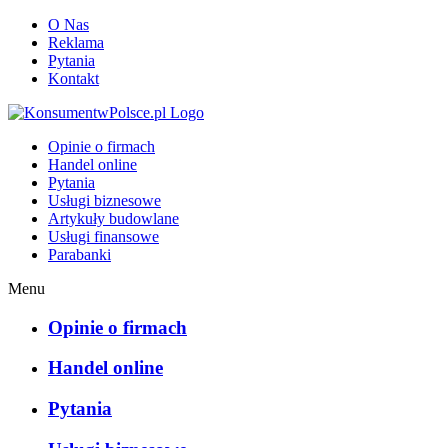
O Nas
Reklama
Pytania
Kontakt
KonsumentwPolsce.pl
Opinie o firmach
Handel online
Pytania
Usługi biznesowe
Artykuły budowlane
Usługi finansowe
Parabanki
Menu
Opinie o firmach
Handel online
Pytania