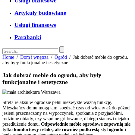
Usługi biznesowe
Artykuły budowlane
Usługi finansowe
Parabanki
Home
/
Dom i wnętrza
/
Ogród
/
Jak dobrać meble do ogrodu,
aby były funkcjonalne i estetyczne
Jak dobrać meble do ogrodu, aby były
funkcjonalne i estetyczne
Strefa relaksu w ogrodzie pełni niezwykle ważną funkcję.
Mieszkańcy domu mogą tam spędzać czas od wiosny aż do późnej
jesieni przeznaczony na wypoczynek, spotkania z przyjaciółmi,
rodzinne obiady, czy wspólne grillowanie, dlatego stanowi niejako
przedłużenie domu.
Odpowiednie meble ogrodowe zapewnią nie
tylko komfortowy relaks, ale również podkreślą styl ogrodu
i
będą estetycznym elementem małej architektury.