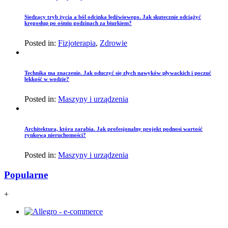
Siedzący tryb życia a ból odcinka lędźwiowego. Jak skutecznie odciążyć
kręgosłup po ośmiu godzinach za biurkiem?
Posted in:
Fizjoterapia
,
Zdrowie
Technika ma znaczenie. Jak oduczyć się złych nawyków pływackich i poczuć
lekkość w wodzie?
Posted in:
Maszyny i urządzenia
Architektura, która zarabia. Jak profesjonalny projekt podnosi wartość
rynkową nieruchomości?
Posted in:
Maszyny i urządzenia
Popularne
+