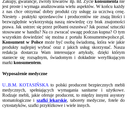
Zakupy, gwarancje, zwroty towarów itp. itd. Życie
konsumenta
nie
jest proste i wymaga analizowania wielu aspektów. W końcu każdy
z nas chce otrzymać dobry produkt czy usługę za uczciwą cenę.
Niestety - praktyki sprzedawców i producentów nie znają litości i
bezwzględnie wykorzystują naszą niewiedzę czy brak znajomości
prawa. Jak ustrzec się przez próbami oszustwa? Jak poznać sztuczki
stosowane w handlu? Na co zwracać uwagę podczas kupna? O tym
wszystkim dowiedzieć się można z portalu Konsumentwpolsce.pl.
Konsument w Polsce
może być osobą świadomą, która wie jakie
produkty najlepiej wybrać oraz z jakich usług skorzystać. Nasza
redakcja dostarcza Wam interesujące artykuły, dzięki którym
staniecie się rozsądnym, świadomym i dokładnie weryfikującym
marki
konsumentem
.
Wyposażenie medyczne
U..B.M. KOTASIŃSKA
to polski producent bezpiecznych mebli
medycznych, spełniających wymagania sanitarne i użytkowe.
Rodzaje mebli, jakie oferuje producent, to między innymi asystory
stomatologiczne i
szafki lekarskie
, taborety medyczne, fotele do
cytostatyków, szafki przyłóżkowe i wiele innych.