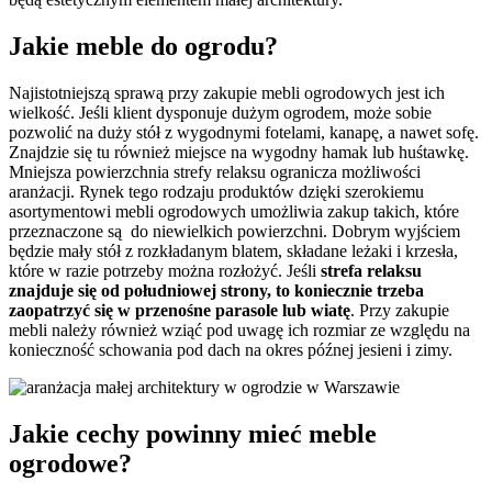
Jakie meble do ogrodu?
Najistotniejszą sprawą przy zakupie mebli ogrodowych jest ich
wielkość. Jeśli klient dysponuje dużym ogrodem, może sobie
pozwolić na duży stół z wygodnymi fotelami, kanapę, a nawet sofę.
Znajdzie się tu również miejsce na wygodny hamak lub huśtawkę.
Mniejsza powierzchnia strefy relaksu ogranicza możliwości
aranżacji. Rynek tego rodzaju produktów dzięki szerokiemu
asortymentowi mebli ogrodowych umożliwia zakup takich, które
przeznaczone są do niewielkich powierzchni. Dobrym wyjściem
będzie mały stół z rozkładanym blatem, składane leżaki i krzesła,
które w razie potrzeby można rozłożyć. Jeśli
strefa relaksu
znajduje się od południowej strony, to koniecznie trzeba
zaopatrzyć się w przenośne parasole lub wiatę
. Przy zakupie
mebli należy również wziąć pod uwagę ich rozmiar ze względu na
konieczność schowania pod dach na okres późnej jesieni i zimy.
Jakie cechy powinny mieć meble
ogrodowe?