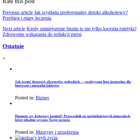
Rate this post
Previous article
Jak wygląda profesjonalny detoks alkoholowy?
Przebieg i etapy leczenia
Next article
Kiedy zmniejszenie biustu to nie tylko kwestia estetyki?
Zdrowotne wskazania do redukcji piersi
Ostatnie
+
Jak ocenić dostawcę akcesoriów polerskich — praktyczna lista kontrolna dla
hurtowni i mieszalni lakierów
Posted in:
Biznes
Diament czy kolorowy kamień? Przewodnik po najpiękniejszych minerałach,
które idealnie wyrażą Twoje uczucia
Posted in:
Maszyny i urządzenia