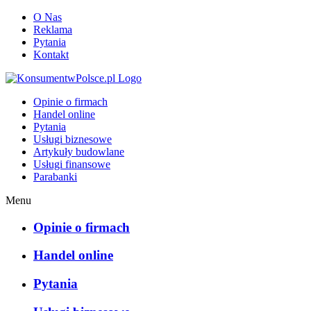
O Nas
Reklama
Pytania
Kontakt
KonsumentwPolsce.pl
Opinie o firmach
Handel online
Pytania
Usługi biznesowe
Artykuły budowlane
Usługi finansowe
Parabanki
Menu
Opinie o firmach
Handel online
Pytania