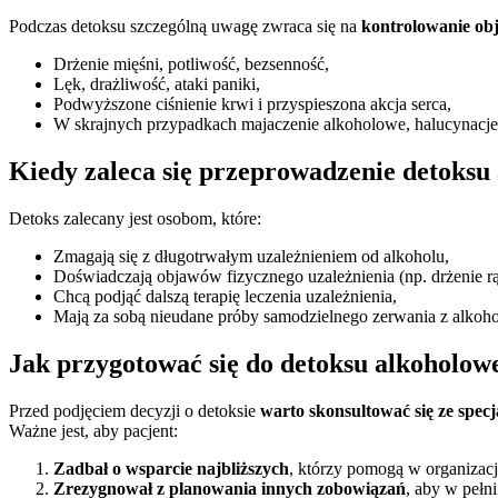
Podczas detoksu szczególną uwagę zwraca się na
kontrolowanie ob
Drżenie mięśni, potliwość, bezsenność,
Lęk, drażliwość, ataki paniki,
Podwyższone ciśnienie krwi i przyspieszona akcja serca,
W skrajnych przypadkach majaczenie alkoholowe, halucynacje
Kiedy zaleca się przeprowadzenie detoksu
Detoks zalecany jest osobom, które:
Zmagają się z długotrwałym uzależnieniem od alkoholu,
Doświadczają objawów fizycznego uzależnienia (np. drżenie rą
Chcą podjąć dalszą terapię leczenia uzależnienia,
Mają za sobą nieudane próby samodzielnego zerwania z alkoh
Jak przygotować się do detoksu alkoholow
Przed podjęciem decyzji o detoksie
warto skonsultować się ze specja
Ważne jest, aby pacjent:
Zadbał o wsparcie najbliższych
, którzy pomogą w organizacji
Zrezygnował z planowania innych zobowiązań
, aby w pełni