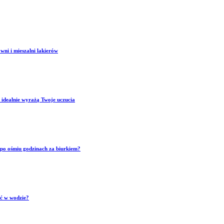
wni i mieszalni lakierów
 idealnie wyrażą Twoje uczucia
p po ośmiu godzinach za biurkiem?
ść w wodzie?