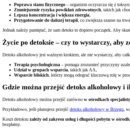
Poprawa stanu fizycznego
– organizm oczyszcza się z toksyn
Zmniejszenie ryzyka powikłań zdrowotnych
, takich jak c
Lepsza koncentracja i większa energia
,
Przygotowanie do dalszej terapii
, co zwiększa szanse na trwa
Jednak należy pamiętać, że sam detoks to dopiero początek. Aby skute
Życie po detoksie – czy to wystarczy, aby 
Detoks alkoholowy jest ważnym krokiem, ale nie wystarczy, aby całko
Terapia psychologiczna
– pomaga zrozumieć przyczyny uzależn
Udział w grupach wsparcia
, takich jak AA,
Wsparcie bliskich
, którzy mogą odegrać kluczową rolę w proc
Gdzie można przejść detoks alkoholowy i il
Detoks alkoholowy można przejść zarówno
w ośrodkach specjalist
Przykładowo, jeśli planujesz przejść
detoks alkoholowy w Brzegu
, w
Koszt detoksu
zależy od zakresu usług i długości pobytu w ośrod
bezpłatny.