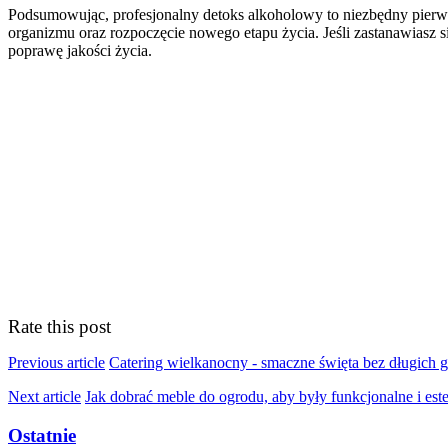
Podsumowując, profesjonalny detoks alkoholowy to niezbędny pierws
organizmu oraz rozpoczęcie nowego etapu życia. Jeśli zastanawiasz 
poprawę jakości życia.
Rate this post
Previous article
Catering wielkanocny - smaczne święta bez długich 
Next article
Jak dobrać meble do ogrodu, aby były funkcjonalne i est
Ostatnie