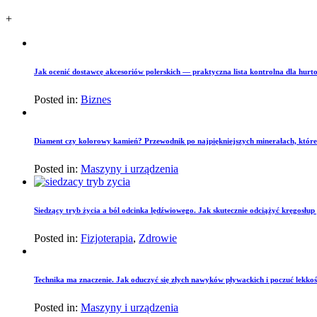
+
Jak ocenić dostawcę akcesoriów polerskich — praktyczna lista kontrolna dla hurto
Posted in:
Biznes
Diament czy kolorowy kamień? Przewodnik po najpiękniejszych minerałach, które
Posted in:
Maszyny i urządzenia
Siedzący tryb życia a ból odcinka lędźwiowego. Jak skutecznie odciążyć kręgosłu
Posted in:
Fizjoterapia
,
Zdrowie
Technika ma znaczenie. Jak oduczyć się złych nawyków pływackich i poczuć lekko
Posted in:
Maszyny i urządzenia