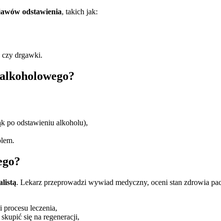
jawów odstawienia
, takich jak:
 czy drgawki.
 alkoholowego?
k po odstawieniu alkoholu),
olem.
ego?
listą
. Lekarz przeprowadzi wywiad medyczny, oceni stan zdrowia pacj
 procesu leczenia,
 skupić się na regeneracji,