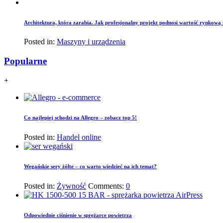
Architektura, która zarabia. Jak profesjonalny projekt podnosi wartość rynkową
Posted in:
Maszyny i urządzenia
Popularne
+
Co najlepiej schodzi na Allegro – zobacz top 5!
Posted in:
Handel online
Wegańskie sery żółte – co warto wiedzieć na ich temat?
Posted in:
Żywność
Comments:
0
Odpowiednie ciśnienie w sprężarce powietrza