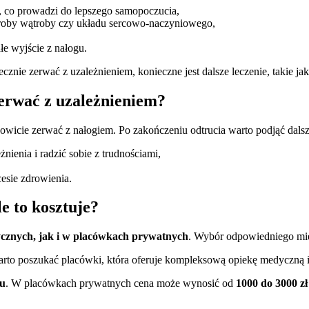
, co prowadzi do lepszego samopoczucia,
horoby wątroby czy układu sercowo-naczyniowego,
łe wyjście z nałogu.
cznie zerwać z uzależnieniem, konieczne jest dalsze leczenie, takie ja
zerwać z uzależnieniem?
wicie zerwać z nałogiem. Po zakończeniu odtrucia warto podjąć dalsze 
ienia i radzić sobie z trudnościami,
esie zdrowienia.
e to kosztuje?
ycznych, jak i w placówkach prywatnych
. Wybór odpowiedniego miej
arto poszukać placówki, która oferuje kompleksową opiekę medyczną i
ku
. W placówkach prywatnych cena może wynosić od
1000 do 3000 zł