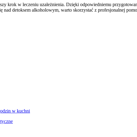
zy krok w leczeniu uzależnienia. Dzięki odpowiedniemu przygotowaniu
się nad detoksem alkoholowym, warto skorzystać z profesjonalnej pomoc
godzin w kuchni
etyczne