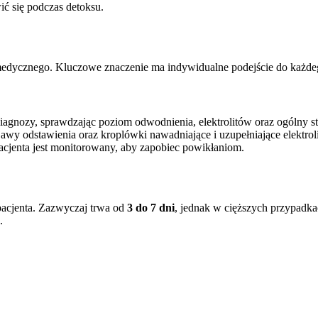
ić się podczas detoksu.
 medycznego. Kluczowe znaczenie ma indywidualne podejście do każdeg
iagnozy, sprawdzając poziom odwodnienia, elektrolitów oraz ogólny st
jawy odstawienia oraz kroplówki nawadniające i uzupełniające elektroli
pacjenta jest monitorowany, aby zapobiec powikłaniom.
 pacjenta. Zazwyczaj trwa od
3 do 7 dni
, jednak w cięższych przypadk
.