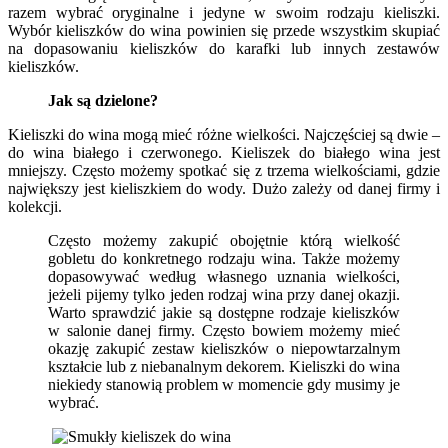
razem wybrać oryginalne i jedyne w swoim rodzaju kieliszki.
Wybór kieliszków do wina powinien się przede wszystkim skupiać
na dopasowaniu kieliszków do karafki lub innych zestawów
kieliszków.
Jak są dzielone?
Kieliszki do wina mogą mieć różne wielkości. Najczęściej są dwie –
do wina białego i czerwonego. Kieliszek do białego wina jest
mniejszy. Często możemy spotkać się z trzema wielkościami, gdzie
największy jest kieliszkiem do wody. Dużo zależy od danej firmy i
kolekcji.
Często możemy zakupić obojętnie którą wielkość
gobletu do konkretnego rodzaju wina. Także możemy
dopasowywać według własnego uznania wielkości,
jeżeli pijemy tylko jeden rodzaj wina przy danej okazji.
Warto sprawdzić jakie są dostępne rodzaje kieliszków
w salonie danej firmy. Często bowiem możemy mieć
okazję zakupić zestaw kieliszków o niepowtarzalnym
kształcie lub z niebanalnym dekorem. Kieliszki do wina
niekiedy stanowią problem w momencie gdy musimy je
wybrać.