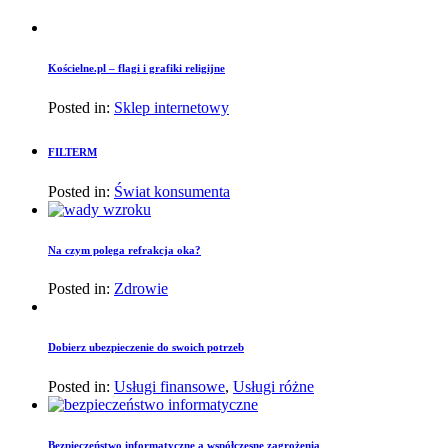
Kościelne.pl – flagi i grafiki religijne
Posted in:
Sklep internetowy
FILTERM
Posted in:
Świat konsumenta
Na czym polega refrakcja oka?
Posted in:
Zdrowie
Dobierz ubezpieczenie do swoich potrzeb
Posted in:
Usługi finansowe
,
Usługi różne
Bezpieczeństwo informatyczne a współczesne zagrożenia