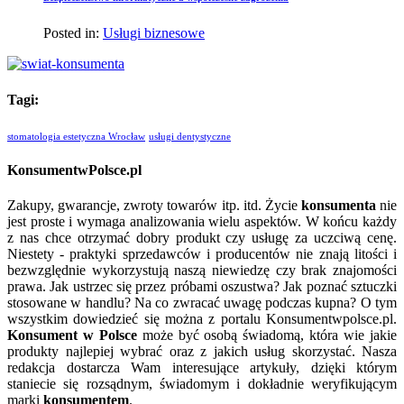
Posted in:
Usługi biznesowe
Tagi:
stomatologia estetyczna Wrocław
usługi dentystyczne
KonsumentwPolsce.pl
Zakupy, gwarancje, zwroty towarów itp. itd. Życie
konsumenta
nie
jest proste i wymaga analizowania wielu aspektów. W końcu każdy
z nas chce otrzymać dobry produkt czy usługę za uczciwą cenę.
Niestety - praktyki sprzedawców i producentów nie znają litości i
bezwzględnie wykorzystują naszą niewiedzę czy brak znajomości
prawa. Jak ustrzec się przez próbami oszustwa? Jak poznać sztuczki
stosowane w handlu? Na co zwracać uwagę podczas kupna? O tym
wszystkim dowiedzieć się można z portalu Konsumentwpolsce.pl.
Konsument w Polsce
może być osobą świadomą, która wie jakie
produkty najlepiej wybrać oraz z jakich usług skorzystać. Nasza
redakcja dostarcza Wam interesujące artykuły, dzięki którym
staniecie się rozsądnym, świadomym i dokładnie weryfikującym
marki
konsumentem
.