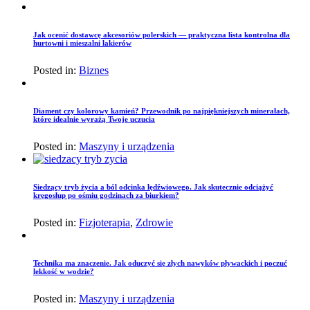
Jak ocenić dostawcę akcesoriów polerskich — praktyczna lista kontrolna dla
hurtowni i mieszalni lakierów
Posted in:
Biznes
Diament czy kolorowy kamień? Przewodnik po najpiękniejszych minerałach,
które idealnie wyrażą Twoje uczucia
Posted in:
Maszyny i urządzenia
Siedzący tryb życia a ból odcinka lędźwiowego. Jak skutecznie odciążyć
kręgosłup po ośmiu godzinach za biurkiem?
Posted in:
Fizjoterapia
,
Zdrowie
Technika ma znaczenie. Jak oduczyć się złych nawyków pływackich i poczuć
lekkość w wodzie?
Posted in:
Maszyny i urządzenia