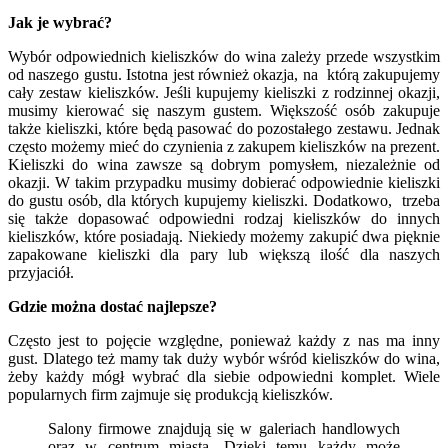
Jak je wybrać?
Wybór odpowiednich kieliszków do wina zależy przede wszystkim
od naszego gustu. Istotna jest również okazja, na którą zakupujemy
cały zestaw kieliszków. Jeśli kupujemy kieliszki z rodzinnej okazji,
musimy kierować się naszym gustem. Większość osób zakupuje
także kieliszki, które będą pasować do pozostałego zestawu. Jednak
często możemy mieć do czynienia z zakupem kieliszków na prezent.
Kieliszki do wina zawsze są dobrym pomysłem, niezależnie od
okazji. W takim przypadku musimy dobierać odpowiednie kieliszki
do gustu osób, dla których kupujemy kieliszki. Dodatkowo, trzeba
się także dopasować odpowiedni rodzaj kieliszków do innych
kieliszków, które posiadają. Niekiedy możemy zakupić dwa pięknie
zapakowane kieliszki dla pary lub większą ilość dla naszych
przyjaciół.
Gdzie można dostać najlepsze?
Często jest to pojęcie względne, ponieważ każdy z nas ma inny
gust. Dlatego też mamy tak duży wybór wśród kieliszków do wina,
żeby każdy mógł wybrać dla siebie odpowiedni komplet. Wiele
popularnych firm zajmuje się produkcją kieliszków.
Salony firmowe znajdują się w galeriach handlowych
oraz w centrum miasta. Dzięki temu każdy może