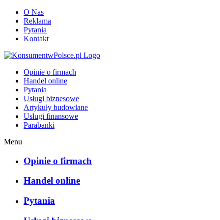
O Nas
Reklama
Pytania
Kontakt
KonsumentwPolsce.pl
Opinie o firmach
Handel online
Pytania
Usługi biznesowe
Artykuły budowlane
Usługi finansowe
Parabanki
Menu
Opinie o firmach
Handel online
Pytania