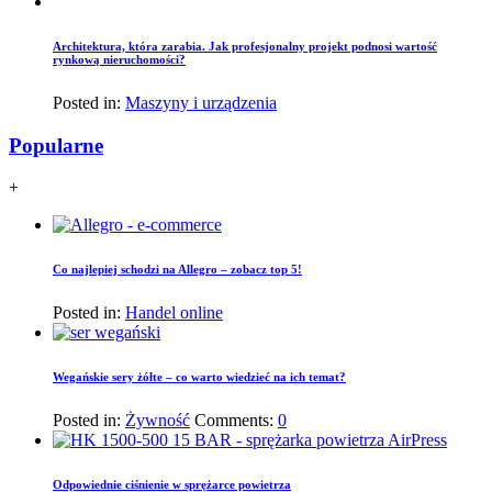
Architektura, która zarabia. Jak profesjonalny projekt podnosi wartość
rynkową nieruchomości?
Posted in:
Maszyny i urządzenia
Popularne
+
Co najlepiej schodzi na Allegro – zobacz top 5!
Posted in:
Handel online
Wegańskie sery żółte – co warto wiedzieć na ich temat?
Posted in:
Żywność
Comments:
0
Odpowiednie ciśnienie w sprężarce powietrza