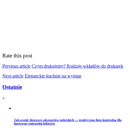
Rate this post
Previous article
Czym drukujemy? Rodzaje wkładów do drukarek
Next article
Eleganckie kuchnie na wymiar
Ostatnie
+
Jak ocenić dostawcę akcesoriów polerskich — praktyczna lista kontrolna dla
hurtowni i mieszalni lakierów