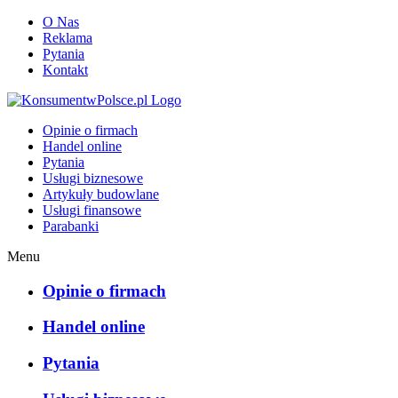
O Nas
Reklama
Pytania
Kontakt
KonsumentwPolsce.pl
Opinie o firmach
Handel online
Pytania
Usługi biznesowe
Artykuły budowlane
Usługi finansowe
Parabanki
Menu
Opinie o firmach
Handel online
Pytania