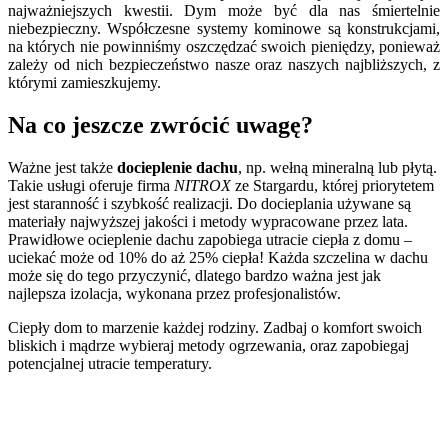
najważniejszych kwestii. Dym może być dla nas śmiertelnie
niebezpieczny. Współczesne systemy kominowe są konstrukcjami,
na których nie powinniśmy oszczędzać swoich pieniędzy, ponieważ
zależy od nich bezpieczeństwo nasze oraz naszych najbliższych, z
którymi zamieszkujemy.
Na co jeszcze zwrócić uwagę?
Ważne jest także
docieplenie dachu
, np. wełną mineralną lub płytą.
Takie usługi oferuje firma
NITROX
ze Stargardu, której priorytetem
jest staranność i szybkość realizacji. Do docieplania używane są
materiały najwyższej jakości i metody wypracowane przez lata.
Prawidłowe ocieplenie dachu zapobiega utracie ciepła z domu –
uciekać może od 10% do aż 25% ciepła! Każda szczelina w dachu
może się do tego przyczynić, dlatego bardzo ważna jest jak
najlepsza izolacja, wykonana przez profesjonalistów.
Ciepły dom to marzenie każdej rodziny. Zadbaj o komfort swoich
bliskich i mądrze wybieraj metody ogrzewania, oraz zapobiegaj
potencjalnej utracie temperatury.