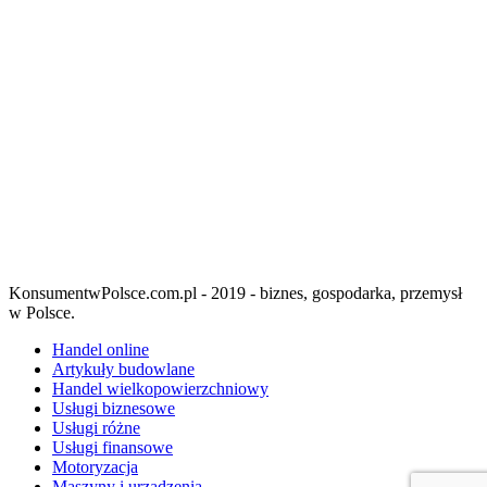
KonsumentwPolsce.com.pl - 2019 - biznes, gospodarka, przemysł
w Polsce.
Handel online
Artykuły budowlane
Handel wielkopowierzchniowy
Usługi biznesowe
Usługi różne
Usługi finansowe
Motoryzacja
Maszyny i urządzenia