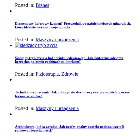
Posted in:
Biznes
Diament czy kolorowy kamień? Przewodnik po najpiękniejszych minerałach,
które idealnie wyrażą Twoje uczucia
Posted in:
Maszyny i urządzenia
Siedzący tryb życia a ból odcinka lędźwiowego. Jak skutecznie odciążyć
kręgosłup po ośmiu godzinach za biurkiem?
Posted in:
Fizjoterapia
,
Zdrowie
Technika ma znaczenie. Jak oduczyć się złych nawyków pływackich i poczuć
lekkość w wodzie?
Posted in:
Maszyny i urządzenia
Architektura, która zarabia. Jak profesjonalny projekt podnosi wartość
rynkową nieruchomości?