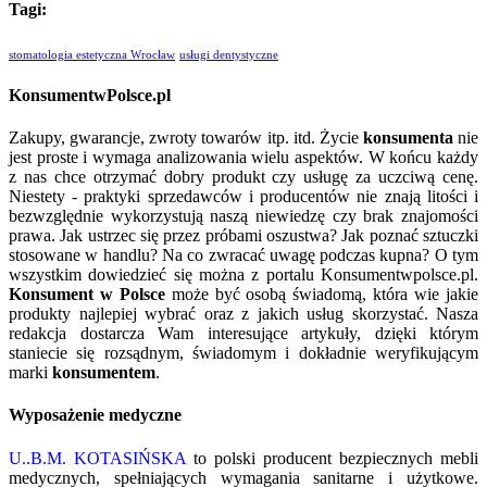
Tagi:
stomatologia estetyczna Wrocław
usługi dentystyczne
KonsumentwPolsce.pl
Zakupy, gwarancje, zwroty towarów itp. itd. Życie
konsumenta
nie
jest proste i wymaga analizowania wielu aspektów. W końcu każdy
z nas chce otrzymać dobry produkt czy usługę za uczciwą cenę.
Niestety - praktyki sprzedawców i producentów nie znają litości i
bezwzględnie wykorzystują naszą niewiedzę czy brak znajomości
prawa. Jak ustrzec się przez próbami oszustwa? Jak poznać sztuczki
stosowane w handlu? Na co zwracać uwagę podczas kupna? O tym
wszystkim dowiedzieć się można z portalu Konsumentwpolsce.pl.
Konsument w Polsce
może być osobą świadomą, która wie jakie
produkty najlepiej wybrać oraz z jakich usług skorzystać. Nasza
redakcja dostarcza Wam interesujące artykuły, dzięki którym
staniecie się rozsądnym, świadomym i dokładnie weryfikującym
marki
konsumentem
.
Wyposażenie medyczne
U..B.M. KOTASIŃSKA
to polski producent bezpiecznych mebli
medycznych, spełniających wymagania sanitarne i użytkowe.