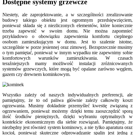
Dostępne systemy grzewcze
Niestety, ale zaprojektowanie, a w szczególności zrealizowanie
budowy takiego obiektu jest ogromnym przedsięwzięciem,
ponieważ składa się z niezliczonych elementów, które koniecznie
trzeba zapewnić w swoim domu. Nie można zapomnieć
przykładowo o obowiązku zapewnienia komfortu cieplnego
osobom zamieszkującym w domu. Jest to szalenie istotne,
szczególnie w porze jesiennej oraz zimowej. Bezsprzecznie musimy
o tym pamiętać, ponieważ w innym wypadku nie zapewnimy sobie
komfortowych warunków zamieszkiwania. W czasach
teraźniejszych mamy możliwość instalacji zróżnicowanych
systemów grzewczych, które mogą być opalane zarówno węglem,
gazem czy drewnem kominkowym.
Wszystko zależy od naszych indywidualnych preferencji, ale
pamiętajmy, że to od paliwa głównie zależy całkowity koszt
ogrzewania. Musimy dokładnie przemyśleć kwestię związaną z
ogrzewaniem, ponieważ możemy dzięki temu zaoszczędzić sporą
ilość środków pieniężnych, dzięki wybraniu optymalnych w
kontekście ekonomicznym dla siebie rozwiązań. Pamiętajmy, że
niezbędny jest również system kominowy, a nie tylko aparatura oraz
kocioł, ponieważ skuteczne odprowadzanie spalin jest jedną z