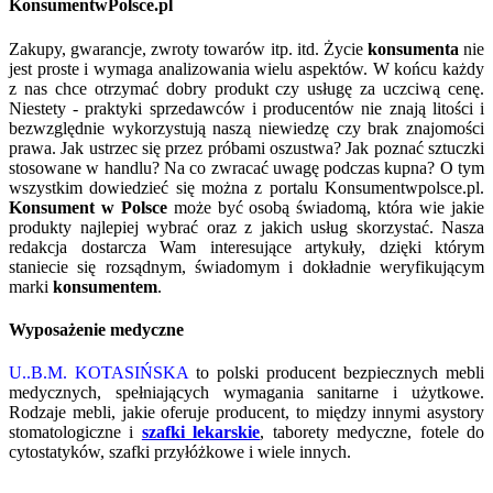
KonsumentwPolsce.pl
Zakupy, gwarancje, zwroty towarów itp. itd. Życie
konsumenta
nie
jest proste i wymaga analizowania wielu aspektów. W końcu każdy
z nas chce otrzymać dobry produkt czy usługę za uczciwą cenę.
Niestety - praktyki sprzedawców i producentów nie znają litości i
bezwzględnie wykorzystują naszą niewiedzę czy brak znajomości
prawa. Jak ustrzec się przez próbami oszustwa? Jak poznać sztuczki
stosowane w handlu? Na co zwracać uwagę podczas kupna? O tym
wszystkim dowiedzieć się można z portalu Konsumentwpolsce.pl.
Konsument w Polsce
może być osobą świadomą, która wie jakie
produkty najlepiej wybrać oraz z jakich usług skorzystać. Nasza
redakcja dostarcza Wam interesujące artykuły, dzięki którym
staniecie się rozsądnym, świadomym i dokładnie weryfikującym
marki
konsumentem
.
Wyposażenie medyczne
U..B.M. KOTASIŃSKA
to polski producent bezpiecznych mebli
medycznych, spełniających wymagania sanitarne i użytkowe.
Rodzaje mebli, jakie oferuje producent, to między innymi asystory
stomatologiczne i
szafki lekarskie
, taborety medyczne, fotele do
cytostatyków, szafki przyłóżkowe i wiele innych.