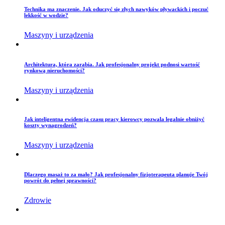
Technika ma znaczenie. Jak oduczyć się złych nawyków pływackich i poczuć
lekkość w wodzie?
Maszyny i urządzenia
Architektura, która zarabia. Jak profesjonalny projekt podnosi wartość
rynkową nieruchomości?
Maszyny i urządzenia
Jak inteligentna ewidencja czasu pracy kierowcy pozwala legalnie obniżyć
koszty wynagrodzeń?
Maszyny i urządzenia
Dlaczego masaż to za mało? Jak profesjonalny fizjoterapeuta planuje Twój
powrót do pełnej sprawności?
Zdrowie