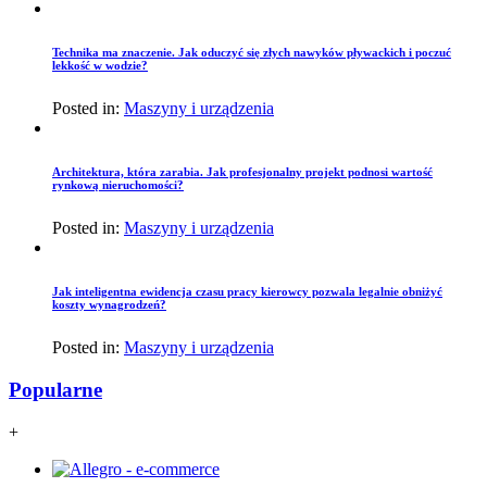
Technika ma znaczenie. Jak oduczyć się złych nawyków pływackich i poczuć
lekkość w wodzie?
Posted in:
Maszyny i urządzenia
Architektura, która zarabia. Jak profesjonalny projekt podnosi wartość
rynkową nieruchomości?
Posted in:
Maszyny i urządzenia
Jak inteligentna ewidencja czasu pracy kierowcy pozwala legalnie obniżyć
koszty wynagrodzeń?
Posted in:
Maszyny i urządzenia
Popularne
+