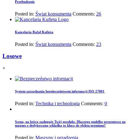
Przebudzenie
Posted in:
Świat konsumenta
Comments:
26
Kancelaria Rafał Kufieta
Posted in:
Świat konsumenta
Comments:
23
Losowe
+
System zarządzania bezpieczeństwem informacji ISO 27001
Posted in:
Technika i technologia
Comments:
0
Scena, na którą zasługuje Twój produkt. Dlaczego pudełko prezentowe na
magnes z dedykowaną wkładką to klucz do efektu premium?
Posted in:
Maszyny i urządzenia