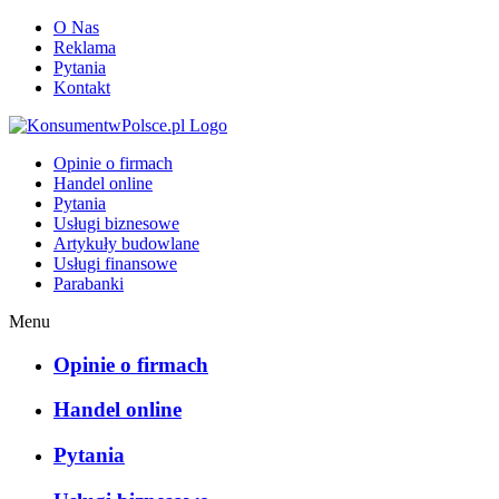
O Nas
Reklama
Pytania
Kontakt
KonsumentwPolsce.pl
Opinie o firmach
Handel online
Pytania
Usługi biznesowe
Artykuły budowlane
Usługi finansowe
Parabanki
Menu
Opinie o firmach
Handel online
Pytania