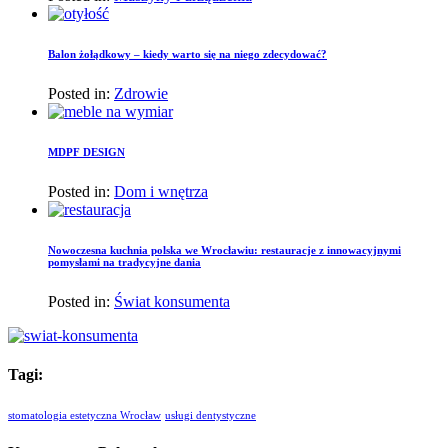
Balon żołądkowy – kiedy warto się na niego zdecydować?
Posted in:
Zdrowie
MDPF DESIGN
Posted in:
Dom i wnętrza
Nowoczesna kuchnia polska we Wrocławiu: restauracje z innowacyjnymi
pomysłami na tradycyjne dania
Posted in:
Świat konsumenta
Tagi:
stomatologia estetyczna Wrocław
usługi dentystyczne