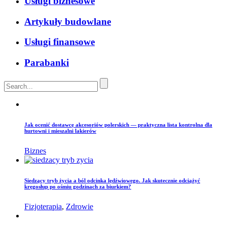
Usługi biznesowe
Artykuły budowlane
Usługi finansowe
Parabanki
Jak ocenić dostawcę akcesoriów polerskich — praktyczna lista kontrolna dla
hurtowni i mieszalni lakierów
Biznes
Siedzący tryb życia a ból odcinka lędźwiowego. Jak skutecznie odciążyć
kręgosłup po ośmiu godzinach za biurkiem?
Fizjoterapia
,
Zdrowie