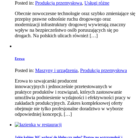
Posted in:
Produkcja przemysłowa
,
Usługi różne
Obecnie nowoczesne technologie oraz szybko zmieniające się
przepisy prawne odnośnie ruchu drogowego oraz
modernizacji infrastruktury drogowej wywierają znaczny
wpływ na bezpieczeństwo osób poruszających się po
drogach. Na polskich ulicach również […]
Erowa
Posted in:
Maszyny i urządzenia
,
Produkcja przemysłowa
Erowa to szwajcarski producent
innowacyjnych i jednocześnie przetestowanych w
praktyce produktów i rozwiązań, których zastosowanie
umożliwia podniesienie wydajności i efektywności pracy w
zakładach produkcyjnych. Zakres kompleksowej oferty
obejmuje nie tylko profesjonalne doradztwo w wyborze
odpowiedniej koncepcji, […]
Jakie kabiny WC wybrać do klubu czy pubu? Postaw na wytrzymałość i