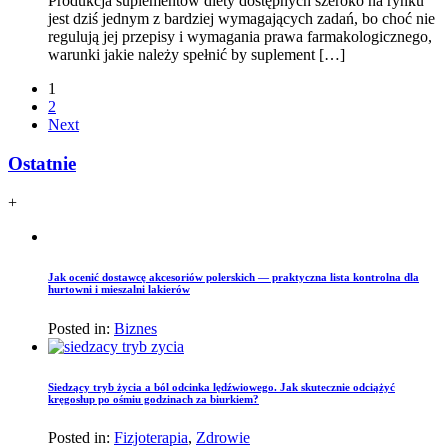
Produkcja suplementów diety dostępnych szeroko na rynku
jest dziś jednym z bardziej wymagających zadań, bo choć nie
regulują jej przepisy i wymagania prawa farmakologicznego,
warunki jakie należy spełnić by suplement […]
1
2
Next
Ostatnie
+
Jak ocenić dostawcę akcesoriów polerskich — praktyczna lista kontrolna dla
hurtowni i mieszalni lakierów
Posted in:
Biznes
Siedzący tryb życia a ból odcinka lędźwiowego. Jak skutecznie odciążyć
kręgosłup po ośmiu godzinach za biurkiem?
Posted in:
Fizjoterapia
,
Zdrowie