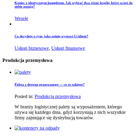
Koniec z identycznym kompletem. Jak wybrać dwa różne krążki, które wciąż do
siebie pasują?
Wesele
Co decyduje o tym, jaką opinię wystawi Ci klient?
Usługi biznesowe
,
Usługi finansowe
Produkcja przemysłowa
Paleta z drewna prasowanego — co to takiego?
Posted in:
Produkcja przemysłowa
W branży logistycznej palety są wyposażeniem, którego
używa się każdego dnia, gdyż korzystają z nich wszystkie
firmy zajmujące się dystrybucją towarów.