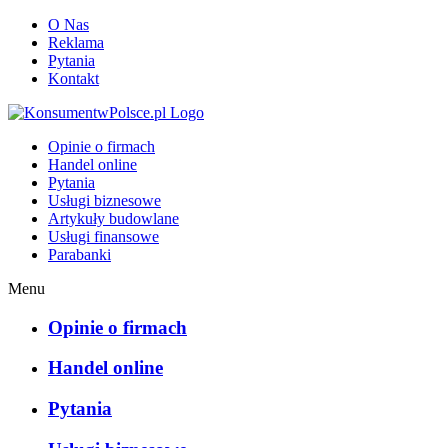
O Nas
Reklama
Pytania
Kontakt
KonsumentwPolsce.pl
Opinie o firmach
Handel online
Pytania
Usługi biznesowe
Artykuły budowlane
Usługi finansowe
Parabanki
Menu
Opinie o firmach
Handel online
Pytania