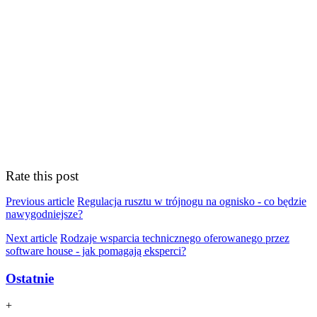
Rate this post
Previous article
Regulacja rusztu w trójnogu na ognisko - co będzie
nawygodniejsze?
Next article
Rodzaje wsparcia technicznego oferowanego przez
software house - jak pomagają eksperci?
Ostatnie
+