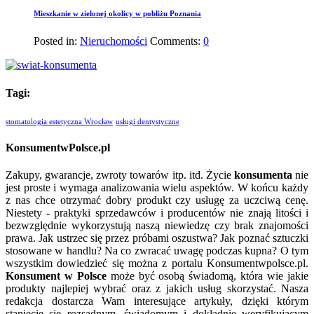
Mieszkanie w zielonej okolicy w pobliżu Poznania
Posted in:
Nieruchomości
Comments:
0
Tagi:
stomatologia estetyczna Wrocław
usługi dentystyczne
KonsumentwPolsce.pl
Zakupy, gwarancje, zwroty towarów itp. itd. Życie
konsumenta
nie
jest proste i wymaga analizowania wielu aspektów. W końcu każdy
z nas chce otrzymać dobry produkt czy usługę za uczciwą cenę.
Niestety - praktyki sprzedawców i producentów nie znają litości i
bezwzględnie wykorzystują naszą niewiedzę czy brak znajomości
prawa. Jak ustrzec się przez próbami oszustwa? Jak poznać sztuczki
stosowane w handlu? Na co zwracać uwagę podczas kupna? O tym
wszystkim dowiedzieć się można z portalu Konsumentwpolsce.pl.
Konsument w Polsce
może być osobą świadomą, która wie jakie
produkty najlepiej wybrać oraz z jakich usług skorzystać. Nasza
redakcja dostarcza Wam interesujące artykuły, dzięki którym
staniecie się rozsądnym, świadomym i dokładnie weryfikującym