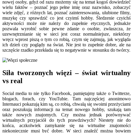
nowej osoby, gdyż od razu możemy się na temat kogoś dowiedzieć
wielu faktów – poznać jego pełne imię oraz nazwisko, zobaczyć
wiele zdjęć, z różnych lat, poznać zainteresowania, ulubione filmy,
muzykę czy sprawdzić co jest czyimś hobby. Śledzenie czyichś
aktywności może nie należy do zupełnie etycznych, jednakże
pozwala wyrobić sobie pewne zdanie o osobie, zwłaszcza, że
uzewnętrznianie się w sieci jest coraz normalniejsze, niektórzy
wręcz wprost piszą o tym co robią, czym się zajmują, jak wygląda
ich dzień czy poglądy na świat. Nie jest to zupełnie dobre, ale na
szczęście rzadko przekłada się to negatywnie w stosunku do twórcy.
Siła tworzonych więzi – świat wirtualny
vs real
Social media to nie tylko Facebook, pamiętajmy także o Twitterze,
blogach, forach, czy YouTubie. Tam najczęściej anonimowo
Internauci pokazują kim są, co robią, chwalą się swoimi przeżyciami
oraz poszukują informacji na temat nowego hobby, szukają tam
także nowych znajomych. Czy można jednak porównywać
wirtualnych przyjaciół do tych prawdziwych? Niestety nie do
końca, aczkolwiek zamykanie się na wirtualne znajomości
niekoniecznie musi być dobre. W sieci znaleźć można bowiem