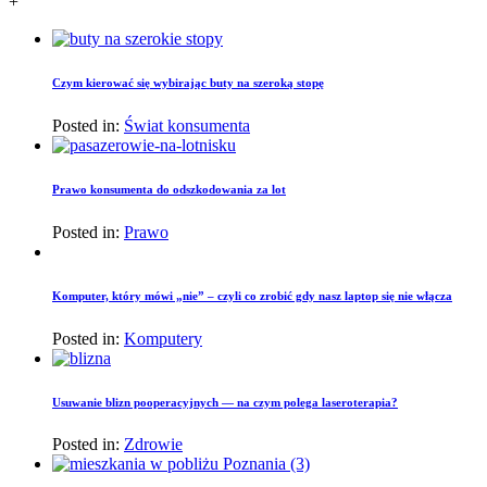
+
Czym kierować się wybirając buty na szeroką stopę
Posted in:
Świat konsumenta
Prawo konsumenta do odszkodowania za lot
Posted in:
Prawo
Komputer, który mówi „nie” – czyli co zrobić gdy nasz laptop się nie włącza
Posted in:
Komputery
Usuwanie blizn pooperacyjnych — na czym polega laseroterapia?
Posted in:
Zdrowie