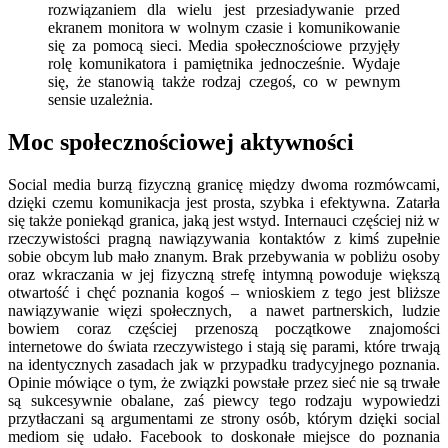
rozwiązaniem dla wielu jest przesiadywanie przed
ekranem monitora w wolnym czasie i komunikowanie
się za pomocą sieci. Media społecznościowe przyjęły
rolę komunikatora i pamiętnika jednocześnie. Wydaje
się, że stanowią także rodzaj czegoś, co w pewnym
sensie uzależnia.
Moc społecznościowej aktywności
Social media burzą fizyczną granicę między dwoma rozmówcami,
dzięki czemu komunikacja jest prosta, szybka i efektywna. Zatarła
się także poniekąd granica, jaką jest wstyd. Internauci częściej niż w
rzeczywistości pragną nawiązywania kontaktów z kimś zupełnie
sobie obcym lub mało znanym. Brak przebywania w pobliżu osoby
oraz wkraczania w jej fizyczną strefę intymną powoduje większą
otwartość i chęć poznania kogoś – wnioskiem z tego jest bliższe
nawiązywanie więzi społecznych, a nawet partnerskich, ludzie
bowiem coraz częściej przenoszą początkowe znajomości
internetowe do świata rzeczywistego i stają się parami, które trwają
na identycznych zasadach jak w przypadku tradycyjnego poznania.
Opinie mówiące o tym, że związki powstałe przez sieć nie są trwałe
są sukcesywnie obalane, zaś piewcy tego rodzaju wypowiedzi
przytłaczani są argumentami ze strony osób, którym dzięki social
mediom się udało. Facebook to doskonałe miejsce do poznania