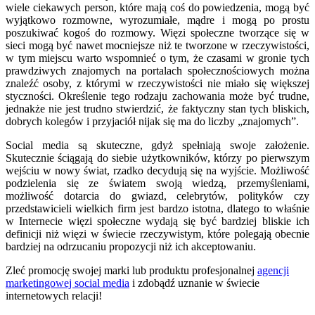
wiele ciekawych person, które mają coś do powiedzenia, mogą być
wyjątkowo rozmowne, wyrozumiałe, mądre i mogą po prostu
poszukiwać kogoś do rozmowy. Więzi społeczne tworzące się w
sieci mogą być nawet mocniejsze niż te tworzone w rzeczywistości,
w tym miejscu warto wspomnieć o tym, że czasami w gronie tych
prawdziwych znajomych na portalach społecznościowych można
znaleźć osoby, z którymi w rzeczywistości nie miało się większej
styczności. Określenie tego rodzaju zachowania może być trudne,
jednakże nie jest trudno stwierdzić, że faktyczny stan tych bliskich,
dobrych kolegów i przyjaciół nijak się ma do liczby „znajomych”.
Social media są skuteczne, gdyż spełniają swoje założenie.
Skutecznie ściągają do siebie użytkowników, którzy po pierwszym
wejściu w nowy świat, rzadko decydują się na wyjście. Możliwość
podzielenia się ze światem swoją wiedzą, przemyśleniami,
możliwość dotarcia do gwiazd, celebrytów, polityków czy
przedstawicieli wielkich firm jest bardzo istotna, dlatego to właśnie
w Internecie więzi społeczne wydają się być bardziej bliskie ich
definicji niż więzi w świecie rzeczywistym, które polegają obecnie
bardziej na odrzucaniu propozycji niż ich akceptowaniu.
Zleć promocję swojej marki lub produktu profesjonalnej
agencji
marketingowej social media
i zdobądź uznanie w świecie
internetowych relacji!