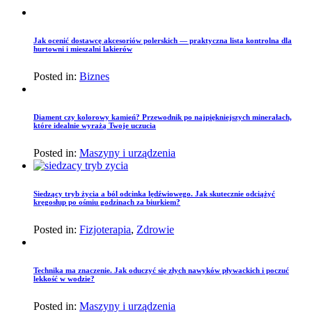
Jak ocenić dostawcę akcesoriów polerskich — praktyczna lista kontrolna dla
hurtowni i mieszalni lakierów
Posted in:
Biznes
Diament czy kolorowy kamień? Przewodnik po najpiękniejszych minerałach,
które idealnie wyrażą Twoje uczucia
Posted in:
Maszyny i urządzenia
Siedzący tryb życia a ból odcinka lędźwiowego. Jak skutecznie odciążyć
kręgosłup po ośmiu godzinach za biurkiem?
Posted in:
Fizjoterapia
,
Zdrowie
Technika ma znaczenie. Jak oduczyć się złych nawyków pływackich i poczuć
lekkość w wodzie?
Posted in:
Maszyny i urządzenia