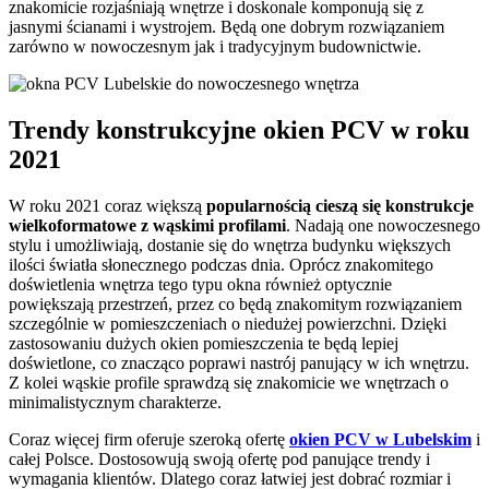
znakomicie rozjaśniają wnętrze i doskonale komponują się z
jasnymi ścianami i wystrojem. Będą one dobrym rozwiązaniem
zarówno w nowoczesnym jak i tradycyjnym budownictwie.
Trendy konstrukcyjne okien PCV w roku
2021
W roku 2021 coraz większą
popularnością cieszą się konstrukcje
wielkoformatowe z wąskimi profilami
. Nadają one nowoczesnego
stylu i umożliwiają, dostanie się do wnętrza budynku większych
ilości światła słonecznego podczas dnia. Oprócz znakomitego
doświetlenia wnętrza tego typu okna również optycznie
powiększają przestrzeń, przez co będą znakomitym rozwiązaniem
szczególnie w pomieszczeniach o niedużej powierzchni. Dzięki
zastosowaniu dużych okien pomieszczenia te będą lepiej
doświetlone, co znacząco poprawi nastrój panujący w ich wnętrzu.
Z kolei wąskie profile sprawdzą się znakomicie we wnętrzach o
minimalistycznym charakterze.
Coraz więcej firm oferuje szeroką ofertę
okien PCV w Lubelskim
i
całej Polsce. Dostosowują swoją ofertę pod panujące trendy i
wymagania klientów. Dlatego coraz łatwiej jest dobrać rozmiar i