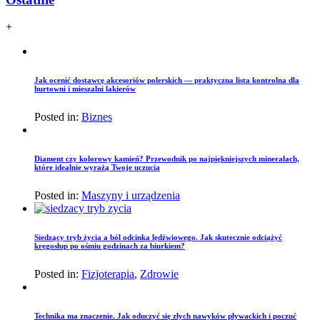
+
Jak ocenić dostawcę akcesoriów polerskich — praktyczna lista kontrolna dla
hurtowni i mieszalni lakierów
Posted in:
Biznes
Diament czy kolorowy kamień? Przewodnik po najpiękniejszych minerałach,
które idealnie wyrażą Twoje uczucia
Posted in:
Maszyny i urządzenia
Siedzący tryb życia a ból odcinka lędźwiowego. Jak skutecznie odciążyć
kręgosłup po ośmiu godzinach za biurkiem?
Posted in:
Fizjoterapia
,
Zdrowie
Technika ma znaczenie. Jak oduczyć się złych nawyków pływackich i poczuć