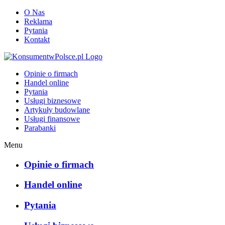
O Nas
Reklama
Pytania
Kontakt
KonsumentwPolsce.pl
Opinie o firmach
Handel online
Pytania
Usługi biznesowe
Artykuły budowlane
Usługi finansowe
Parabanki
Menu
Opinie o firmach
Handel online
Pytania