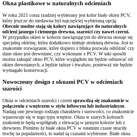
Okna plastikowe w naturalnych odcieniach
W roku 2021 coraz rzadziej wybierany jest kolor biały okien PCV,
który jeszcze do niedawna był najczęściej wybieraną opcją.
Obecnie modne stają się kolory nawiązujące do naturalnych
odcieni jasnego i ciemnego drewna, szarości czy nawet czerni.
W przypadku okien w kolorze nawiązującym do drewna stosuje się
specjalną okleinę, która dodatkowo imituje strukturą drewna. Jest to
znakomite rozwiązanie, które dopiero z bliska pozwala odróżnić czy
dane okno jest drewniane, czy wykonane z PCV. W taki sposób
można zakupić okno PCV, które wyglądem nie będzie odstawać od
okien drewnianych, a będzie tańsze i trwalsze, ponieważ nie będzie
wymagało konserwacji.
Nowoczesny design z oknami PCV w odcieniach
szarości
Okna w odcieniach szarości i czerni
sprawdzą się znakomicie w
połączeniu z wnętrzem w stylu loftowym lub industrialnym
.
Nadają one pewnego rodzaju charakteru i surowości, co znakomicie
wpasowuje się w tego typu wnętrze. Okna w szarych kolorach
znakomicie będą współgrały z elewacją w jasnym kolorze lub z
drewnem. Pomimo że białe okna PCV w ostatnim czasie straciły
trochę na popularności, to nadal są czasami wybierane. Białe okna