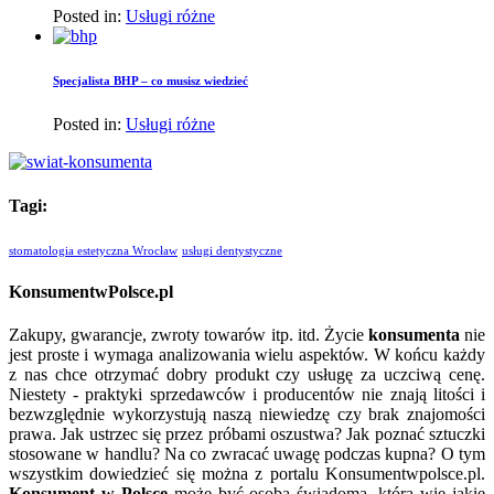
Posted in:
Usługi różne
Specjalista BHP – co musisz wiedzieć
Posted in:
Usługi różne
Tagi:
stomatologia estetyczna Wrocław
usługi dentystyczne
KonsumentwPolsce.pl
Zakupy, gwarancje, zwroty towarów itp. itd. Życie
konsumenta
nie
jest proste i wymaga analizowania wielu aspektów. W końcu każdy
z nas chce otrzymać dobry produkt czy usługę za uczciwą cenę.
Niestety - praktyki sprzedawców i producentów nie znają litości i
bezwzględnie wykorzystują naszą niewiedzę czy brak znajomości
prawa. Jak ustrzec się przez próbami oszustwa? Jak poznać sztuczki
stosowane w handlu? Na co zwracać uwagę podczas kupna? O tym
wszystkim dowiedzieć się można z portalu Konsumentwpolsce.pl.
Konsument w Polsce
może być osobą świadomą, która wie jakie