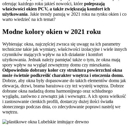
oferując każdego roku jakieś nowości, które
polepszają
właściwości okien PCV, a także zwiększają komfort ich
użytkowania
. Jakie trendy panują w 2021 roku na rynku okien i co
warto wiedzieć na ich temat?
Modne kolory okien w 2021 roku
Wybierając okna, najczęściej zwraca się uwagę na ich parametry
techniczne takie jak wymiary, właściwości izolacyjne i wiele innych
czynników mających wpływ na ich działanie i komfort
użytkowania. Jednak należy pamiętać także o tym, że okna mają
spory wpływ na wygląd zewnętrzny domu czy mieszkania.
Odpowiednio dobrany kolor czy struktura powierzchni okna
może świetnie podkreślić charakter wnętrza i otoczenia domu.
Dobrze, aby okna były dopasowane do takich elementów domu jak
elewacja, drzwi, brama barażowa czy też wystrój wnętrza. Dobrze
dobrane okna nadadzą domu harmonijnego oraz schludnego
wyglądu, zarówno z zewnątrz jak i wewnątrz. A ich spora wielkość
i zastosowanie cienkich profili, dostarczy dużej ilości światła
słonecznego podczas dnia, co zdecydowanie poprawi nastrój we
wnętrzu.