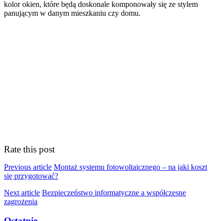
kolor okien, które będą doskonale komponowały się ze stylem
panującym w danym mieszkaniu czy domu.
Rate this post
Previous article
Montaż systemu fotowoltaicznego – na jaki koszt
się przygotować?
Next article
Bezpieczeństwo informatyczne a współczesne
zagrożenia
Ostatnie