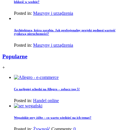
lekkość w wodzie?
Posted in:
Maszyny i urządzenia
Architektura, która zarabia. Jak profesjonalny projekt podnosi wartość
rynkową nieruchomości?
Posted in:
Maszyny i urządzenia
Popularne
+
Co najlepiej schodzi na Allegro – zobacz top 5!
Posted in:
Handel online
Wegańskie sery żółte – co warto wiedzieć na ich temat?
Posted in:
Żywność
Comments:
0