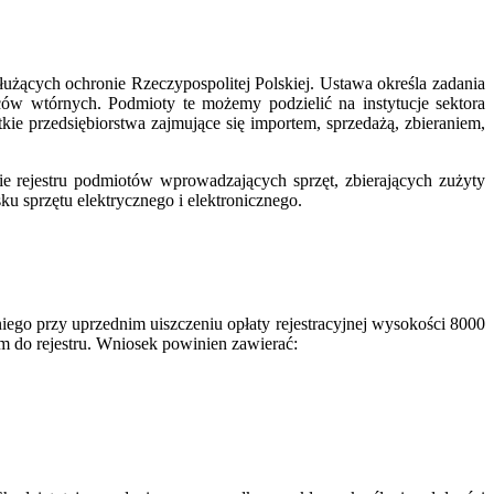
żących ochronie Rzeczypospolitej Polskiej. Ustawa określa zadania
ów wtórnych. Podmioty te możemy podzielić na instytucje sektora
tkie przedsiębiorstwa zajmujące się importem, sprzedażą, zbieraniem,
ie rejestru podmiotów wprowadzających sprzęt, zbierających zużyty
u sprzętu elektrycznego i elektronicznego.
go przy uprzednim uiszczeniu opłaty rejestracyjnej wysokości 8000
 do rejestru. Wniosek powinien zawierać: