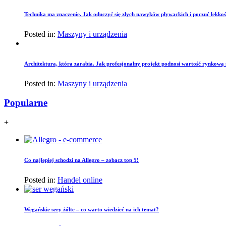
Technika ma znaczenie. Jak oduczyć się złych nawyków pływackich i poczuć lekko
Posted in:
Maszyny i urządzenia
Architektura, która zarabia. Jak profesjonalny projekt podnosi wartość rynkową
Posted in:
Maszyny i urządzenia
Popularne
+
Co najlepiej schodzi na Allegro – zobacz top 5!
Posted in:
Handel online
Wegańskie sery żółte – co warto wiedzieć na ich temat?