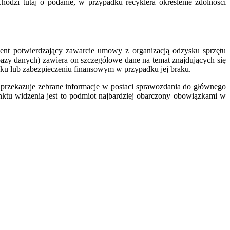
hodzi tutaj o podanie, w przypadku recyklera określenie zdolności
t potwierdzający zawarcie umowy z organizacją odzysku sprzętu
(bazy danych) zawiera on szczegółowe dane na temat znajdujących się
sku lub zabezpieczeniu finansowym w przypadku jej braku.
 przekazuje zebrane informacje w postaci sprawozdania do głównego
ktu widzenia jest to podmiot najbardziej obarczony obowiązkami w