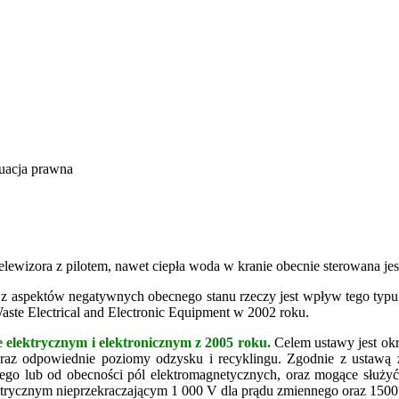
uacja prawna
elewizora z pilotem, nawet ciepła woda w kranie obecnie sterowana je
 z aspektów negatywnych obecnego stanu rzeczy jest wpływ tego typu 
aste Electrical and Electronic Equipment w 2002 roku.
elektrycznym i elektronicznym z 2005 roku.
Celem ustawy jest okr
az odpowiednie poziomy odzysku i recyklingu. Zgodnie z ustawą za 
nego lub od obecności pól elektromagnetycznych, oraz mogące służyć
ktrycznym nieprzekraczającym 1 000 V dla prądu zmiennego oraz 1500 