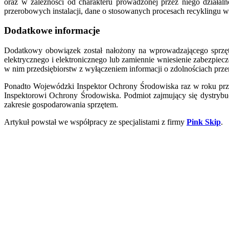
oraz w zależności od charakteru prowadzonej przez niego działaln
przerobowych instalacji, dane o stosowanych procesach recyklingu w
Dodatkowe informacje
Dodatkowy obowiązek został nałożony na wprowadzającego sprzę
elektrycznego i elektronicznego lub zamiennie wniesienie zabezpiec
w nim przedsiębiorstw z wyłączeniem informacji o zdolnościach prz
Ponadto Wojewódzki Inspektor Ochrony Środowiska raz w roku przep
Inspektorowi Ochrony Środowiska. Podmiot zajmujący się dystrybu
zakresie gospodarowania sprzętem.
Artykuł powstał we współpracy ze specjalistami z firmy
Pink Skip
.