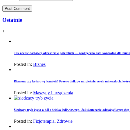
Ostatnie
+
Jak ocenić dostawcę akcesoriów polerskich — praktyczna lista kontrolna dla hurto
Posted in:
Biznes
Diament czy kolorowy kamień? Przewodnik po najpiękniejszych minerałach, które
Posted in:
Maszyny i urządzenia
Siedzący tryb życia a ból odcinka lędźwiowego. Jak skutecznie odciążyć kręgosłu
Posted in:
Fizjoterapia
,
Zdrowie