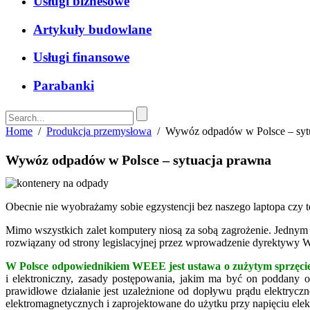
Usługi biznesowe
Artykuły budowlane
Usługi finansowe
Parabanki
Home
/
Produkcja przemysłowa
/
Wywóz odpadów w Polsce – syt
Wywóz odpadów w Polsce – sytuacja prawna
Obecnie nie wyobrażamy sobie egzystencji bez naszego laptopa czy t
Mimo wszystkich zalet komputery niosą za sobą zagrożenie. Jednym
rozwiązany od strony legislacyjnej przez wprowadzenie dyrektywy W
W Polsce odpowiednikiem WEEE jest ustawa o zużytym sprzęcie 
i elektroniczny, zasady postępowania, jakim ma być on poddany or
prawidłowe działanie jest uzależnione od dopływu prądu elektrycz
elektromagnetycznych i zaprojektowane do użytku przy napięciu ele