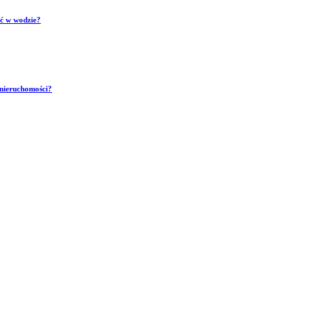
ść w wodzie?
 nieruchomości?