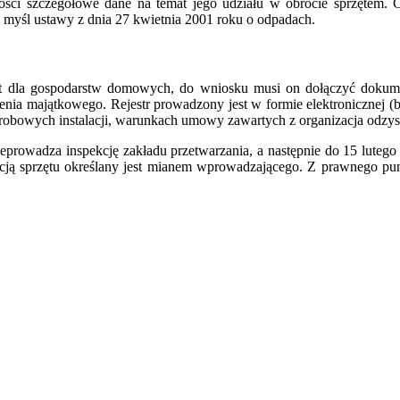
ości szczegółowe dane na temat jego udziału w obrocie sprzętem. C
 myśl ustawy z dnia 27 kwietnia 2001 roku o odpadach.
t dla gospodarstw domowych, do wniosku musi on dołączyć dokumen
zenia majątkowego. Rejestr prowadzony jest w formie elektronicznej 
erobowych instalacji, warunkach umowy zawartych z organizacja odzy
rowadza inspekcję zakładu przetwarzania, a następnie do 15 lutego
cją sprzętu określany jest mianem wprowadzającego. Z prawnego pun