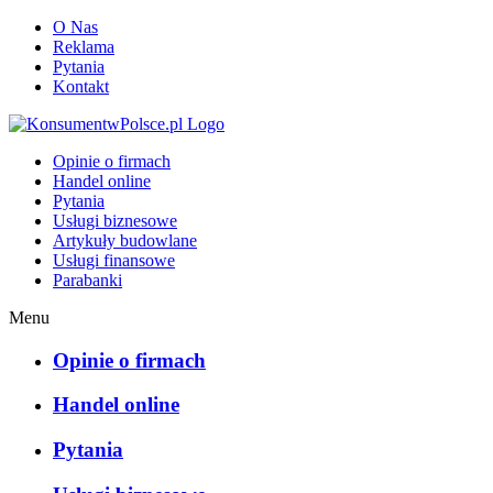
O Nas
Reklama
Pytania
Kontakt
KonsumentwPolsce.pl
Opinie o firmach
Handel online
Pytania
Usługi biznesowe
Artykuły budowlane
Usługi finansowe
Parabanki
Menu
Opinie o firmach
Handel online
Pytania