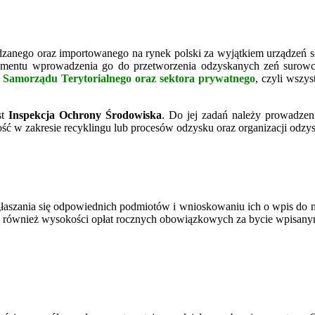
zanego oraz importowanego na rynek polski za wyjątkiem urządzeń słu
momentu wprowadzenia go do przetworzenia odzyskanych zeń surowc
 Samorządu Terytorialnego oraz sektora prywatnego
, czyli wszys
st
Inspekcja Ochrony Środowiska
. Do jej zadań należy prowadzen
ć w zakresie recyklingu lub procesów odzysku oraz organizacji odzysk
aszania się odpowiednich podmiotów i wnioskowaniu ich o wpis do nie
ą również wysokości opłat rocznych obowiązkowych za bycie wpisanym