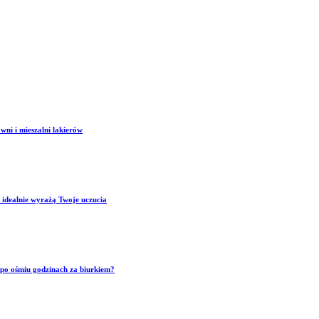
wni i mieszalni lakierów
 idealnie wyrażą Twoje uczucia
p po ośmiu godzinach za biurkiem?