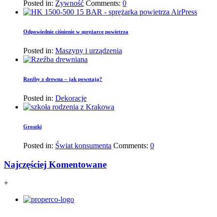
Posted in:
Żywność
Comments:
0
Odpowiednie ciśnienie w sprężarce powietrza
Posted in:
Maszyny i urządzenia
Rzeźby z drewna – jak powstają?
Posted in:
Dekoracje
Groszki
Posted in:
Świat konsumenta
Comments:
0
Najczęściej Komentowane
+