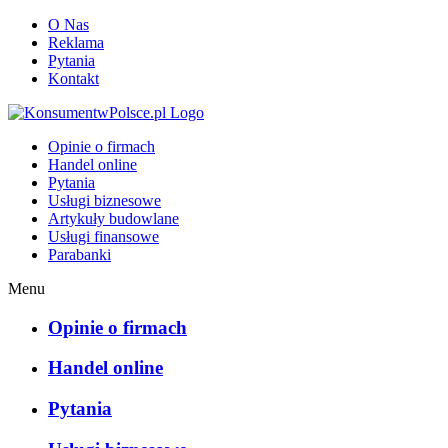
O Nas
Reklama
Pytania
Kontakt
KonsumentwPolsce.pl
Opinie o firmach
Handel online
Pytania
Usługi biznesowe
Artykuły budowlane
Usługi finansowe
Parabanki
Menu
Opinie o firmach
Handel online
Pytania