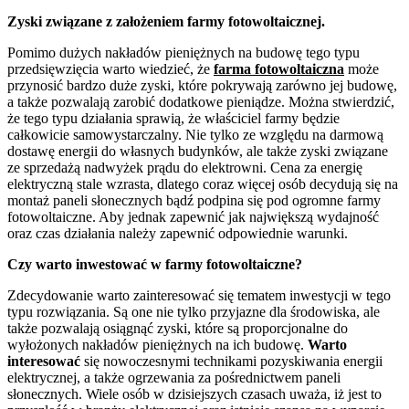
Zyski związane z założeniem farmy fotowoltaicznej.
Pomimo dużych nakładów pieniężnych na budowę tego typu
przedsięwzięcia warto wiedzieć, że
farma fotowoltaiczna
może
przynosić bardzo duże zyski, które pokrywają zarówno jej budowę,
a także pozwalają zarobić dodatkowe pieniądze. Można stwierdzić,
że tego typu działania sprawią, że właściciel farmy będzie
całkowicie samowystarczalny. Nie tylko ze względu na darmową
dostawę energii do własnych budynków, ale także zyski związane
ze sprzedażą nadwyżek prądu do elektrowni. Cena za energię
elektryczną stale wzrasta, dlatego coraz więcej osób decydują się na
montaż paneli słonecznych bądź podpina się pod ogromne farmy
fotowoltaiczne. Aby jednak zapewnić jak największą wydajność
oraz czas działania należy zapewnić odpowiednie warunki.
Czy warto inwestować w farmy fotowoltaiczne?
Zdecydowanie warto zainteresować się tematem inwestycji w tego
typu rozwiązania. Są one nie tylko przyjazne dla środowiska, ale
także pozwalają osiągnąć zyski, które są proporcjonalne do
wyłożonych nakładów pieniężnych na ich budowę.
Warto
interesować
się nowoczesnymi technikami pozyskiwania energii
elektrycznej, a także ogrzewania za pośrednictwem paneli
słonecznych. Wiele osób w dzisiejszych czasach uważa, iż jest to