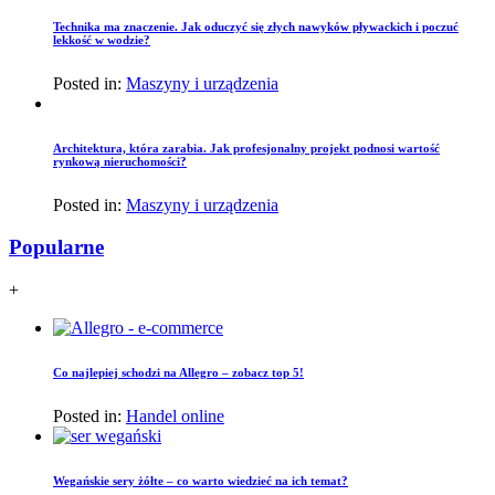
Technika ma znaczenie. Jak oduczyć się złych nawyków pływackich i poczuć
lekkość w wodzie?
Posted in:
Maszyny i urządzenia
Architektura, która zarabia. Jak profesjonalny projekt podnosi wartość
rynkową nieruchomości?
Posted in:
Maszyny i urządzenia
Popularne
+
Co najlepiej schodzi na Allegro – zobacz top 5!
Posted in:
Handel online
Wegańskie sery żółte – co warto wiedzieć na ich temat?