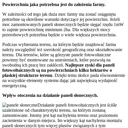
Powierzchnia jaka potrzebna jest do założenia farmy.
W zależności od tego jak duża moc farmy ma zostać osiągnięta
potrzebne są określone warunki dotyczące jej powierzchni. Jeżeli
moc zamontowanych paneli słonecznych będzie sięgać rzędu 1mW
to zajmie powierzchnię minimum 2ha. Dla większych mocy
przerobowych potrzebna będzie o wiele większa powierzchnia.
Podczas wybierania terenu, na którym będzie znajdować farma
należy uwzględnić też szerokość geograficzną oraz ukształtowanie
terenu. Dla terenów, które są górzyste panele fotowoltaiczne
powinny być montowane na uniesieniach, które pozwolą na
swobodną ich pracę bez zakłóceń.
Najlepsze zyski dla paneli
fotowoltaicznych są na powierzchniach kilku hektarów o
płaskiej strukturze terenu
. Dzięki temu słońce pada równomiernie
na wszystkie elementy systemu dając jak największą wydajność
energetyczną.
Wpływ otoczenia na działanie paneli słonecznych.
Działanie paneli fotowoltaicznych jest ściśle
uzależnione od charakterystyki terenu, na którym zostaną
zamontowane. Istotny jest kąt nachylenia terenu oraz poziomom
zacienienia w danym miejscu. Im większy kąt nachylenia montażu
paneli słonecznych tym więcej plusów związanych z tym