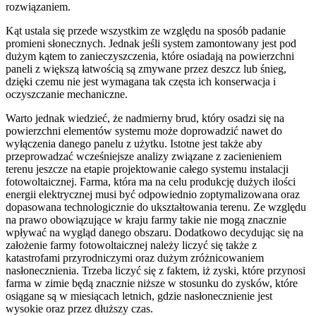
rozwiązaniem.
Kąt ustala się przede wszystkim ze względu na sposób padanie
promieni słonecznych. Jednak jeśli system zamontowany jest pod
dużym kątem to zanieczyszczenia, które osiadają na powierzchni
paneli z większą łatwością są zmywane przez deszcz lub śnieg,
dzięki czemu nie jest wymagana tak częsta ich konserwacja i
oczyszczanie mechaniczne.
Warto jednak wiedzieć, że nadmierny brud, który osadzi się na
powierzchni elementów systemu może doprowadzić nawet do
wyłączenia danego panelu z użytku. Istotne jest także aby
przeprowadzać wcześniejsze analizy związane z zacienieniem
terenu jeszcze na etapie projektowanie całego systemu instalacji
fotowoltaicznej. Farma, która ma na celu produkcję dużych ilości
energii elektrycznej musi być odpowiednio zoptymalizowana oraz
dopasowana technologicznie do ukształtowania terenu. Ze względu
na prawo obowiązujące w kraju farmy takie nie mogą znacznie
wpływać na wygląd danego obszaru. Dodatkowo decydując się na
założenie farmy fotowoltaicznej należy liczyć się także z
katastrofami przyrodniczymi oraz dużym zróżnicowaniem
nasłonecznienia. Trzeba liczyć się z faktem, iż zyski, które przynosi
farma w zimie będą znacznie niższe w stosunku do zysków, które
osiągane są w miesiącach letnich, gdzie nasłonecznienie jest
wysokie oraz przez dłuższy czas.