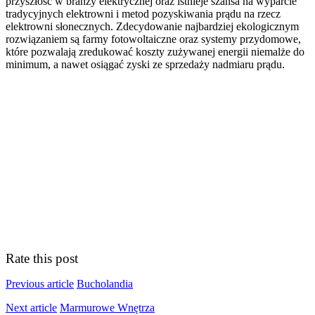
przyszłość w branży elektrycznej oraz istnieje szansa na wyparcie
tradycyjnych elektrowni i metod pozyskiwania prądu na rzecz
elektrowni słonecznych. Zdecydowanie najbardziej ekologicznym
rozwiązaniem są farmy fotowoltaiczne oraz systemy przydomowe,
które pozwalają zredukować koszty zużywanej energii niemalże do
minimum, a nawet osiągać zyski ze sprzedaży nadmiaru prądu.
Rate this post
Previous article
Bucholandia
Next article
Marmurowe Wnętrza