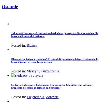
Ostatnie
+
Jak ocenić dostawcę akcesoriów polerskich — praktyczna lista kontrolna dla
hurtowni i mieszalni lakierów
Posted in:
Biznes
Diament czy kolorowy kamień? Przewodnik po najpiękniejszych minerałach,
które idealnie wyrażą Twoje uczucia
Posted in:
Maszyny i urządzenia
Siedzący tryb życia a ból odcinka lędźwiowego. Jak skutecznie odciążyć
kręgosłup po ośmiu godzinach za biurkiem?
Posted in:
Fizjoterapia
,
Zdrowie