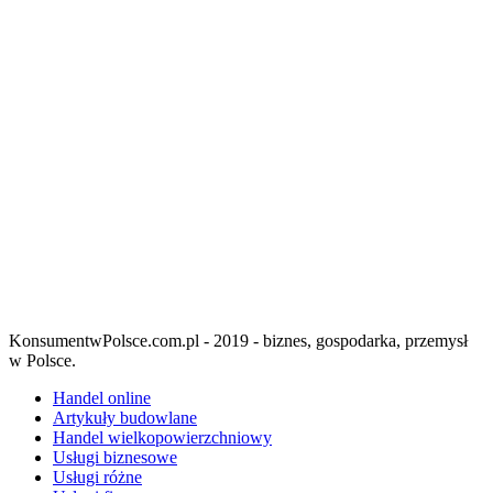
KonsumentwPolsce.com.pl - 2019 - biznes, gospodarka, przemysł
w Polsce.
Handel online
Artykuły budowlane
Handel wielkopowierzchniowy
Usługi biznesowe
Usługi różne