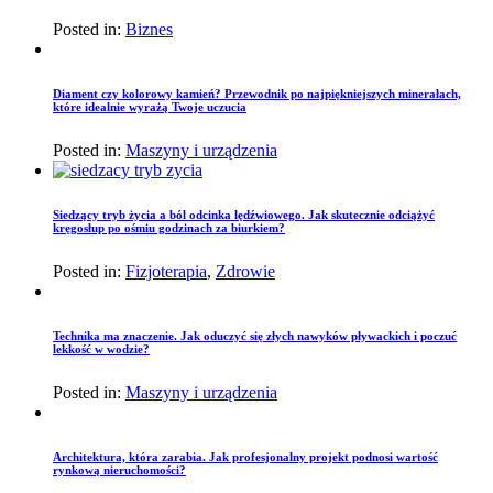
Posted in:
Biznes
Diament czy kolorowy kamień? Przewodnik po najpiękniejszych minerałach,
które idealnie wyrażą Twoje uczucia
Posted in:
Maszyny i urządzenia
Siedzący tryb życia a ból odcinka lędźwiowego. Jak skutecznie odciążyć
kręgosłup po ośmiu godzinach za biurkiem?
Posted in:
Fizjoterapia
,
Zdrowie
Technika ma znaczenie. Jak oduczyć się złych nawyków pływackich i poczuć
lekkość w wodzie?
Posted in:
Maszyny i urządzenia
Architektura, która zarabia. Jak profesjonalny projekt podnosi wartość
rynkową nieruchomości?