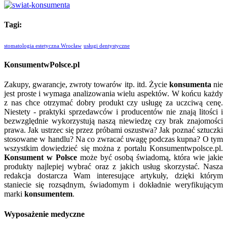
Tagi:
stomatologia estetyczna Wrocław
usługi dentystyczne
KonsumentwPolsce.pl
Zakupy, gwarancje, zwroty towarów itp. itd. Życie
konsumenta
nie
jest proste i wymaga analizowania wielu aspektów. W końcu każdy
z nas chce otrzymać dobry produkt czy usługę za uczciwą cenę.
Niestety - praktyki sprzedawców i producentów nie znają litości i
bezwzględnie wykorzystują naszą niewiedzę czy brak znajomości
prawa. Jak ustrzec się przez próbami oszustwa? Jak poznać sztuczki
stosowane w handlu? Na co zwracać uwagę podczas kupna? O tym
wszystkim dowiedzieć się można z portalu Konsumentwpolsce.pl.
Konsument w Polsce
może być osobą świadomą, która wie jakie
produkty najlepiej wybrać oraz z jakich usług skorzystać. Nasza
redakcja dostarcza Wam interesujące artykuły, dzięki którym
staniecie się rozsądnym, świadomym i dokładnie weryfikującym
marki
konsumentem
.
Wyposażenie medyczne