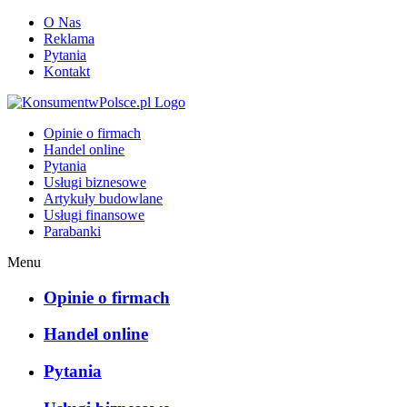
O Nas
Reklama
Pytania
Kontakt
KonsumentwPolsce.pl
Opinie o firmach
Handel online
Pytania
Usługi biznesowe
Artykuły budowlane
Usługi finansowe
Parabanki
Menu
Opinie o firmach
Handel online
Pytania