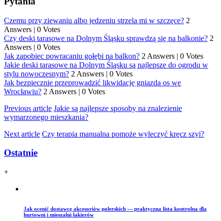
Pytania
Czemu przy ziewaniu albo jedzeniu strzela mi w szczęce?
2
Answers
|
0 Votes
Czy deski tarasowe na Dolnym Śląsku sprawdzą się na balkonie?
2
Answers
|
0 Votes
Jak zapobiec powracaniu gołębi na balkon?
2 Answers
|
0 Votes
Jakie deski tarasowe na Dolnym Śląsku są najlepsze do ogrodu w
stylu nowoczesnym?
2 Answers
|
0 Votes
Jak bezpiecznie przeprowadzić likwidację gniazda os we
Wrocławiu?
2 Answers
|
0 Votes
Previous article
Jakie są najlepsze sposoby na znalezienie
wymarzonego mieszkania?
Next article
Czy terapia manualna pomoże wyleczyć kręcz szyi?
Ostatnie
+
Jak ocenić dostawcę akcesoriów polerskich — praktyczna lista kontrolna dla
hurtowni i mieszalni lakierów