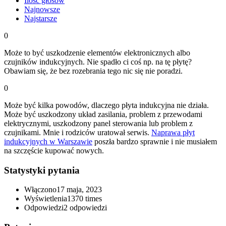
Ilość głosów
Najnowsze
Najstarsze
0
Może to być uszkodzenie elementów elektronicznych albo
czujników indukcyjnych. Nie spadło ci coś np. na tę płytę?
Obawiam się, że bez rozebrania tego nic się nie poradzi.
0
Może być kilka powodów, dlaczego płyta indukcyjna nie działa.
Może być uszkodzony układ zasilania, problem z przewodami
elektrycznymi, uszkodzony panel sterowania lub problem z
czujnikami. Mnie i rodziców uratował serwis.
Naprawa płyt
indukcyjnych w Warszawie
poszła bardzo sprawnie i nie musiałem
na szczęście kupować nowych.
Statystyki pytania
Włączono
17 maja, 2023
Wyświetlenia
1370 times
Odpowiedzi
2
odpowiedzi