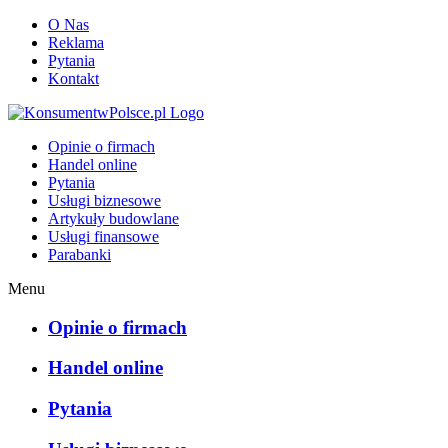
O Nas
Reklama
Pytania
Kontakt
KonsumentwPolsce.pl
Opinie o firmach
Handel online
Pytania
Usługi biznesowe
Artykuły budowlane
Usługi finansowe
Parabanki
Menu
Opinie o firmach
Handel online
Pytania