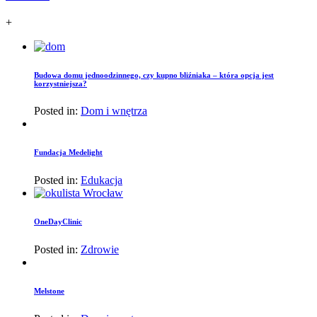
+
Budowa domu jednoodzinnego, czy kupno bliźniaka – która opcja jest
korzystniejsza?
Posted in:
Dom i wnętrza
Fundacja Medelight
Posted in:
Edukacja
OneDayClinic
Posted in:
Zdrowie
Melstone