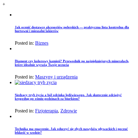
+
Jak ocenić dostawcę akcesoriów polerskich — praktyczna lista kontrolna dla
hurtowni i mieszalni lakierów
Posted in:
Biznes
Diament czy kolorowy kamień? Przewodnik po najpiękniejszych minerałach,
które idealnie wyrażą Twoje uczucia
Posted in:
Maszyny i urządzenia
Siedzący tryb życia a ból odcinka lędźwiowego. Jak skutecznie odciążyć
kręgosłup po ośmiu godzinach za biurkiem?
Posted in:
Fizjoterapia
,
Zdrowie
Technika ma znaczenie. Jak oduczyć się złych nawyków pływackich i poczuć
lekkość w wodzie?