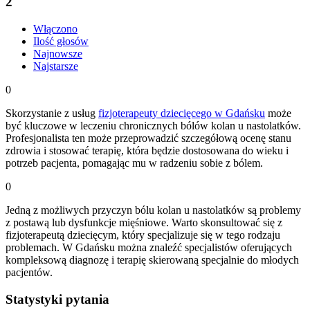
2
Włączono
Ilość głosów
Najnowsze
Najstarsze
0
Skorzystanie z usług
fizjoterapeuty dziecięcego w Gdańsku
może
być kluczowe w leczeniu chronicznych bólów kolan u nastolatków.
Profesjonalista ten może przeprowadzić szczegółową ocenę stanu
zdrowia i stosować terapię, która będzie dostosowana do wieku i
potrzeb pacjenta, pomagając mu w radzeniu sobie z bólem.
0
Jedną z możliwych przyczyn bólu kolan u nastolatków są problemy
z postawą lub dysfunkcje mięśniowe. Warto skonsultować się z
fizjoterapeutą dziecięcym, który specjalizuje się w tego rodzaju
problemach. W Gdańsku można znaleźć specjalistów oferujących
kompleksową diagnozę i terapię skierowaną specjalnie do młodych
pacjentów.
Statystyki pytania