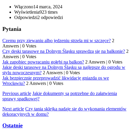
Włączono
14 marca, 2024
Wyświetlenia
923 times
Odpowiedzi
2
odpowiedzi
Pytania
Czemu przy ziewaniu albo jedzeniu strzela mi w szczęce?
2
Answers
|
0 Votes
Czy deski tarasowe na Dolnym Śląsku sprawdzą się na balkonie?
2
Answers
|
0 Votes
Jak zapobiec powracaniu gołębi na balkon?
2 Answers
|
0 Votes
Jakie deski tarasowe na Dolnym Śląsku są najlepsze do ogrodu w
stylu nowoczesnym?
2 Answers
|
0 Votes
Jak bezpiecznie przeprowadzić likwidację gniazda os we
Wrocławiu?
2 Answers
|
0 Votes
Previous article
Jakie dokumenty są potrzebne do załatwienia
sprawy spadkowej?
Next article
Czy tania sklejka nadaje się do wykonania elementów
dekoracyjnych w domu?
Ostatnie