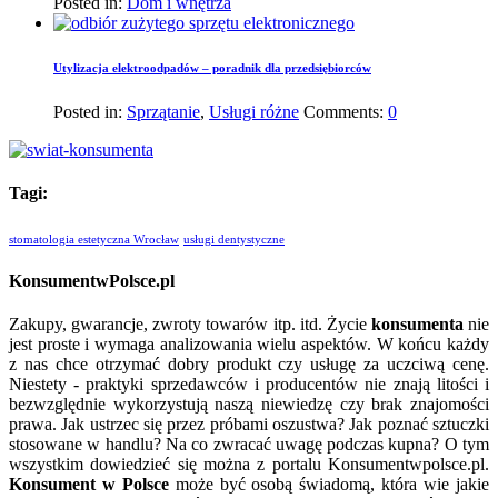
Posted in:
Dom i wnętrza
Utylizacja elektroodpadów – poradnik dla przedsiębiorców
Posted in:
Sprzątanie
,
Usługi różne
Comments:
0
Tagi:
stomatologia estetyczna Wrocław
usługi dentystyczne
KonsumentwPolsce.pl
Zakupy, gwarancje, zwroty towarów itp. itd. Życie
konsumenta
nie
jest proste i wymaga analizowania wielu aspektów. W końcu każdy
z nas chce otrzymać dobry produkt czy usługę za uczciwą cenę.
Niestety - praktyki sprzedawców i producentów nie znają litości i
bezwzględnie wykorzystują naszą niewiedzę czy brak znajomości
prawa. Jak ustrzec się przez próbami oszustwa? Jak poznać sztuczki
stosowane w handlu? Na co zwracać uwagę podczas kupna? O tym
wszystkim dowiedzieć się można z portalu Konsumentwpolsce.pl.
Konsument w Polsce
może być osobą świadomą, która wie jakie