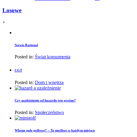
Losowe
+
Serwis Rational
Posted in:
Świat konsumenta
CGT
Posted in:
Dom i wnętrza
Czy uzależnienie od hazardu jest groźne?
Posted in:
Społeczeństwo
Własne pole golfowe? – To możliwe w każdym miejscu