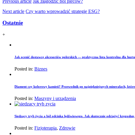
Previous article
Jak złagodzić ból pleców?
Next article
Czy warto wprowadzić strategię ESG?
Ostatnie
+
Jak ocenić dostawcę akcesoriów polerskich — praktyczna lista kontrolna dla hurto
Posted in:
Biznes
Diament czy kolorowy kamień? Przewodnik po najpiękniejszych minerałach, które
Posted in:
Maszyny i urządzenia
Siedzący tryb życia a ból odcinka lędźwiowego. Jak skutecznie odciążyć kręgosłu
Posted in:
Fizjoterapia
,
Zdrowie