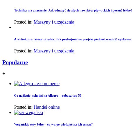
Technika ma znaczenie. Jak oduczyć się złych nawyków pływackich i poczuć lekko
Posted in:
Maszyny i urządzenia
Architektura, która zarabia. Jak profesjonalny projekt podnosi wartość rynkową
Posted in:
Maszyny i urządzenia
Popularne
+
Co najlepiej schodzi na Allegro – zobacz top 5!
Posted in:
Handel online
Wegańskie sery żółte – co warto wiedzieć na ich temat?