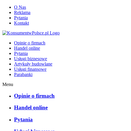
O Nas
Reklama
Pytania
Kontakt
KonsumentwPolsce.pl
Opinie o firmach
Handel online
Pytania
Usługi biznesowe
Artykuły budowlane
Usługi finansowe
Parabanki
Menu
Opinie o firmach
Handel online
Pytania