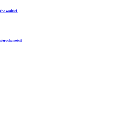
ść w wodzie?
 nieruchomości?