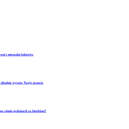
wni i mieszalni lakierów
 idealnie wyrażą Twoje uczucia
p po ośmiu godzinach za biurkiem?