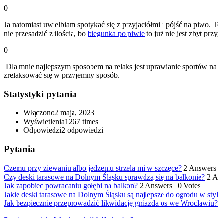
0
Ja natomiast uwielbiam spotykać się z przyjaciółmi i pójść na piwo.
nie przesadzić z ilością, bo
biegunka po piwie
to już nie jest zbyt pr
0
Dla mnie najlepszym sposobem na relaks jest uprawianie sportów na 
zrelaksować się w przyjemny sposób.
Statystyki pytania
Włączono
2 maja, 2023
Wyświetlenia
1267 times
Odpowiedzi
2
odpowiedzi
Pytania
Czemu przy ziewaniu albo jedzeniu strzela mi w szczęce?
2 Answers
Czy deski tarasowe na Dolnym Śląsku sprawdzą się na balkonie?
2 
Jak zapobiec powracaniu gołębi na balkon?
2 Answers
|
0 Votes
Jakie deski tarasowe na Dolnym Śląsku są najlepsze do ogrodu w s
Jak bezpiecznie przeprowadzić likwidację gniazda os we Wrocławiu?