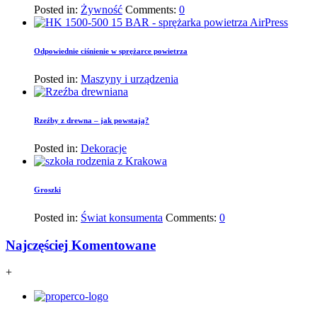
Posted in:
Żywność
Comments:
0
Odpowiednie ciśnienie w sprężarce powietrza
Posted in:
Maszyny i urządzenia
Rzeźby z drewna – jak powstają?
Posted in:
Dekoracje
Groszki
Posted in:
Świat konsumenta
Comments:
0
Najczęściej Komentowane
+