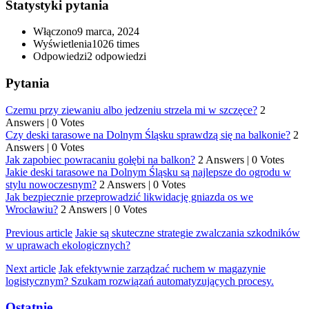
Statystyki pytania
Włączono
9 marca, 2024
Wyświetlenia
1026 times
Odpowiedzi
2
odpowiedzi
Pytania
Czemu przy ziewaniu albo jedzeniu strzela mi w szczęce?
2
Answers
|
0 Votes
Czy deski tarasowe na Dolnym Śląsku sprawdzą się na balkonie?
2
Answers
|
0 Votes
Jak zapobiec powracaniu gołębi na balkon?
2 Answers
|
0 Votes
Jakie deski tarasowe na Dolnym Śląsku są najlepsze do ogrodu w
stylu nowoczesnym?
2 Answers
|
0 Votes
Jak bezpiecznie przeprowadzić likwidację gniazda os we
Wrocławiu?
2 Answers
|
0 Votes
Previous article
Jakie są skuteczne strategie zwalczania szkodników
w uprawach ekologicznych?
Next article
Jak efektywnie zarządzać ruchem w magazynie
logistycznym? Szukam rozwiązań automatyzujących procesy.
Ostatnie