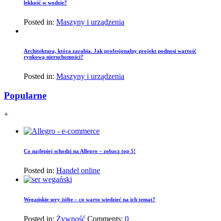
lekkość w wodzie?
Posted in:
Maszyny i urządzenia
Architektura, która zarabia. Jak profesjonalny projekt podnosi wartość
rynkową nieruchomości?
Posted in:
Maszyny i urządzenia
Popularne
+
Co najlepiej schodzi na Allegro – zobacz top 5!
Posted in:
Handel online
Wegańskie sery żółte – co warto wiedzieć na ich temat?
Posted in:
Żywność
Comments:
0