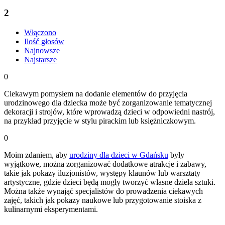
2
Włączono
Ilość głosów
Najnowsze
Najstarsze
0
Ciekawym pomysłem na dodanie elementów do przyjęcia
urodzinowego dla dziecka może być zorganizowanie tematycznej
dekoracji i strojów, które wprowadzą dzieci w odpowiedni nastrój,
na przykład przyjęcie w stylu pirackim lub księżniczkowym.
0
Moim zdaniem, aby
urodziny dla dzieci w Gdańsku
były
wyjątkowe, można zorganizować dodatkowe atrakcje i zabawy,
takie jak pokazy iluzjonistów, występy klaunów lub warsztaty
artystyczne, gdzie dzieci będą mogły tworzyć własne dzieła sztuki.
Można także wynająć specjalistów do prowadzenia ciekawych
zajęć, takich jak pokazy naukowe lub przygotowanie stoiska z
kulinarnymi eksperymentami.