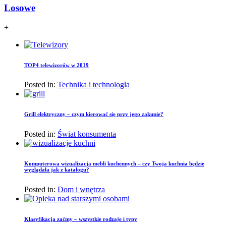
Losowe
+
TOP4 telewizorów w 2019
Posted in:
Technika i technologia
Grill elektryczny – czym kierować się przy jego zakupie?
Posted in:
Świat konsumenta
Komputerowa wizualizacja mebli kuchennych – czy Twoja kuchnia będzie
wyglądała jak z katalogu?
Posted in:
Dom i wnętrza
Klasyfikacja zaćmy – wszystkie rodzaje i typy