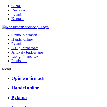
O Nas
Reklama
Pytania
Kontakt
KonsumentwPolsce.pl
Opinie o firmach
Handel online
Pytania
Usługi biznesowe
Artykuły budowlane
Usługi finansowe
Parabanki
Menu
Opinie o firmach
Handel online
Pytania