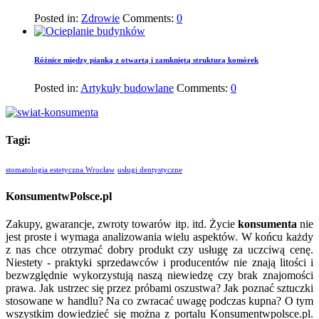
Posted in:
Zdrowie
Comments:
0
Różnice między pianką z otwartą i zamkniętą strukturą komórek
Posted in:
Artykuły budowlane
Comments:
0
Tagi:
stomatologia estetyczna Wrocław
usługi dentystyczne
KonsumentwPolsce.pl
Zakupy, gwarancje, zwroty towarów itp. itd. Życie
konsumenta
nie
jest proste i wymaga analizowania wielu aspektów. W końcu każdy
z nas chce otrzymać dobry produkt czy usługę za uczciwą cenę.
Niestety - praktyki sprzedawców i producentów nie znają litości i
bezwzględnie wykorzystują naszą niewiedzę czy brak znajomości
prawa. Jak ustrzec się przez próbami oszustwa? Jak poznać sztuczki
stosowane w handlu? Na co zwracać uwagę podczas kupna? O tym
wszystkim dowiedzieć się można z portalu Konsumentwpolsce.pl.