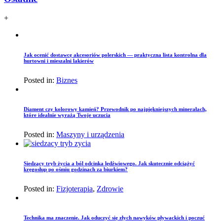
+
Jak ocenić dostawcę akcesoriów polerskich — praktyczna lista kontrolna dla
hurtowni i mieszalni lakierów
Posted in:
Biznes
Diament czy kolorowy kamień? Przewodnik po najpiękniejszych minerałach,
które idealnie wyrażą Twoje uczucia
Posted in:
Maszyny i urządzenia
Siedzący tryb życia a ból odcinka lędźwiowego. Jak skutecznie odciążyć
kręgosłup po ośmiu godzinach za biurkiem?
Posted in:
Fizjoterapia
,
Zdrowie
Technika ma znaczenie. Jak oduczyć się złych nawyków pływackich i poczuć