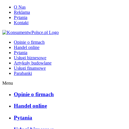
O Nas
Reklama
Pytania
Kontakt
KonsumentwPolsce.pl
Opinie o firmach
Handel online
Pytania
Usługi biznesowe
Artykuły budowlane
Usługi finansowe
Parabanki
Menu
Opinie o firmach
Handel online
Pytania