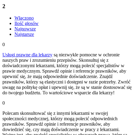
2
Włączono
Ilość głosów
Najnowsze
Najstarsze
0
Usługi prawne dla lekarzy
są niezwykle pomocne w ochronie
naszych praw i zrozumieniu przepisów. Skonsultuj się z
doświadczonymi lekarzami, którzy mogą polecić specjalistów w
prawie medycznym. Sprawdź opinie i referencje prawników, aby
upewnić się, że mają odpowiednie doświadczenie. Znajdź
prawników, którzy są elastyczni i dostępni w razie potrzeby. Zwróć
uwagę na politykę opłat i upewnij się, że są w stanie dostosować się
do twojego budżetu. To wartościowe wsparcie dla lekarzy!
0
Polecam skonsultować się z innymi lekarzami w swojej
społeczności medycznej, którzy mogą polecić odpowiednich
prawników. Sprawdź opinie i referencje prawników, aby
dowiedzieć się, czy mają doświadczenie w pracy z lekarzami.
Ważne jest, aby znaleźć specjalistów w obszarach prawa, które są