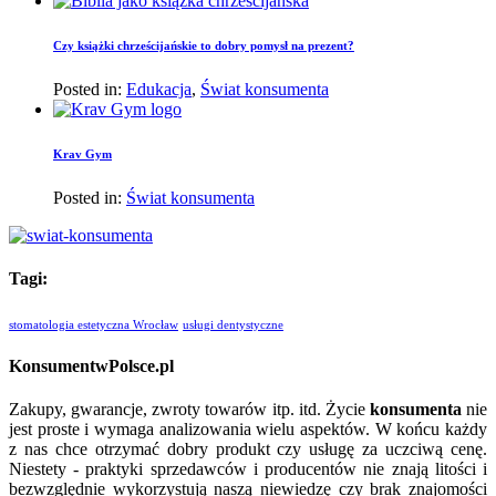
Czy książki chrześcijańskie to dobry pomysł na prezent?
Posted in:
Edukacja
,
Świat konsumenta
Krav Gym
Posted in:
Świat konsumenta
Tagi:
stomatologia estetyczna Wrocław
usługi dentystyczne
KonsumentwPolsce.pl
Zakupy, gwarancje, zwroty towarów itp. itd. Życie
konsumenta
nie
jest proste i wymaga analizowania wielu aspektów. W końcu każdy
z nas chce otrzymać dobry produkt czy usługę za uczciwą cenę.
Niestety - praktyki sprzedawców i producentów nie znają litości i
bezwzględnie wykorzystują naszą niewiedzę czy brak znajomości