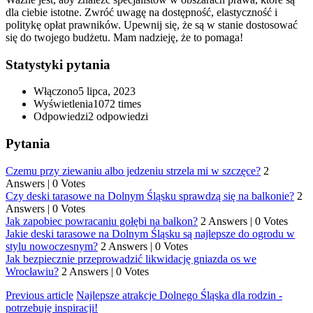
dla ciebie istotne. Zwróć uwagę na dostępność, elastyczność i
politykę opłat prawników. Upewnij się, że są w stanie dostosować
się do twojego budżetu. Mam nadzieję, że to pomaga!
Statystyki pytania
Włączono
5 lipca, 2023
Wyświetlenia
1072 times
Odpowiedzi
2
odpowiedzi
Pytania
Czemu przy ziewaniu albo jedzeniu strzela mi w szczęce?
2
Answers
|
0 Votes
Czy deski tarasowe na Dolnym Śląsku sprawdzą się na balkonie?
2
Answers
|
0 Votes
Jak zapobiec powracaniu gołębi na balkon?
2 Answers
|
0 Votes
Jakie deski tarasowe na Dolnym Śląsku są najlepsze do ogrodu w
stylu nowoczesnym?
2 Answers
|
0 Votes
Jak bezpiecznie przeprowadzić likwidację gniazda os we
Wrocławiu?
2 Answers
|
0 Votes
Previous article
Najlepsze atrakcje Dolnego Śląska dla rodzin -
potrzebuję inspiracji!