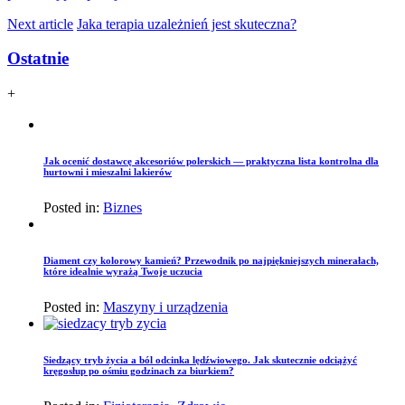
Next article
Jaka terapia uzależnień jest skuteczna?
Ostatnie
+
Jak ocenić dostawcę akcesoriów polerskich — praktyczna lista kontrolna dla
hurtowni i mieszalni lakierów
Posted in:
Biznes
Diament czy kolorowy kamień? Przewodnik po najpiękniejszych minerałach,
które idealnie wyrażą Twoje uczucia
Posted in:
Maszyny i urządzenia
Siedzący tryb życia a ból odcinka lędźwiowego. Jak skutecznie odciążyć
kręgosłup po ośmiu godzinach za biurkiem?