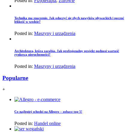
Posted in:
Fizjoterapia
,
Zdrowie
Technika ma znaczenie. Jak oduczyć się złych nawyków pływackich i poczuć
lekkość w wodzie?
Posted in:
Maszyny i urządzenia
Architektura, która zarabia. Jak profesjonalny projekt podnosi wartość
rynkową nieruchomości?
Posted in:
Maszyny i urządzenia
Popularne
+
Co najlepiej schodzi na Allegro – zobacz top 5!
Posted in:
Handel online