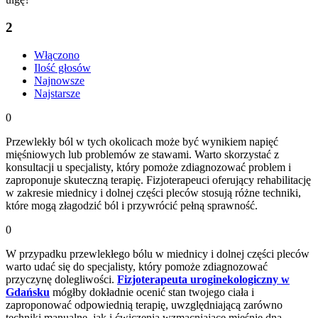
2
Włączono
Ilość głosów
Najnowsze
Najstarsze
0
Przewlekły ból w tych okolicach może być wynikiem napięć
mięśniowych lub problemów ze stawami. Warto skorzystać z
konsultacji u specjalisty, który pomoże zdiagnozować problem i
zaproponuje skuteczną terapię. Fizjoterapeuci oferujący rehabilitację
w zakresie miednicy i dolnej części pleców stosują różne techniki,
które mogą złagodzić ból i przywrócić pełną sprawność.
0
W przypadku przewlekłego bólu w miednicy i dolnej części pleców
warto udać się do specjalisty, który pomoże zdiagnozować
przyczynę dolegliwości.
Fizjoterapeuta uroginekologiczny w
Gdańsku
mógłby dokładnie ocenić stan twojego ciała i
zaproponować odpowiednią terapię, uwzględniającą zarówno
techniki manualne, jak i ćwiczenia wzmacniające mięśnie dna