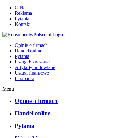
O Nas
Reklama
Pytania
Kontakt
KonsumentwPolsce.pl
Opinie o firmach
Handel online
Pytania
Usługi biznesowe
Artykuły budowlane
Usługi finansowe
Parabanki
Menu
Opinie o firmach
Handel online
Pytania