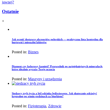
jawnej?
Ostatnie
+
Jak ocenić dostawcę akcesoriów polerskich — praktyczna lista kontrolna dla
hurtowni i mieszalni lakierów
Posted in:
Biznes
Diament czy kolorowy kamień? Przewodnik po najpiękniejszych minerałach,
które idealnie wyrażą Twoje uczucia
Posted in:
Maszyny i urządzenia
Siedzący tryb życia a ból odcinka lędźwiowego. Jak skutecznie odciążyć
kręgosłup po ośmiu godzinach za biurkiem?
Posted in:
Fizjoterapia
,
Zdrowie