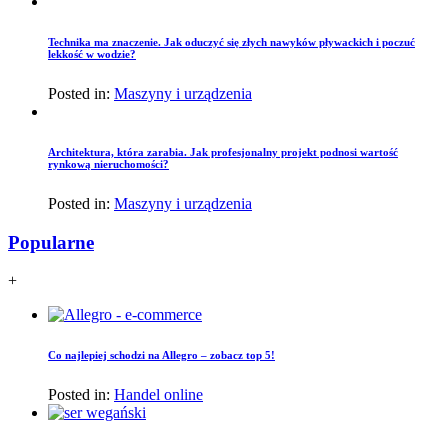
Technika ma znaczenie. Jak oduczyć się złych nawyków pływackich i poczuć
lekkość w wodzie?
Posted in:
Maszyny i urządzenia
Architektura, która zarabia. Jak profesjonalny projekt podnosi wartość
rynkową nieruchomości?
Posted in:
Maszyny i urządzenia
Popularne
+
Co najlepiej schodzi na Allegro – zobacz top 5!
Posted in:
Handel online