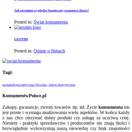
Jak powinien wyglądać bezpieczny transport zboża?
Posted in:
Świat konsumenta
GEOTIM
Posted in:
Opinie o firmach
Tagi:
stomatologia estetyczna Wrocław
usługi dentystyczne
KonsumentwPolsce.pl
Zakupy, gwarancje, zwroty towarów itp. itd. Życie
konsumenta
nie
jest proste i wymaga analizowania wielu aspektów. W końcu każdy
z nas chce otrzymać dobry produkt czy usługę za uczciwą cenę.
Niestety - praktyki sprzedawców i producentów nie znają litości i
bezwzględnie wykorzystują naszą niewiedzę czy brak znajomości