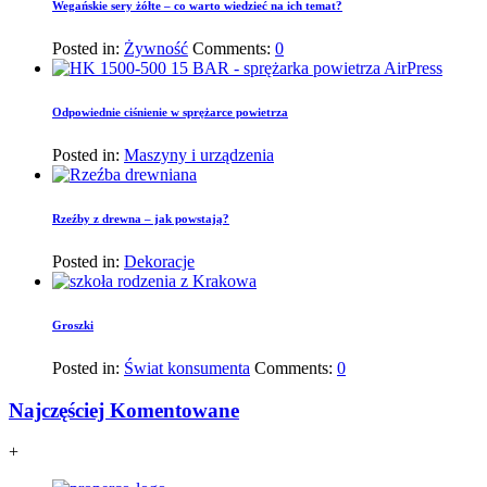
Wegańskie sery żółte – co warto wiedzieć na ich temat?
Posted in:
Żywność
Comments:
0
Odpowiednie ciśnienie w sprężarce powietrza
Posted in:
Maszyny i urządzenia
Rzeźby z drewna – jak powstają?
Posted in:
Dekoracje
Groszki
Posted in:
Świat konsumenta
Comments:
0
Najczęściej Komentowane
+