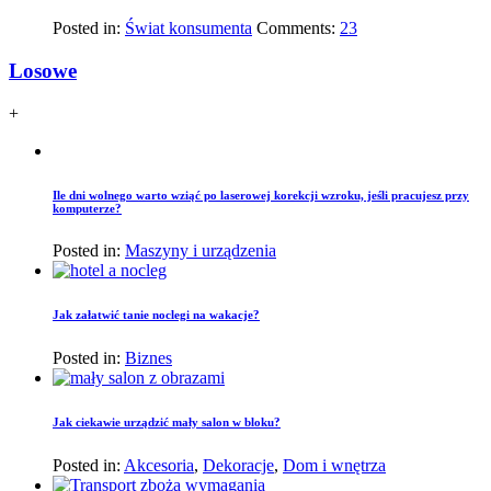
Posted in:
Świat konsumenta
Comments:
23
Losowe
+
Ile dni wolnego warto wziąć po laserowej korekcji wzroku, jeśli pracujesz przy
komputerze?
Posted in:
Maszyny i urządzenia
Jak załatwić tanie noclegi na wakacje?
Posted in:
Biznes
Jak ciekawie urządzić mały salon w bloku?
Posted in:
Akcesoria
,
Dekoracje
,
Dom i wnętrza