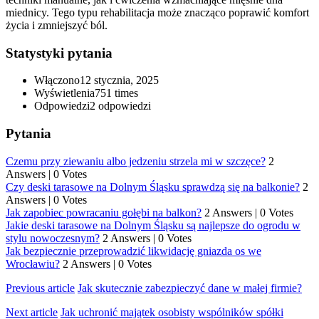
miednicy. Tego typu rehabilitacja może znacząco poprawić komfort
życia i zmniejszyć ból.
Statystyki pytania
Włączono
12 stycznia, 2025
Wyświetlenia
751 times
Odpowiedzi
2
odpowiedzi
Pytania
Czemu przy ziewaniu albo jedzeniu strzela mi w szczęce?
2
Answers
|
0 Votes
Czy deski tarasowe na Dolnym Śląsku sprawdzą się na balkonie?
2
Answers
|
0 Votes
Jak zapobiec powracaniu gołębi na balkon?
2 Answers
|
0 Votes
Jakie deski tarasowe na Dolnym Śląsku są najlepsze do ogrodu w
stylu nowoczesnym?
2 Answers
|
0 Votes
Jak bezpiecznie przeprowadzić likwidację gniazda os we
Wrocławiu?
2 Answers
|
0 Votes
Previous article
Jak skutecznie zabezpieczyć dane w małej firmie?
Next article
Jak uchronić majątek osobisty wspólników spółki